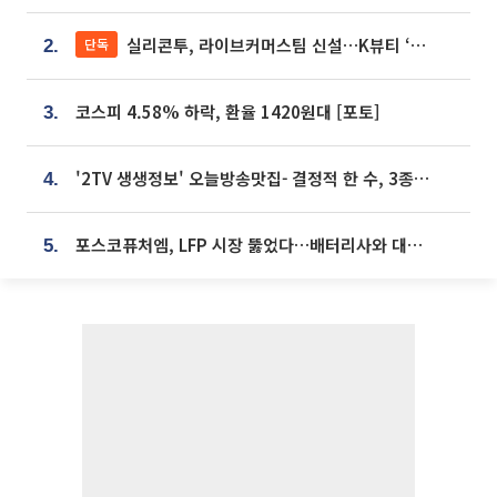
실리콘투, 라이브커머스팀 신설…K뷰티 ‘글로벌 판매망’ 확대[K뷰티 라방戰]
단독
2.
코스피 4.58% 하락, 환율 1420원대 [포토]
3.
'2TV 생생정보' 오늘방송맛집- 결정적 한 수, 3종 메밀면! 메밀 소바 맛집 '의○○○○'
4.
포스코퓨처엠, LFP 시장 뚫었다…배터리사와 대규모 장기 공급 합의
5.