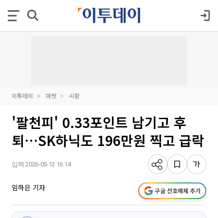
이투데이
마켓
시황
'팔천피' 0.33포인트 남기고 후
퇴⋯SK하닉도 196만원 찍고 급락
입력 2026-05-12 16:14
임하은 기자
구글 선호매체 추가