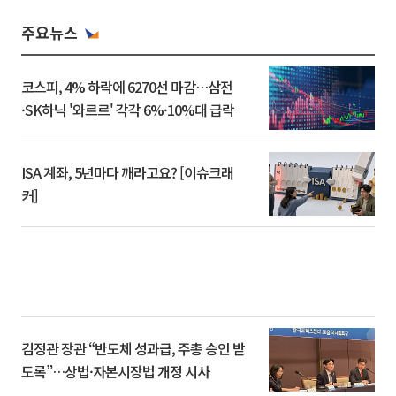
주요뉴스
코스피, 4% 하락에 6270선 마감…삼전
·SK하닉 '와르르' 각각 6%·10%대 급락
ISA 계좌, 5년마다 깨라고요? [이슈크래
커]
김정관 장관 “반도체 성과급, 주총 승인 받
도록”…상법·자본시장법 개정 시사