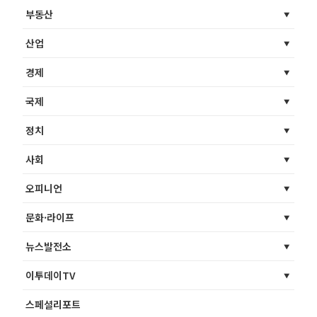
부동산
산업
경제
국제
정치
사회
오피니언
문화·라이프
뉴스발전소
이투데이TV
스페셜리포트