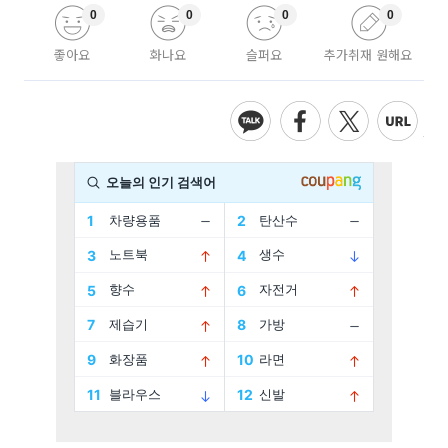
0
0
0
0
좋아요
화나요
슬퍼요
추가취재 원해요