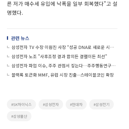
른 저가 매수세 유입에 낙폭을 일부 회복했다"고 설
명했다.
관련 뉴스
삼성전자 TV 수장 이원진 사장 “성공 DNA로 새로운 시대 맞이해야”
삼성전자 노조 "사후조정 결과 합의든 결렬이든 최선"
삼성전자 파업 이슈, 주주 관점서 짚는다…주주행동연구원, 전문가 좌담회 개최
블랙록 토큰화 MMF, 유럽 시장 진출∙∙∙스테이블코인 확장
#SK하이닉스
#삼성전자
#현대차
#삼성전기
#삼성물산