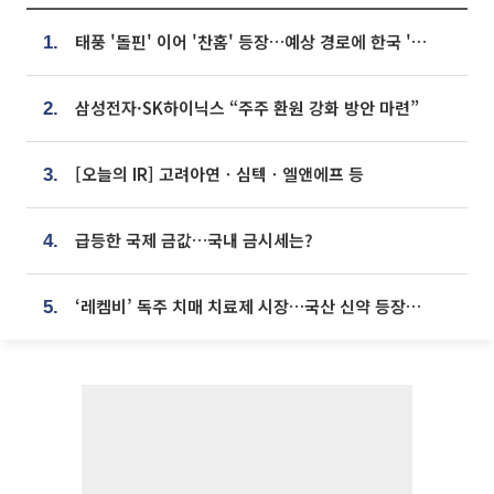
태풍 '돌핀' 이어 '찬홈' 등장…예상 경로에 한국 '한숨'
1.
삼성전자·SK하이닉스 “주주 환원 강화 방안 마련”
2.
[오늘의 IR] 고려아연ㆍ심텍ㆍ엘앤에프 등
3.
급등한 국제 금값…국내 금시세는?
4.
‘레켐비’ 독주 치매 치료제 시장…국산 신약 등장하나
5.