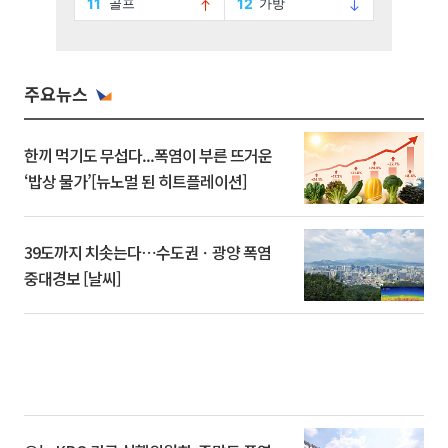
주요뉴스
한끼 먹기도 무섭다...폭염이 부른 뜨거운
‘밥상 물가’[뉴노멀 된 히트플레이션]
39도까지 치솟는다⋯수도권ㆍ광양 폭염
중대경보 [날씨]