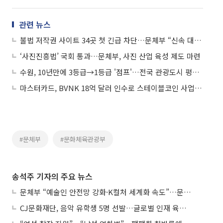
관련 뉴스
불법 저작권 사이트 34곳 첫 긴급 차단…문체부 “신속 대응 강화”
‘사진진흥법’ 국회 통과…문체부, 사진 산업 육성 제도 마련
수원, 10년만에 3등급→1등급 '점프'…전국 관광도시 평가 처음으로 정상 찍었다
마스터카드, BVNK 18억 달러 인수로 스테이블코인 사업 본격 확장
#문체부
#문화체육관광부
송석주 기자의 주요 뉴스
문체부 “예술인 안전망 강화·K컬처 세계화 속도”…문화강국 청사진 제시
CJ문화재단, 음악 유학생 5명 선발…글로벌 인재 육성 지원