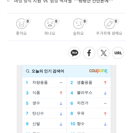
“여성 창작 지원”vs“남성 역차별”…팽팽한 찬반론에 심사위원도 고심
0
0
0
0
좋아요
화나요
슬퍼요
추가취재 원해요