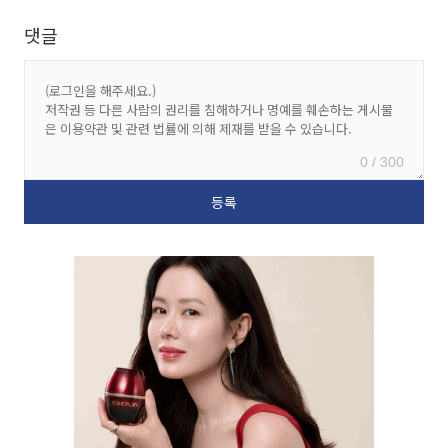
댓글
0 / 300