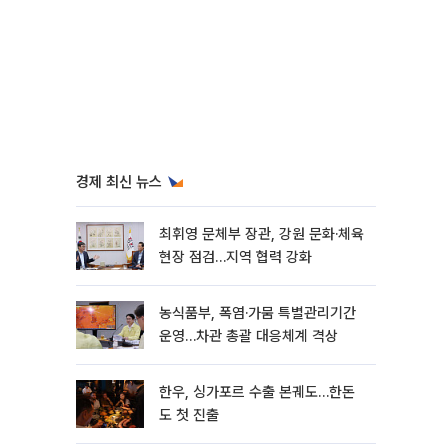
경제 최신 뉴스
최휘영 문체부 장관, 강원 문화·체육
현장 점검…지역 협력 강화
농식품부, 폭염·가뭄 특별관리기간
운영…차관 총괄 대응체계 격상
한우, 싱가포르 수출 본궤도…한돈
도 첫 진출