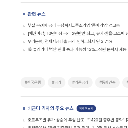
관련 뉴스
부실 우려에 금리 부담까지…중소기업 ‘좀비기업’ 경고등
[채권마감] 10년이상 금리 2년반만 최고, 유가·환율·코스피 
우리은행, 전세자금대출 금리 인하…최저 연 3.71%
美 클래리티 법안 연내 통과 가능성 13%…상원 문턱서 제동
#한국은행
#금리
#기준금리
#통화긴축
배근미 기자의 주요 뉴스
자세히보기
호르무즈발 유가 상승에 투심 난조⋯"1420원 중후반 등락" 