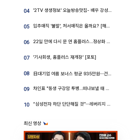
'2TV 생생정보' 오늘방송맛집- 배우 강성진 단골! 쌀국수ㆍ푸팟퐁 커리 맛집 '블○○○'
04
입추매직 '불발', 처서매직은 올까요? [해시태그]
05
22일 만에 다시 문 연 홈플러스…정상화 바쁜데 재고 없어 ‘발동동’[가보니]
06
'기사회생, 홈플러스 재개장' [포토]
07
08
日대기업 여름 보너스 평균 935만원⋯건설회사 1800만 넘어
차인표 "동생 구강암 투병…떠나보낼 때 가장 힘들었다”
09
“삼성전자 하단 단단해질 것”⋯레버리지 규제에 쏠림 완화 [찐코노미]
10
최신 영상