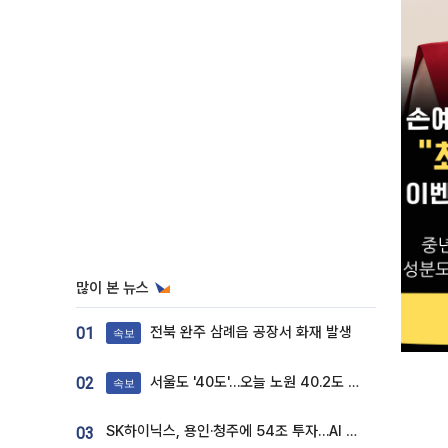
많이 본 뉴스
전북 완주 삼례읍 공장서 화재 발생
01
속보
서울도 '40도'…오늘 노원 40.2도 기록
02
속보
SK하이닉스, 용인·청주에 54조 투자…AI 메모리 생산기지 키운다
03