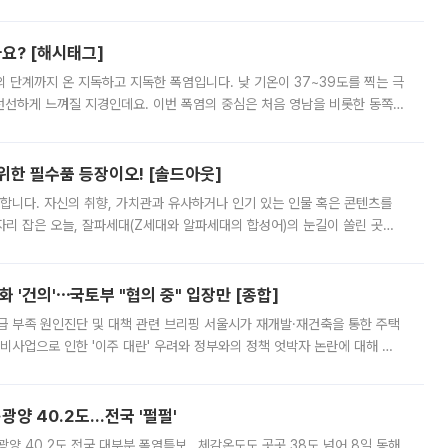
리를 잡기 시작했지만, 매장 곳곳엔 여전히 텅 빈 매대가 먼저 눈에 들어왔
까요? [해시태그]
’의 단계까지 온 지독하고 지독한 폭염입니다. 낮 기온이 37~39도를 찍는 극
 선선하게 느껴질 지경인데요. 이번 폭염의 중심은 처음 영남을 비롯한 동쪽
 북서풍이 산맥을 넘어 영남 쪽으로 내려오면서 뜨겁고 건조해졌는데요.
 위한 필수품 등장이오! [솔드아웃]
합니다. 자신의 취향, 가치관과 유사하거나 인기 있는 인물 혹은 콘텐츠를
'가 자리 잡은 오늘, 잘파세대(Z세대와 알파세대의 합성어)의 눈길이 쏠린 곳은
리는 공연장. 응원봉만큼이나 눈에 띄는 게 있습니다. 공연이 시작되기
 '건의'⋯국토부 "협의 중" 입장만 [종합]
급 부족 원인진단 및 대책 관련 브리핑 서울시가 재개발·재건축을 통한 주택
비사업으로 인한 '이주 대란' 우려와 정부와의 정책 엇박자 논란에 대해 정
실장은 2031년까지 31만 가구 착공 목표에 차질이 없다는 입장이나,
·광양 40.2도…전국 '펄펄'
·광양 40.2도 전국 대부분 폭염특보…체감온도도 곳곳 38도 넘어 8일 동해