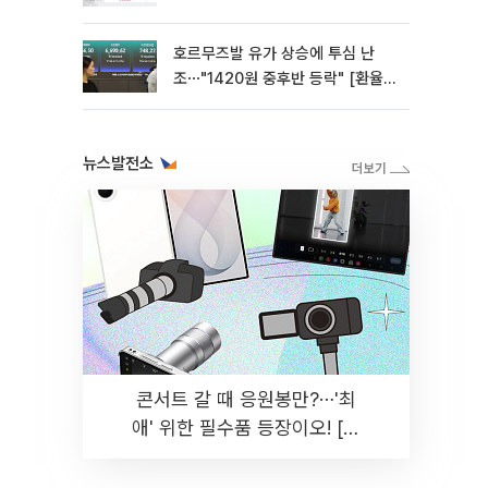
호르무즈발 유가 상승에 투심 난
조⋯"1420원 중후반 등락" [환율전
망]
뉴스발전소
콘서트 갈 때 응원봉만?⋯'최
애' 위한 필수품 등장이오! [솔
드아웃]