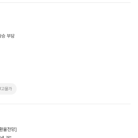
상승 부담
#고물가
[환율전망]