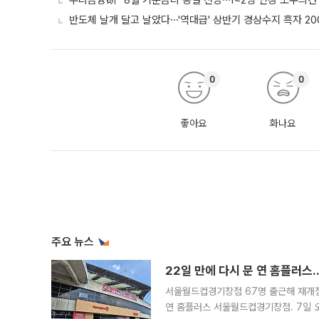
우리금융硏 "8월 기준금리 동결 전망⋯1~2명 인상 소수의견 
반도체 날개 달고 날았다⋯'역대급' 상반기 경상수지 흑자 20
0
0
좋아요
화나요
주요 뉴스
22일 만에 다시 문 연 홈플러스
서울월드컵경기장점 67명 출근해 재개점 
연 홈플러스 서울월드컵경기장점. 7일 