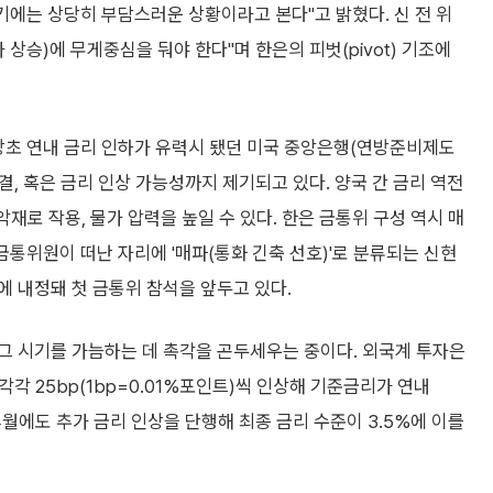
기에는 상당히 부담스러운 상황이라고 본다"고 밝혔다. 신 전 위
가 상승)에 무게중심을 둬야 한다"며 한은의 피벗(pivot) 기조에
 당초 연내 금리 인하가 유력시 됐던 미국 중앙은행(연방준비제도
, 혹은 금리 인상 가능성까지 제기되고 있다. 양국 간 금리 역전
악재로 작용, 물가 압력을 높일 수 있다. 한은 금통위 구성 역시 매
금통위원이 떠난 자리에 '매파(통화 긴축 선호)'로 분류되는 신현
 내정돼 첫 금통위 참석을 앞두고 있다.
그 시기를 가늠하는 데 촉각을 곤두세우는 중이다. 외국계 투자은
각각 25bp(1bp=0.01%포인트)씩 인상해 기준금리가 연내
 4월에도 추가 금리 인상을 단행해 최종 금리 수준이 3.5%에 이를