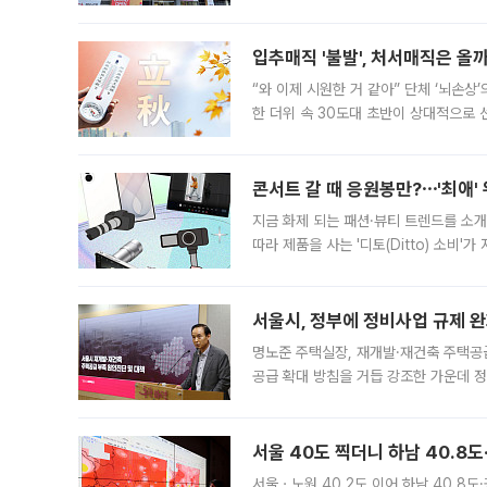
우유, 과일 같은 신선식품이 차근차근 자
입추매직 '불발', 처서매직은 올
“와 이제 시원한 거 같아” 단체 ‘뇌손상
한 더위 속 30도대 초반이 상대적으로
지역에 있었습니다. 7월 말에는 서풍과
콘서트 갈 때 응원봉만?⋯'최애'
지금 화제 되는 패션·뷰티 트렌드를 소개
따라 제품을 사는 '디토(Ditto) 소비
어디일까요? 아이돌 콘서트 시작을 기다
서울시, 정부에 정비사업 규제 완화
명노준 주택실장, 재개발·재건축 주택공
공급 확대 방침을 거듭 강조한 가운데 정
면 반박하고 나섰다. 명노준 서울시 주택
서울 40도 찍더니 하남 40.8도
서울ㆍ노원 40.2도 이어 하남 40.8도