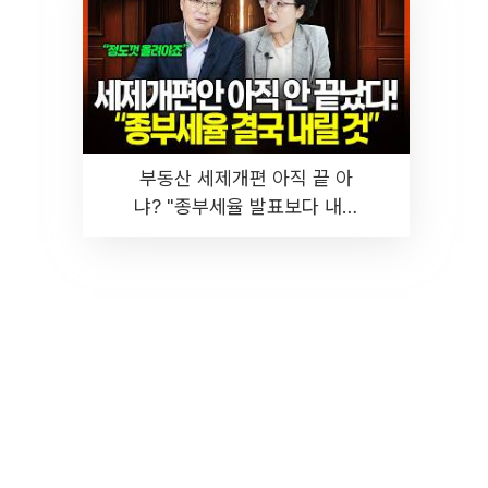
부동산 세제개편 아직 끝 아
냐? "종부세율 발표보다 내릴
것" 장기거주·양도세 전망 I 집
땅지성 I 김인만, 진미윤