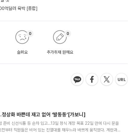
낼 것"
00억달러 육박 [종합]
0
0
슬퍼요
추가취재 원해요
…정상화 바쁜데 재고 없어 ‘발동동’[가보니]
준비 신선식품 등 순차 입고…13일 정식 개장 목표 22일 만에 다시 문을
오전부터 직원들은 비어 있는 진열대를 채우느라 바쁘게 움직였다. 계란과