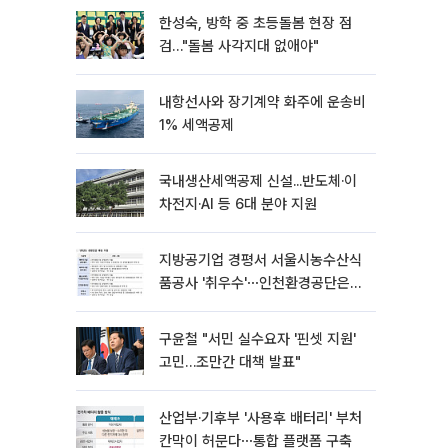
한성숙, 방학 중 초등돌봄 현장 점
검…"돌봄 사각지대 없애야"
내항선사와 장기계약 화주에 운송비
1% 세액공제
국내생산세액공제 신설...반도체·이
차전지·AI 등 6대 분야 지원
지방공기업 경평서 서울시농수산식
품공사 '취우수'⋯인천환경공단은
'낙제점'
구윤철 "서민 실수요자 '핀셋 지원'
고민…조만간 대책 발표"
산업부·기후부 '사용후 배터리' 부처
칸막이 허문다⋯통합 플랫폼 구축