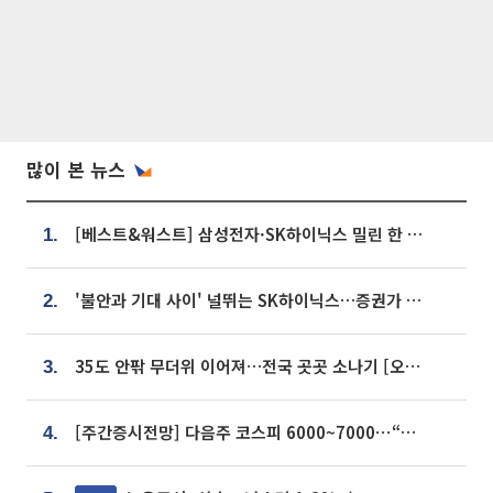
많이 본 뉴스
[베스트&워스트] 삼성전자·SK하이닉스 밀린 한 주…상상인증권은 85% 급등
1.
'불안과 기대 사이' 널뛰는 SK하이닉스…증권가 "HBM4·LTA 기반 펀터멘털 견고"
2.
35도 안팎 무더위 이어져…전국 곳곳 소나기 [오늘 날씨]
3.
[주간증시전망] 다음주 코스피 6000~7000⋯“外人 수급은 정책이 변수”
4.