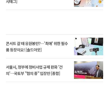
시태그]
콘서트 갈 때 응원봉만?⋯'최애' 위한 필수
품 등장이오! [솔드아웃]
서울시, 정부에 정비사업 규제 완화 '건
의'⋯국토부 "협의 중" 입장만 [종합]