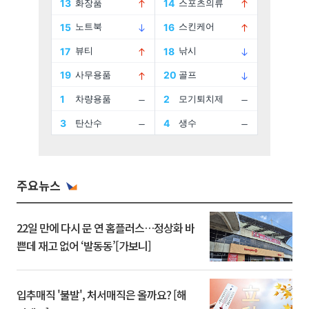
주요뉴스
22일 만에 다시 문 연 홈플러스…정상화 바
쁜데 재고 없어 ‘발동동’[가보니]
입추매직 '불발', 처서매직은 올까요? [해