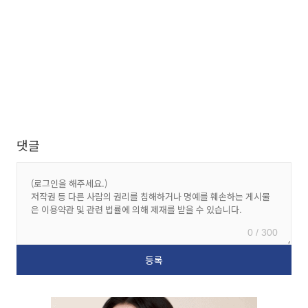
댓글
0 / 300