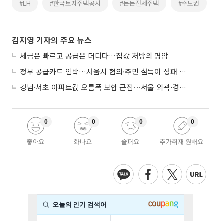
#LH
#한국토지주택공사
#든든전세주택
#수도권
김지영 기자의 주요 뉴스
세금은 빠르고 공급은 더디다…집값 처방의 명암
정부 공급카드 임박…서울시 협의·주민 설득이 성패 가른다
강남·서초 아파트값 오름폭 보합 근접⋯서울 외곽·경기 남부 중심 매수세
0
0
0
0
좋아요
화나요
슬퍼요
추가취재 원해요