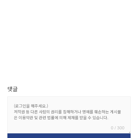
댓글
0 / 300