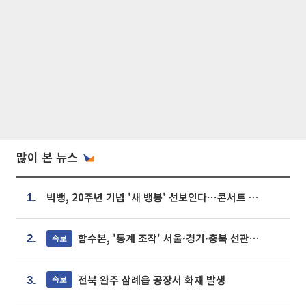
많이 본 뉴스
빅뱅, 20주년 기념 '새 뱅봉' 선보인다⋯콘서트 앞두고 팝업 개최
1.
합수본, '통계 조작' 서울·경기·충북 선관위 등 추가 압수수색
속보
2.
전북 완주 삼례읍 공장서 화재 발생
속보
3.