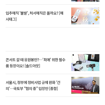
입추매직 '불발', 처서매직은 올까요? [해
시태그]
콘서트 갈 때 응원봉만?⋯'최애' 위한 필수
품 등장이오! [솔드아웃]
서울시, 정부에 정비사업 규제 완화 '건
의'⋯국토부 "협의 중" 입장만 [종합]