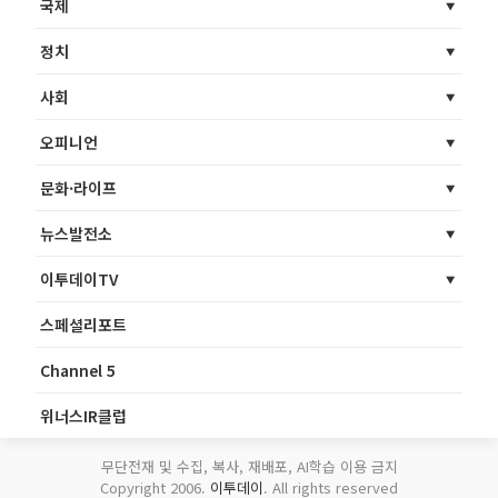
국제
정치
사회
오피니언
문화·라이프
뉴스발전소
이투데이TV
스페셜리포트
Channel 5
위너스IR클럽
무단전재 및 수집, 복사, 재배포, AI학습 이용 금지
Copyright 2006.
이투데이
. All rights reserved