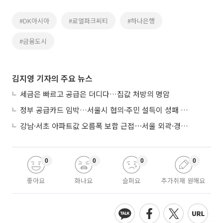
#DK아시아
#로열파크씨티
#하나은행
#금융도시
김지영 기자의 주요 뉴스
세금은 빠르고 공급은 더디다…집값 처방의 명암
정부 공급카드 임박…서울시 협의·주민 설득이 성패 가른다
강남·서초 아파트값 오름폭 보합 근접⋯서울 외곽·경기 남부 중심 매수세
0
0
0
0
좋아요
화나요
슬퍼요
추가취재 원해요