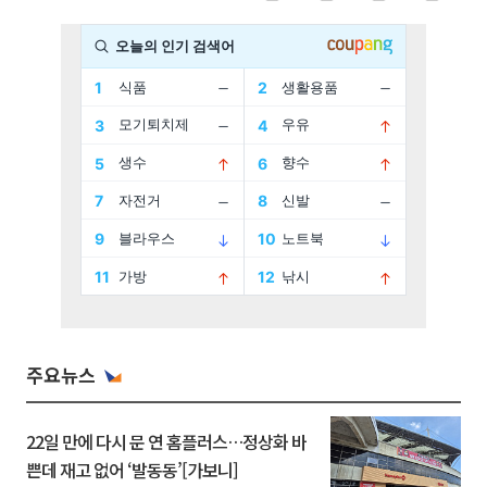
주요뉴스
22일 만에 다시 문 연 홈플러스…정상화 바
쁜데 재고 없어 ‘발동동’[가보니]