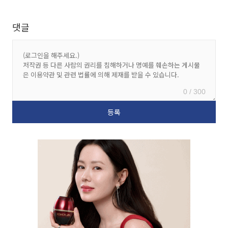
댓글
0 / 300