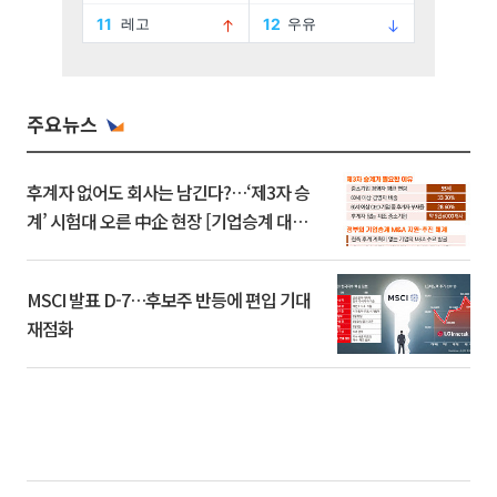
주요뉴스
후계자 없어도 회사는 남긴다?…‘제3자 승
계’ 시험대 오른 中企 현장 [기업승계 대전
환]
MSCI 발표 D-7…후보주 반등에 편입 기대
재점화