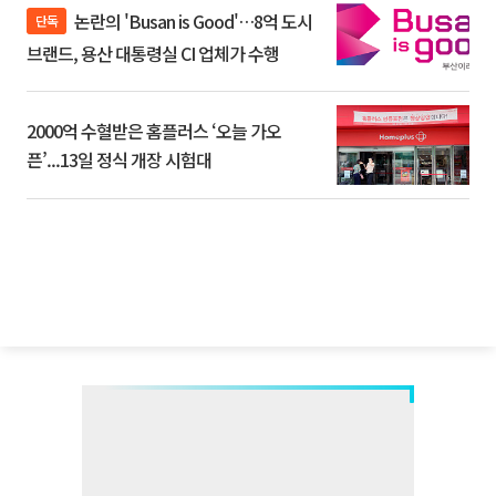
논란의 'Busan is Good'…8억 도시
단독
브랜드, 용산 대통령실 CI 업체가 수행
2000억 수혈받은 홈플러스 ‘오늘 가오
픈’...13일 정식 개장 시험대