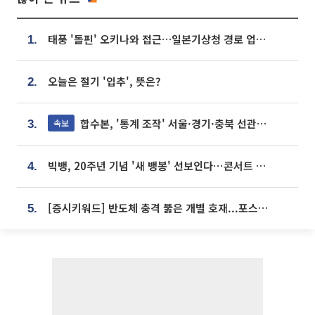
태풍 '돌핀' 오키나와 접근…일본기상청 경로 업데이트
1.
오늘은 절기 '입추', 뜻은?
2.
합수본, '통계 조작' 서울·경기·충북 선관위 등 추가 압수수색
속보
3.
빅뱅, 20주년 기념 '새 뱅봉' 선보인다⋯콘서트 앞두고 팝업 개최
4.
[증시키워드] 반도체 충격 뚫은 개별 호재...포스코퓨처엠·에코프로·한화솔루션 '눈길'
5.