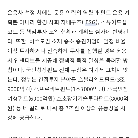
운용사 선정 시에는 운용 인력의 역량과 펀드 운용 계
획뿐 아니라 환경·사회·지배구조(
ESG
), 스튜어드십
코드 등 책임투자 도입 현황과 계획도 심사에 반영된
다. 또한, 비수도권 소재 중소·중견기업에 일정 비율
이상 투자하거나 신속하게 투자를 집행할 경우 운용
사 인센티브를 제공해 정책적 목적 달성을 독려할 방
침이다. 국민성장펀드 전체 구상은 여기서 그치지 않
는다. 정부는 간접투자 분야를 △블라인드펀드(3조
9000억원) △프로젝트펀드(1조7000억원) △국민참
여형펀드(6000억원) △초장기기술투자펀드(8000억
원) 등 네 갈래로 나눠 총 7조원 이상의 유동성을 시
장에 공급한다.