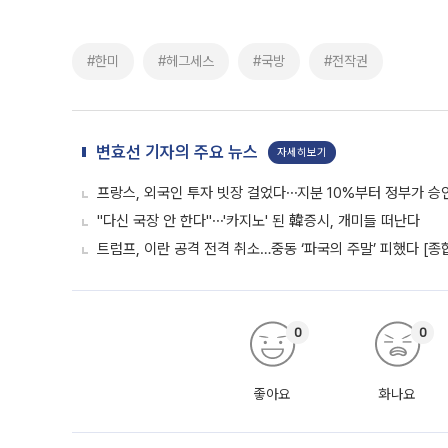
#한미
#헤그세스
#국방
#전작권
변효선 기자의 주요 뉴스
자세히보기
프랑스, 외국인 투자 빗장 걸었다⋯지분 10%부터 정부가 승
"다신 국장 안 한다"⋯'카지노' 된 韓증시, 개미들 떠난다
트럼프, 이란 공격 전격 취소…중동 ‘파국의 주말’ 피했다 [종
0
0
좋아요
화나요