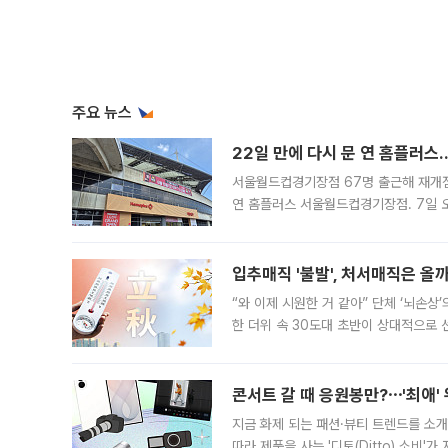
주요 뉴스
22일 만에 다시 문 연 홈플러스
서울월드컵경기장점 67명 출근해 재개점 
연 홈플러스 서울월드컵경기장점. 7일 
우유, 과일 같은 신선식품이 차근차근 자
입추매직 '불발', 처서매직은 올
“와 이제 시원한 거 같아” 단체 ‘뇌손상
한 더위 속 30도대 초반이 상대적으로
지역에 있었습니다. 7월 말에는 서풍과
콘서트 갈 때 응원봉만?⋯'최애'
지금 화제 되는 패션·뷰티 트렌드를 소개
따라 제품을 사는 '디토(Ditto) 소비