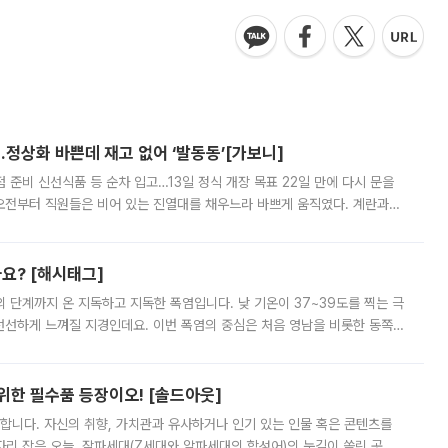
…정상화 바쁜데 재고 없어 ‘발동동’[가보니]
준비 신선식품 등 순차 입고…13일 정식 개장 목표 22일 만에 다시 문을
오전부터 직원들은 비어 있는 진열대를 채우느라 바쁘게 움직였다. 계란과
리를 잡기 시작했지만, 매장 곳곳엔 여전히 텅 빈 매대가 먼저 눈에 들어왔
까요? [해시태그]
’의 단계까지 온 지독하고 지독한 폭염입니다. 낮 기온이 37~39도를 찍는 극
 선선하게 느껴질 지경인데요. 이번 폭염의 중심은 처음 영남을 비롯한 동쪽
 북서풍이 산맥을 넘어 영남 쪽으로 내려오면서 뜨겁고 건조해졌는데요.
 위한 필수품 등장이오! [솔드아웃]
합니다. 자신의 취향, 가치관과 유사하거나 인기 있는 인물 혹은 콘텐츠를
'가 자리 잡은 오늘, 잘파세대(Z세대와 알파세대의 합성어)의 눈길이 쏠린 곳은