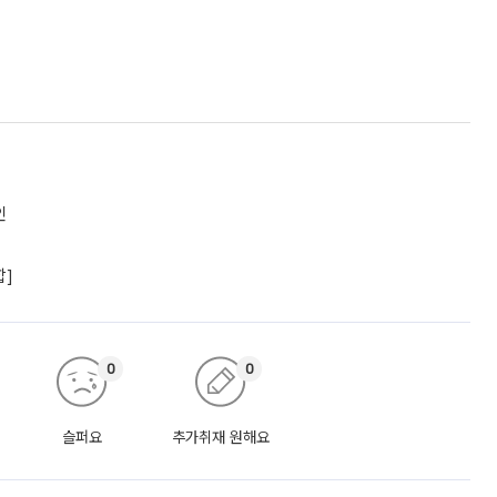
인
합]
0
0
슬퍼요
추가취재 원해요