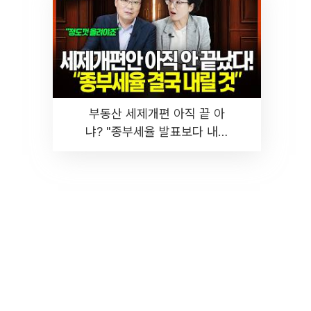
부동산 세제개편 아직 끝 아
냐? "종부세율 발표보다 내릴
것" 장기거주·양도세 전망 I 집
땅지성 I 김인만, 진미윤