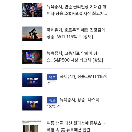
뉴욕증시, 연준 금리인상 기대감 꺾
이자 상승...S&P500 사상 최고치
[종합]
국제유가, 호르무즈 해협 긴장감에
상승...WTI 1.15% ↑[상보]
뉴욕증시, 고용지표 악화에 상
승...S&P500 사상 최고치 [상보]
국제유가, 상승...WTI 1.15%
속보
↑
뉴욕증시, 상승...나스닥
속보
1.3% ↑
여름 샌들 대신 원피스에 롱부츠⋯
폭염 속 美 뉴욕패션 반란