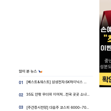
많이 본 뉴스
[베스트&워스트] 삼성전자·SK하이닉스 밀린 한 주…상상인증권은 85% 급등
01
35도 안팎 무더위 이어져…전국 곳곳 소나기 [오늘 날씨]
02
03
[주간증시전망] 다음주 코스피 6000~7000⋯“外人 수급은 정책이 변수”