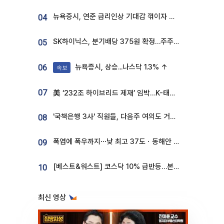
뉴욕증시, 연준 금리인상 기대감 꺾이자 상승...S&P500 사상 최고치 [종합]
04
SK하이닉스, 분기배당 375원 확정…주주환원책 9월로 앞당겨 발표
05
뉴욕증시, 상승...나스닥 1.3% ↑
06
속보
07
美 ‘232조 하이브리드 제재’ 임박…K-태양광, 불확실성 털고 날개 다나
'국책은행 3사' 직원들, 다음주 여의도 거리 나서는 까닭은
08
폭염에 폭우까지⋯낮 최고 37도ㆍ동해안 강한 비 [날씨]
09
[베스트&워스트] 코스닥 10% 급반등…본느, 최대주주 변경 기대에 270% 폭등
10
최신 영상