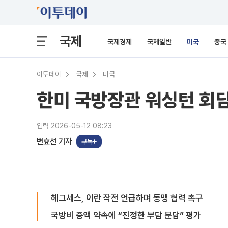
국제
국제경제
국제일반
미국
중국
이투데이
국제
미국
한미 국방장관 워싱턴 회
입력 2026-05-12 08:23
변효선 기자
구독
헤그세스, 이란 작전 언급하며 동맹 협력 촉구
국방비 증액 약속에 “진정한 부담 분담” 평가