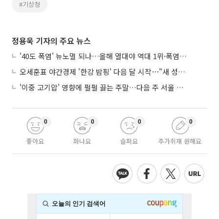
#기상청
정용욱 기자의 주요 뉴스
'40도 폭염' 뉴노멀 되나…올해 열대야 역대 1위·폭염일수 평년 3배 넘어
오세훈표 야간경제 '한강 밤핑' 다음 달 시작⋯"새 성장동력 만들 것"
'이중 고기압' 영향에 펄펄 끓는 주말…다음 주 서울 포함 서쪽이 더 덥다
0
0
0
0
좋아요
화나요
슬퍼요
추가취재 원해요