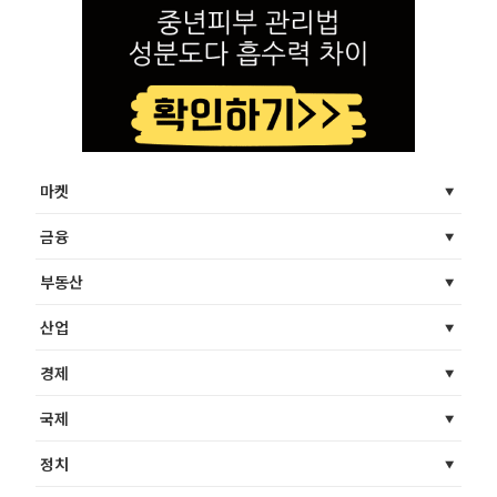
마켓
금융
부동산
산업
경제
국제
정치