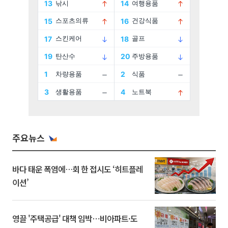
주요뉴스
바다 태운 폭염에…회 한 접시도 ‘히트플레
이션’
영끌 '주택공급' 대책 임박⋯비아파트·도