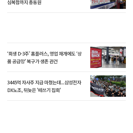
심복합까지 총동원
‘회생 D-3주’ 홈플러스, 영업 재개에도 ‘상
품 공급망’ 복구가 생존 관건
3445억 자사주 지급 마쳤는데...삼성전자
DX노조, 뒤늦은 '떼쓰기 집회'