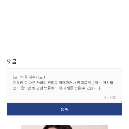
댓글
0 / 300