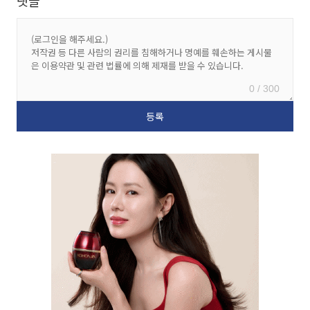
댓글
0 / 300