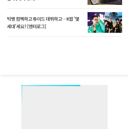
빅뱅 컴백하고 튜이드 데뷔하고⋯K팝 '몇
세대'세요? [엔터로그]