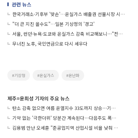
관련 뉴스
한국거래소·기후부 '맞손'…온실가스 배출권 선물시장 시스템 구축
"더 큰 지진 올수도"…일본 기상청의 '경고'
서울, 런던·뉴욕·도쿄와 온실가스 감축 비교해보니⋯"전력 탈탄소화가 핵심"
무너진 노후, 국민연금으로 다시 세우다
#기상청
#온실가스
#온난화
제주=윤희성 기자의 주요 뉴스
탄소 감축 없으면 여름 온열지수 33도까지 상승⋯기상청, 2100년 미래전망
기약 없는 '극한더위' 당분간 계속된다⋯다음주도 폭염·열대야 지속
김용범 만난 오세훈 "준공업지역 산업시설 비율 낮춰 공급 늘려야"