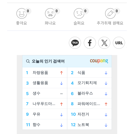
0
0
0
0
좋아요
화나요
슬퍼요
추가취재 원해요