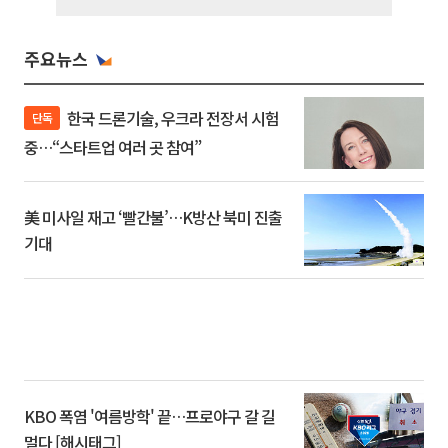
주요뉴스
한국 드론기술, 우크라 전장서 시험
단독
중…“스타트업 여러 곳 참여”
美 미사일 재고 ‘빨간불’…K방산 북미 진출
기대
KBO 폭염 '여름방학' 끝…프로야구 갈 길
멀다 [해시태그]