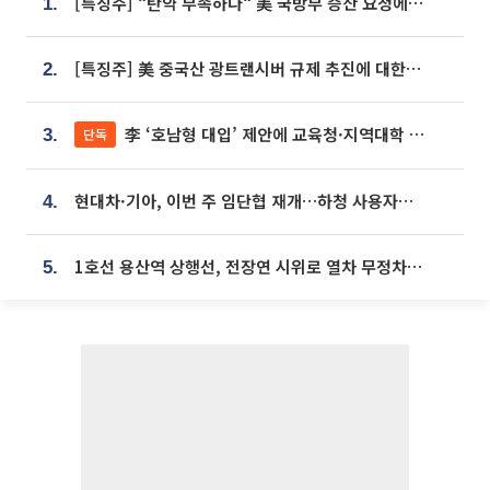
[특징주] “탄약 부족하다“ 美 국방부 증산 요청에⋯국내 방산주 급등세
1.
[특징주] 美 중국산 광트랜시버 규제 추진에 대한광통신 등 광통신株 강세
2.
李 ‘호남형 대입’ 제안에 교육청·지역대학 서·논술형 입시 연계 '착수'
단독
3.
현대차·기아, 이번 주 임단협 재개…하청 사용자성 재심도 ‘변수’
4.
1호선 용산역 상행선, 전장연 시위로 열차 무정차 운행
5.