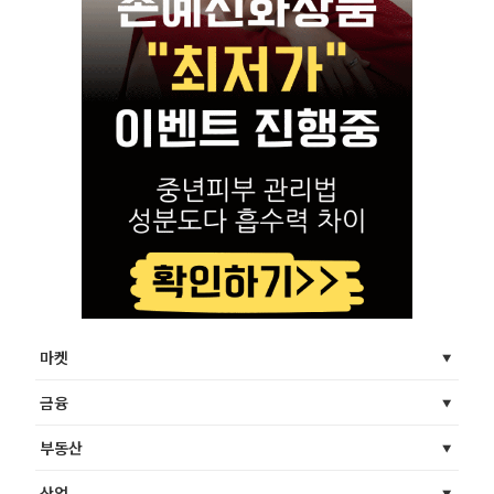
마켓
금융
부동산
산업