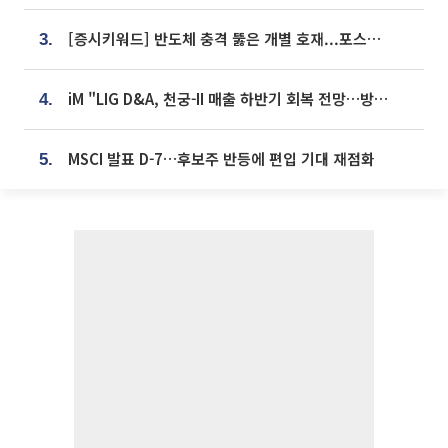
[증시키워드] 반도체 충격 뚫은 개별 호재...포스코퓨처엠·에코프로·한화솔루션 '눈길'
3.
iM "LIG D&A, 천궁-II 매출 하반기 회복 전망…방산 톱픽 유지"
4.
MSCI 발표 D-7…후보주 반등에 편입 기대 재점화
5.