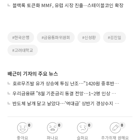
블랙록 토큰화 MMF, 유럽 시장 진출∙∙∙스테이블코인 확장
#한국은행
#금융통화위원회
#신성환
#김진일
#고려대학교
배근미 기자의 주요 뉴스
호르무즈발 유가 상승에 투심 난조⋯"1420원 중후반 등락"
우리금융硏 "8월 기준금리 동결 전망⋯1~2명 인상 소수의견 낼 것"
반도체 날개 달고 날았다⋯'역대급' 상반기 경상수지 흑자 2000억달러 육박
0
0
0
0
좋아요
화나요
슬퍼요
추가취재 원해요