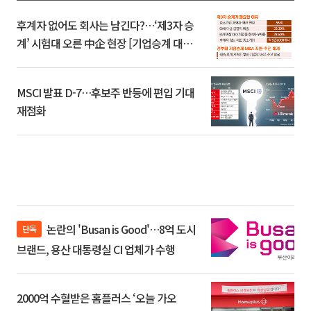
후계자 없어도 회사는 남긴다?…‘제3자 승
계’ 시험대 오른 中企 현장 [기업승계 대전
환]
MSCI 발표 D-7…후보주 반등에 편입 기대
재점화
논란의 'Busan is Good'…8억 도시
단독
브랜드, 용산 대통령실 CI 업체가 수행
2000억 수혈받은 홈플러스 ‘오늘 가오