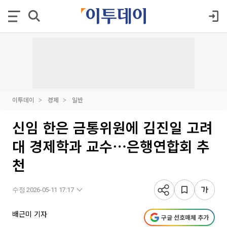
이투데이
경제
일반
신임 한은 금통위원에 김진일 고려
대 경제학과 교수⋯은행연합회 추
천
수정 2026-05-11 17:17
배근미 기자
구글 선호매체 추가