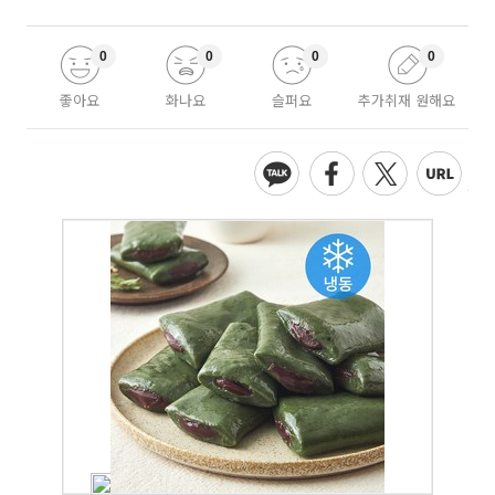
0
0
0
0
좋아요
화나요
슬퍼요
추가취재 원해요