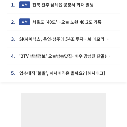
전북 완주 삼례읍 공장서 화재 발생
속보
1.
서울도 '40도'…오늘 노원 40.2도 기록
속보
2.
SK하이닉스, 용인·청주에 54조 투자…AI 메모리 생산기지 키운다
3.
'2TV 생생정보' 오늘방송맛집- 배우 강성진 단골! 쌀국수ㆍ푸팟퐁 커리 맛집 '블○○○'
4.
입추매직 '불발', 처서매직은 올까요? [해시태그]
5.