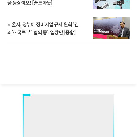
품 등장이오! [솔드아웃]
서울시, 정부에 정비사업 규제 완화 '건
의'⋯국토부 "협의 중" 입장만 [종합]