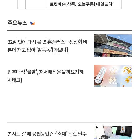
주요뉴스
22일 만에 다시 문 연 홈플러스…정상화 바
쁜데 재고 없어 ‘발동동’[가보니]
입추매직 '불발', 처서매직은 올까요? [해
시태그]
콘서트 갈 때 응원봉만?⋯'최애' 위한 필수