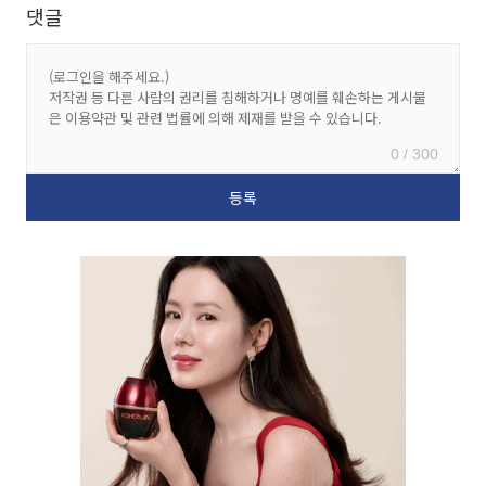
댓글
0 / 300