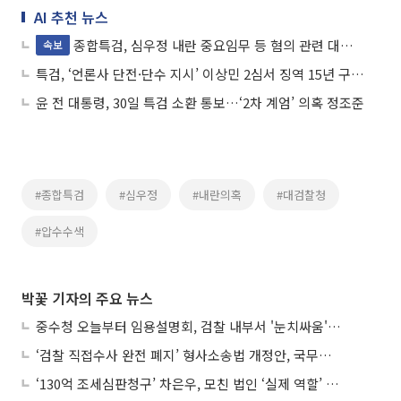
AI 추천 뉴스
종합특검, 심우정 내란 중요임무 등 혐의 관련 대검 압수수색
속보
특검, ‘언론사 단전·단수 지시’ 이상민 2심서 징역 15년 구형…“민주주의에 대한 테러”
윤 전 대통령, 30일 특검 소환 통보…‘2차 계엄’ 의혹 정조준
#종합특검
#심우정
#내란의혹
#대검찰청
#압수수색
박꽃 기자의 주요 뉴스
중수청 오늘부터 임용설명회, 검찰 내부서 '눈치싸움' 기류변화도
‘검찰 직접수사 완전 폐지’ 형사소송법 개정안, 국무회의 통과
‘130억 조세심판청구’ 차은우, 모친 법인 ‘실제 역할’ 다툴 듯