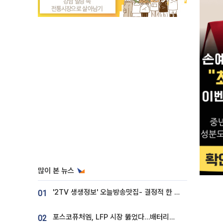
많이 본 뉴스
'2TV 생생정보' 오늘방송맛집- 결정적 한 수, 3종 메밀면! 메밀 소바 맛집 '의○○○○'
01
포스코퓨처엠, LFP 시장 뚫었다…배터리사와 대규모 장기 공급 합의
02