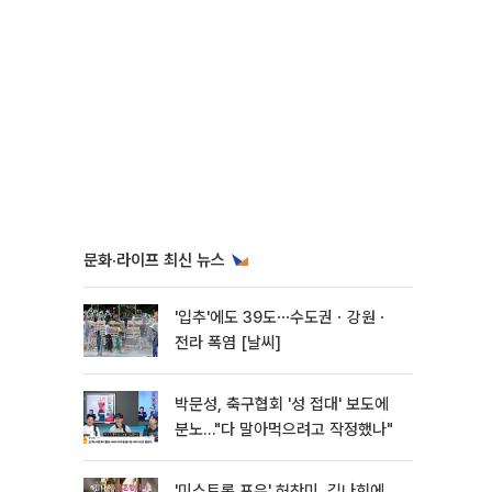
문화·라이프 최신 뉴스
'입추'에도 39도⋯수도권ㆍ강원ㆍ
전라 폭염 [날씨]
박문성, 축구협회 '성 접대' 보도에
분노…"다 말아먹으려고 작정했나"
'미스트롯 포유' 허찬미, 김나희에