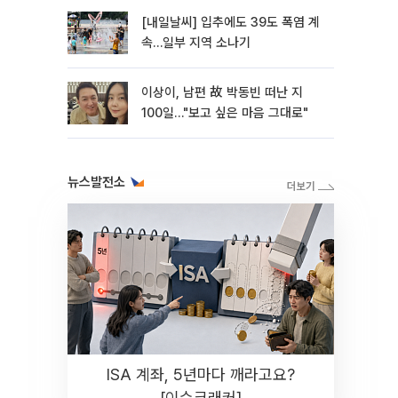
[내일날씨] 입추에도 39도 폭염 계
속…일부 지역 소나기
이상이, 남편 故 박동빈 떠난 지
100일…"보고 싶은 마음 그대로"
뉴스발전소
ISA 계좌, 5년마다 깨라고요?
[이슈크래커]