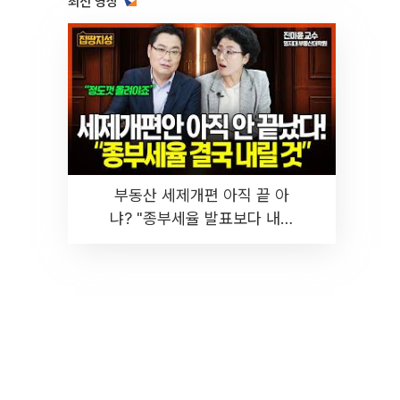
최신 영상
부동산 세제개편 아직 끝 아
냐? "종부세율 발표보다 내릴
것" 장기거주·양도세 전망 I 집
땅지성 I 김인만, 진미윤