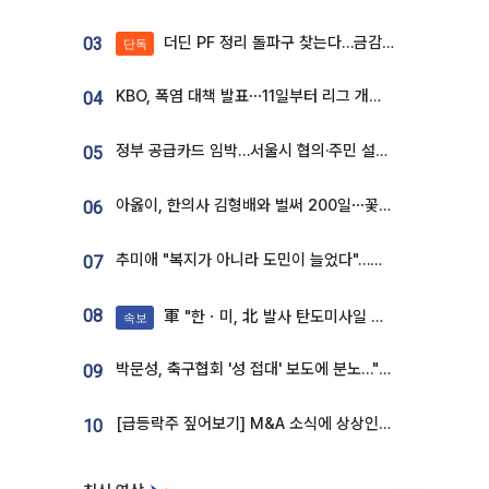
더딘 PF 정리 돌파구 찾는다…금감원, 1년 반 만에 매각설명회 재개
03
단독
KBO, 폭염 대책 발표⋯11일부터 리그 개시ㆍ경기 오후 7시 시작
04
정부 공급카드 임박…서울시 협의·주민 설득이 성패 가른다 [부동산 해법 전쟁]
05
아옳이, 한의사 김형배와 벌써 200일⋯꽃다발 들고 "프러포즈 아냐"
06
추미애 "복지가 아니라 도민이 늘었다"…재정난 책임론 정면돌파
07
08
軍 "한ㆍ미, 北 발사 탄도미사일 제원 정밀분석 중"
속보
박문성, 축구협회 '성 접대' 보도에 분노…"다 말아먹으려고 작정했나"
09
[급등락주 짚어보기] M&A 소식에 상상인증권ㆍ유니켐 ‘상한가’⋯유증 제동 걸린 SK디앤디↑
10