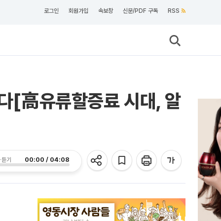
로그인
회원가입
속보창
신문/PDF 구독
RSS
렸다[高유류할증료 시대, 알
00:00 / 04:08
 듣기