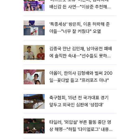
배신감 든 사연⋯"이상준 추천해주
더라"
'특종세상' 방은희, 이혼 허락해 준
아들⋯"너무 잘 커줬다" 오열
김종국 만난 김민재, 남아공전 패배
에 솔직한 속내⋯"선수들도 못하긴
했다"
아옳이, 한의사 김형배와 벌써 200
일⋯꽃다발 들고 "프러포즈 아냐"
축구협회, 15년 전 국가대표 경기
앞두고 외국인 심판에 ‘성접대’
타일러, '외압설' 부른 활동 중단 영
상 해명⋯"하필 '다이얼로그' 내용이
라"