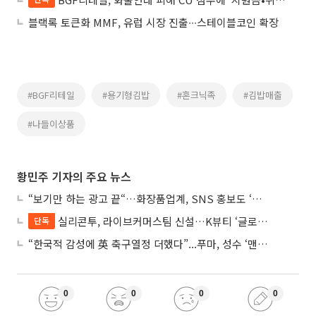
블랙록 토큰화 MMF, 유럽 시장 진출∙∙∙스테이블코인 확장
#BGF리테일
#용기형김밥
#혼크닉족
#김밥매출
#나들이상품
황민주 기자의 주요 뉴스
“보기만 하는 광고 끝“…화장품업계, SNS 홍보도 ‘참여형 콘텐츠’로 변모
실리콘투, 라이브커머스팀 신설…K뷰티 ‘글로벌 판매망’ 확대 속도
단독
“한국적 감성에 英 축구열정 더했다”...푸마, 성수 ‘맨시티 하우스’ 팝업
0
0
0
0