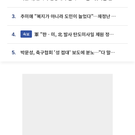
추미애 "복지가 아니라 도민이 늘었다"…재정난 책임론 정면돌파
3.
軍 "한ㆍ미, 北 발사 탄도미사일 제원 정밀분석 중"
속보
4.
박문성, 축구협회 '성 접대' 보도에 분노…"다 말아먹으려고 작정했나"
5.