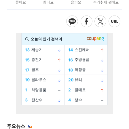
좋아요
화나요
슬퍼요
추가취재 원해요
주요뉴스