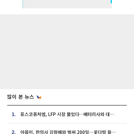
많이 본 뉴스
포스코퓨처엠, LFP 시장 뚫었다…배터리사와 대규모 장기 공급 합의
1.
아옳이, 한의사 김형배와 벌써 200일⋯꽃다발 들고 "프러포즈 아냐"
2.