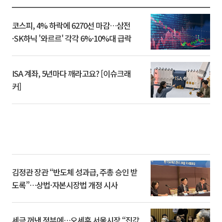
코스피, 4% 하락에 6270선 마감…삼전
·SK하닉 '와르르' 각각 6%·10%대 급락
ISA 계좌, 5년마다 깨라고요? [이슈크래
커]
김정관 장관 “반도체 성과급, 주총 승인 받
도록”…상법·자본시장법 개정 시사
세금 꺼낸 정부에…오세훈 서울시장 “집값