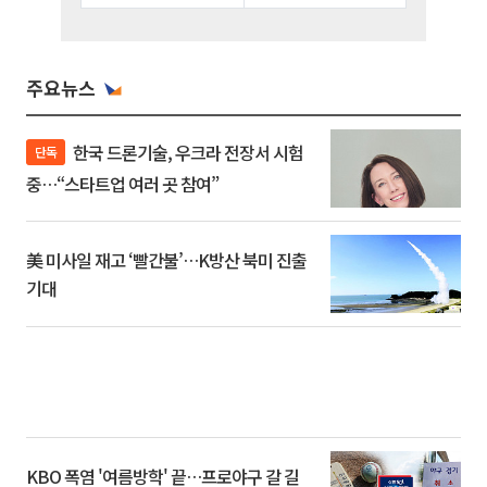
주요뉴스
한국 드론기술, 우크라 전장서 시험
단독
중…“스타트업 여러 곳 참여”
美 미사일 재고 ‘빨간불’…K방산 북미 진출
기대
KBO 폭염 '여름방학' 끝…프로야구 갈 길