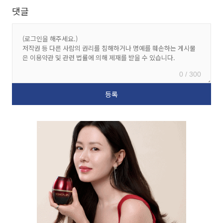
댓글
0 / 300