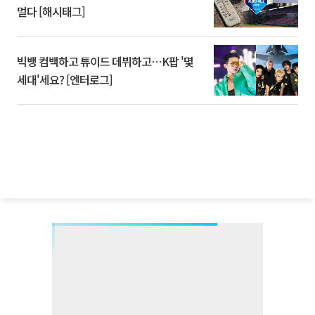
멀다 [해시태그]
빅뱅 컴백하고 튜이드 데뷔하고⋯K팝 '몇
세대'세요? [엔터로그]