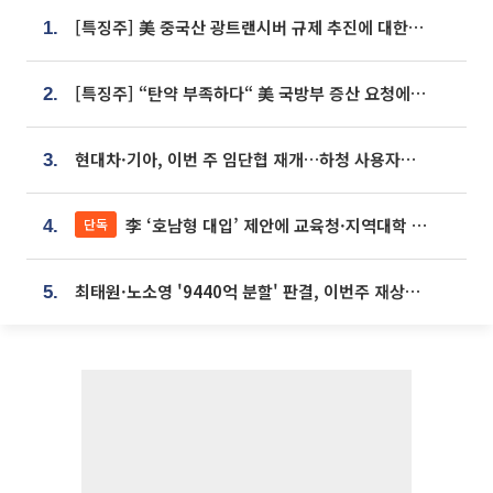
[특징주] 美 중국산 광트랜시버 규제 추진에 대한광통신 등 광통신株 강세
1.
[특징주] “탄약 부족하다“ 美 국방부 증산 요청에⋯국내 방산주 급등세
2.
현대차·기아, 이번 주 임단협 재개…하청 사용자성 재심도 ‘변수’
3.
李 ‘호남형 대입’ 제안에 교육청·지역대학 서·논술형 입시 연계 '착수'
단독
4.
최태원·노소영 '9440억 분할' 판결, 이번주 재상고 여부 주목
5.