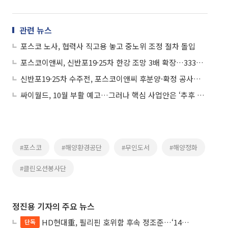
관련 뉴스
포스코 노사, 협력사 직고용 놓고 중노위 조정 절차 돌입
포스코이앤씨, 신반포19·25차 한강 조망 3배 확장…333m 초광폭 프리미엄
신반포19·25차 수주전, 포스코이앤씨 후분양·확정 공사비로 조합원 부담 '제로' 도전
싸이월드, 10월 부활 예고…그러나 핵심 사업안은 ‘추후 공개’
#포스코
#해양환경공단
#무인도서
#해양정화
#클린오션봉사단
정진용 기자의 주요 뉴스
HD현대重, 필리핀 호위함 후속 정조준…‘14척+α’ 싹쓸이 노린다
단독