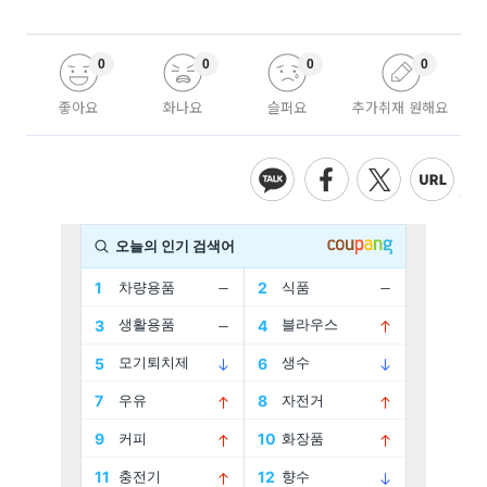
0
0
0
0
좋아요
화나요
슬퍼요
추가취재 원해요