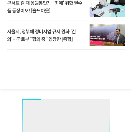
콘서트 갈 때 응원봉만?⋯'최애' 위한 필수
품 등장이오! [솔드아웃]
서울시, 정부에 정비사업 규제 완화 '건
의'⋯국토부 "협의 중" 입장만 [종합]