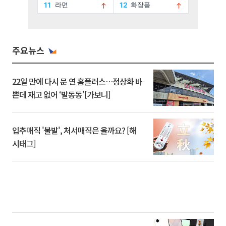
주요뉴스
22일 만에 다시 문 연 홈플러스…정상화 바
쁜데 재고 없어 ‘발동동’[가보니]
입추매직 '불발', 처서매직은 올까요? [해
시태그]