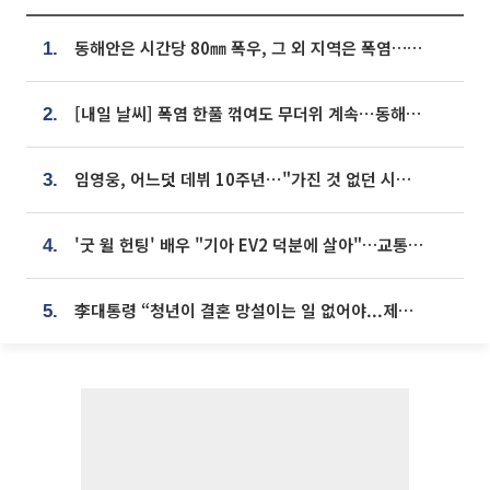
동해안은 시간당 80㎜ 폭우, 그 외 지역은 폭염…‘극과 극 날씨’
1.
[내일 날씨] 폭염 한풀 꺾여도 무더위 계속⋯동해안 이틀 연속 비
2.
임영웅, 어느덧 데뷔 10주년⋯"가진 것 없던 시절, 내 앞엔 20명의 팬뿐"
3.
'굿 윌 헌팅' 배우 "기아 EV2 덕분에 살아"…교통사고 후 안전성 극찬
4.
李대통령 “청년이 결혼 망설이는 일 없어야...제도상 불이익 조사”
5.