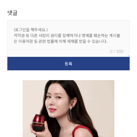
댓글
0 / 300