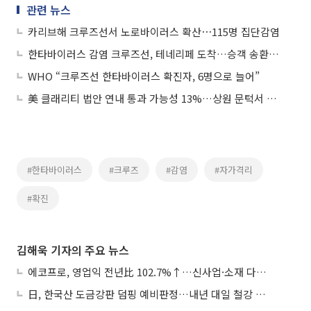
관련 뉴스
카리브해 크루즈선서 노로바이러스 확산⋯115명 집단감염
한타바이러스 감염 크루즈선, 테네리페 도착…승객 송환작전 돌입
WHO “크루즈선 한타바이러스 확진자, 6명으로 늘어”
美 클래리티 법안 연내 통과 가능성 13%…상원 문턱서 제동
#한타바이러스
#크루즈
#감염
#자가격리
#확진
김해욱 기자의 주요 뉴스
에코프로, 영업익 전년比 102.7%↑…신사업·소재 다각화 박차
日, 한국산 도금강판 덤핑 예비판정…내년 대일 철강 수출 ‘빨간불’