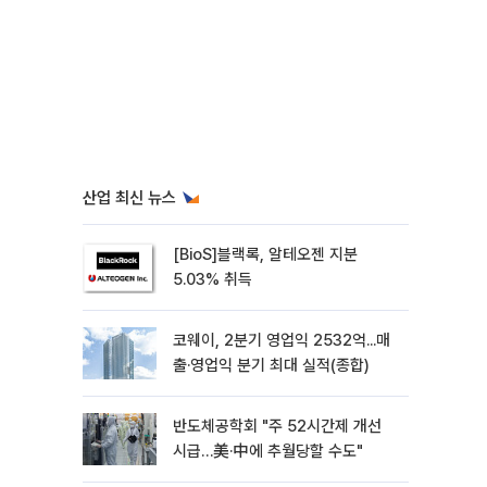
산업 최신 뉴스
[BioS]블랙록, 알테오젠 지분
5.03% 취득
코웨이, 2분기 영업익 2532억...매
출·영업익 분기 최대 실적(종합)
반도체공학회 "주 52시간제 개선
시급…美·中에 추월당할 수도"