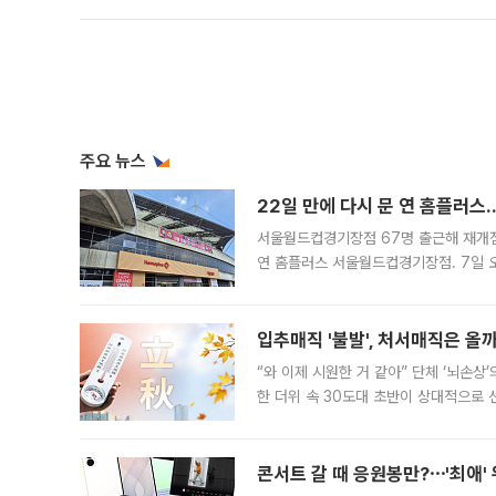
주요 뉴스
22일 만에 다시 문 연 홈플러스
서울월드컵경기장점 67명 출근해 재개점 
연 홈플러스 서울월드컵경기장점. 7일 
우유, 과일 같은 신선식품이 차근차근 자
입추매직 '불발', 처서매직은 올
“와 이제 시원한 거 같아” 단체 ‘뇌손상
한 더위 속 30도대 초반이 상대적으로
지역에 있었습니다. 7월 말에는 서풍과
콘서트 갈 때 응원봉만?⋯'최애'