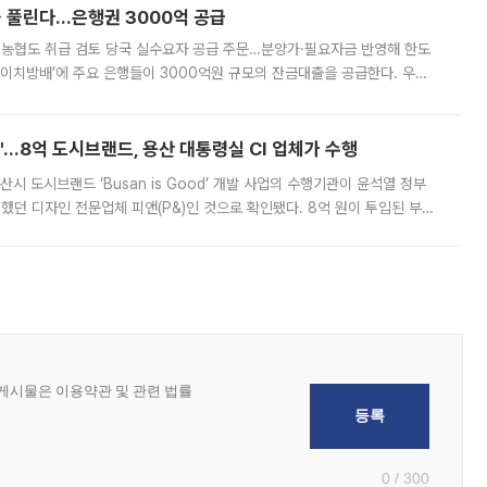
 풀린다…은행권 3000억 공급
리·농협도 취급 검토 당국 실수요자 공급 주문…분양가·필요자금 반영해 한도
에이치방배’에 주요 은행들이 3000억원 규모의 잔금대출을 공급한다. 우리
하고 있어 향후 공급 규모가 늘어날 전망이다. 7일 금융권에 따르면 KB국
od'…8억 도시브랜드, 용산 대통령실 CI 업체가 수행
시 도시브랜드 ‘Busan is Good’ 개발 사업의 수행기관이 윤석열 정부
여했던 디자인 전문업체 피앤(P&)인 것으로 확인됐다. 8억 원이 투입된 부산
 부족과 디자인 정체성 논란에 휩싸였던 만큼, 사업 선정 과정과 결과물에
0 / 300