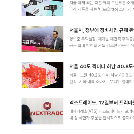
지금 화제 되는 패션·뷰티 트렌드를 소개
따라 제품을 사는 '디토(Ditto) 소비
어디일까요? 아이돌 콘서트 시작을 기다
서울시, 정부에 정비사업 규제 완화
명노준 주택실장, 재개발·재건축 주택공
공급 확대 방침을 거듭 강조한 가운데 정
면 반박하고 나섰다. 명노준 서울시 주택
서울 40도 찍더니 하남 40.8도
서울ㆍ노원 40.2도 이어 하남 40.8도
안 비 시작·내륙 소나기…무더위·열대야 
에서도 40도를 웃도는 기온이 관측됐다
의 극심한
넥스트레이드, 12일부터 프리마
대체거래소(ATS) 넥스트레이드가 프리
내 상·하한가 주문을 한시적으로 금지하
가 체결 사례와 관련해 설명자료를 내고