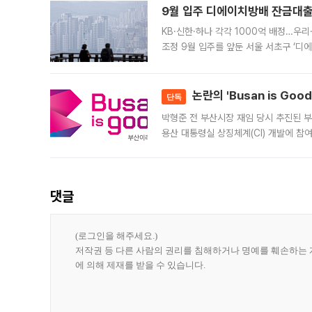
9월 입주 디에이치방배 잔금대출
KB·신한·하나 각각 1000억 배정…우
조정 9월 입주를 앞둔 서울 서초구 ‘디
은행과 NH농협은행도 대출 취급을 검토
민은행
논란의 'Busan is Go
단독
박형준 전 부산시장 재임 당시 추진된 부산
용산 대통령실 상징체계(CI) 개발에 참
도시브랜드 사업이 공개 이후 시민 공감
댓글