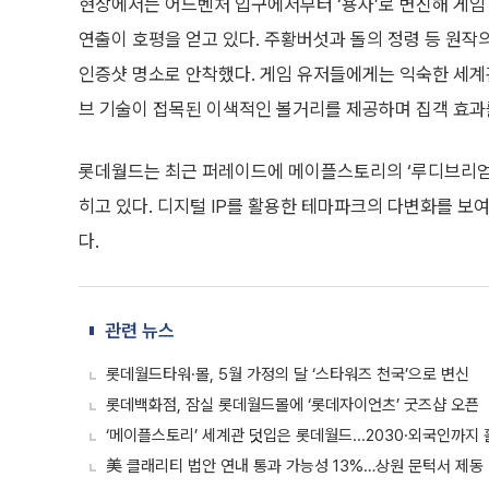
현장에서는 어드벤처 입구에서부터 ‘용사’로 변신해 게
연출이 호평을 얻고 있다. 주황버섯과 돌의 정령 등 원작
인증샷 명소로 안착했다. 게임 유저들에게는 익숙한 세
브 기술이 접목된 이색적인 볼거리를 제공하며 집객 효과
롯데월드는 최근 퍼레이드에 메이플스토리의 ‘루디브리엄’
히고 있다. 디지털 IP를 활용한 테마파크의 다변화를 보
다.
관련 뉴스
롯데월드타워·몰, 5월 가정의 달 ‘스타워즈 천국’으로 변신
롯데백화점, 잠실 롯데월드몰에 ‘롯데자이언츠’ 굿즈샵 오픈
‘메이플스토리’ 세계관 덧입은 롯데월드...2030·외국인까지
美 클래리티 법안 연내 통과 가능성 13%…상원 문턱서 제동