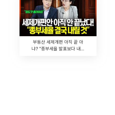
부동산 세제개편 아직 끝 아
냐? "종부세율 발표보다 내릴
것" 장기거주·양도세 전망 I 집
땅지성 I 김인만, 진미윤