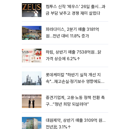
컴투스 신작 ‘제우스’ 26일 출시…과
금 부담 낮추고 경쟁 재미 살렸다
파라다이스, 2분기 매출 3181억
원…전년 대비 11.8% 증가
하림, 상반기 매출 7538억원…닭
가격 상승에 6.2%↑
롯데케미칼 "하반기 실적 개선 지
속"…재고손실·정기보수 영향에도
흑자 유지
중견기업계, 고용·노동 정책 전환 촉
구…“청년 희망 되살려야”
대원제약, 상반기 매출 3109억 원…
전년比 3.1%↑