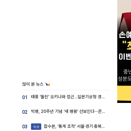
많이 본 뉴스
태풍 '돌핀' 오키나와 접근…일본기상청 경로 업데이트
01
빅뱅, 20주년 기념 '새 뱅봉' 선보인다⋯콘서트 앞두고 팝업 개최
02
합수본, '통계 조작' 서울·경기·충북 선관위 등 추가 압수수색
03
속보