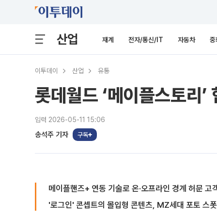
산업
재계
전자/통신/IT
자동차
중
이투데이
산업
유통
롯데월드 ‘메이플스토리’ 
입력 2026-05-11 15:06
송석주 기자
구독
메이플핸즈+ 연동 기술로 온·오프라인 경계 허문 고
'로그인' 콘셉트의 몰입형 콘텐츠, MZ세대 포토 스