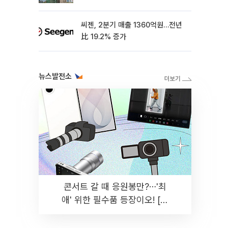
씨젠, 2분기 매출 1360억원…전년
比 19.2% 증가
뉴스발전소
콘서트 갈 때 응원봉만?⋯'최
애' 위한 필수품 등장이오! [솔
드아웃]