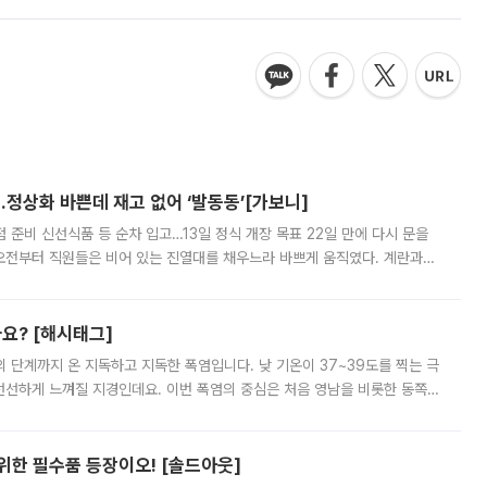
…정상화 바쁜데 재고 없어 ‘발동동’[가보니]
준비 신선식품 등 순차 입고…13일 정식 개장 목표 22일 만에 다시 문을
오전부터 직원들은 비어 있는 진열대를 채우느라 바쁘게 움직였다. 계란과
리를 잡기 시작했지만, 매장 곳곳엔 여전히 텅 빈 매대가 먼저 눈에 들어왔
까요? [해시태그]
’의 단계까지 온 지독하고 지독한 폭염입니다. 낮 기온이 37~39도를 찍는 극
 선선하게 느껴질 지경인데요. 이번 폭염의 중심은 처음 영남을 비롯한 동쪽
 북서풍이 산맥을 넘어 영남 쪽으로 내려오면서 뜨겁고 건조해졌는데요.
 위한 필수품 등장이오! [솔드아웃]