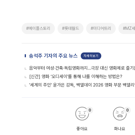
#메이플스토리
#롯데월드
#미디어트리
#MZ
송석주 기자의 주요 뉴스
자세히보기
음악부터 여성·건축·독립영화까지…극장 대신 영화제로 즐기는
[신간] 영화 ‘오디세이’를 통해 나를 이해하는 방법은?
'세계의 주인' 윤가은 감독, 벡델데이 2026 영화 부문 벡델
0
0
좋아요
화나요