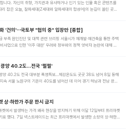
합니다. 자신의 취향, 가치관과 유사하거나 인기 있는 인물 혹은 콘텐츠를
'가 자리 잡은 오늘, 잘파세대(Z세대와 알파세대의 합성어)의 눈길이 쏠린 곳은
리는 공연장. 응원봉만큼이나 눈에 띄는 게 있습니다. 공연이 시작되기
 '건의'⋯국토부 "협의 중" 입장만 [종합]
급 부족 원인진단 및 대책 관련 브리핑 서울시가 재개발·재건축을 통한 주택
비사업으로 인한 '이주 대란' 우려와 정부와의 정책 엇박자 논란에 대해 정
실장은 2031년까지 31만 가구 착공 목표에 차질이 없다는 입장이나,
·광양 40.2도…전국 '펄펄'
·광양 40.2도 전국 대부분 폭염특보…체감온도도 곳곳 38도 넘어 8일 동해
지속 서울 노원구의 기온이 40도를 넘어선 데 이어 경기 하남과 전남 광양
. 전국 대부분 지역에 폭염특보가 내려진 가운데 곳곳에서 39~40도 안팎
켓 상·하한가 주문 한시 금지
마켓에서 발생하는 가격 왜곡 현상을 방지하기 위해 이달 12일부터 프리마켓
기로 했다. 7일 넥스트레이드는 최근 프리마켓에서 발생한 소량의 상·하한
, 주문 오류로 인한 가격 급등락을 최소화하기 위한 비상 대응방안을 발표