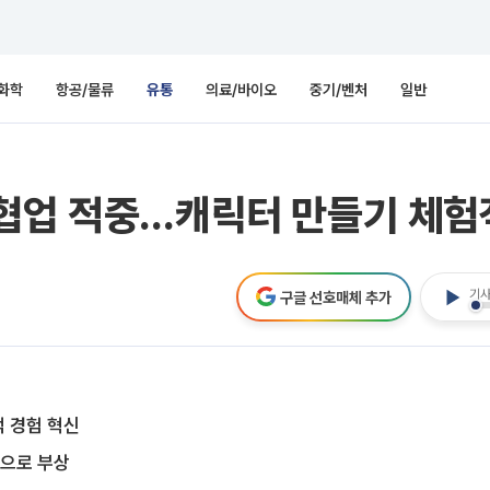
화학
항공/물류
유통
의료/바이오
중기/벤처
일반
협업 적중…캐릭터 만들기 체험객
기사
구글 선호매체 추가
객 경험 혁신
폿으로 부상