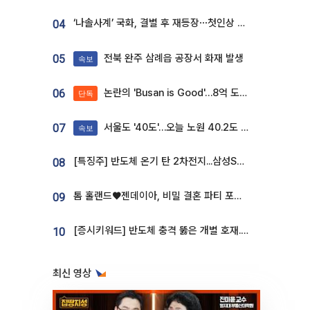
‘나솔사계’ 국화, 결별 후 재등장⋯첫인상 투표 휩쓸고 ‘인기녀’ 등극
04
전북 완주 삼례읍 공장서 화재 발생
05
속보
논란의 'Busan is Good'…8억 도시브랜드, 용산 대통령실 CI 업체가 수행
06
단독
서울도 '40도'…오늘 노원 40.2도 기록
07
속보
[특징주] 반도체 온기 탄 2차전지...삼성SDI, 장 초반 7% 넘게 껑충
08
톰 홀랜드♥젠데이아, 비밀 결혼 파티 포착⋯호텔 대관비만 9억
09
[증시키워드] 반도체 충격 뚫은 개별 호재...포스코퓨처엠·에코프로·한화솔루션 '눈길'
10
최신 영상