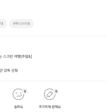
세대
#루디브리엄
 스크린 여행[주말&]
리안 감독 선정
0
0
슬퍼요
추가취재 원해요