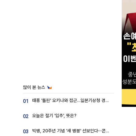
많이 본 뉴스
태풍 '돌핀' 오키나와 접근…일본기상청 경로 업데이트
01
오늘은 절기 '입추', 뜻은?
02
빅뱅, 20주년 기념 '새 뱅봉' 선보인다⋯콘서트 앞두고 팝업 개최
03