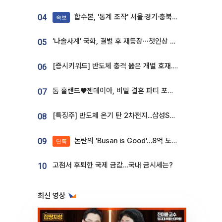
합수본, '통계 조작' 서울·경기·충북 선관위 등 추가 압수수색
04
속보
‘나솔사계’ 국화, 결별 후 재등장⋯첫인상 투표 휩쓸고 ‘인기녀’ 등극
05
[증시키워드] 반도체 충격 뚫은 개별 호재...포스코퓨처엠·에코프로·한화솔루션 '눈길'
06
톰 홀랜드♥젠데이아, 비밀 결혼 파티 포착⋯호텔 대관비만 9억
07
[특징주] 반도체 온기 탄 2차전지...삼성SDI, 장 초반 7% 넘게 껑충
08
논란의 'Busan is Good'…8억 도시브랜드, 용산 대통령실 CI 업체가 수행
09
단독
고점서 후퇴한 국제 금값…국내 금시세는?
10
최신 영상