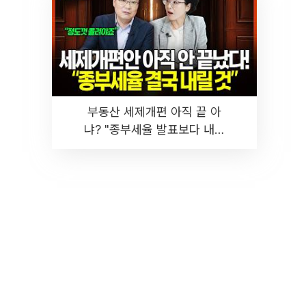
부동산 세제개편 아직 끝 아
냐? "종부세율 발표보다 내릴
것" 장기거주·양도세 전망 I 집
땅지성 I 김인만, 진미윤