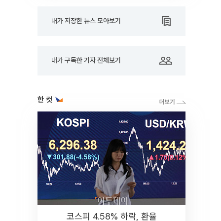
내가 저장한 뉴스 모아보기
내가 구독한 기자 전체보기
한 컷
코스피 4.58% 하락, 환율