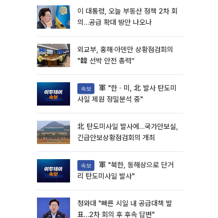
이 대통령, 오늘 부동산 정책 2차 회
의…공급 확대 방안 나오나
외교부, 홍해·아덴만 상황점검회의
"韓 선박 안전 총력“
軍 "한ㆍ미, 北 발사 탄도미
속보
사일 제원 정밀분석 중"
北 탄도미사일 발사에…국가안보실,
긴급안보상황점검회의 개최
軍 "북한, 동해상으로 단거
속보
리 탄도미사일 발사"
청와대 "빠른 시일 내 공급대책 발
표…2차 회의 후 후속 답변"