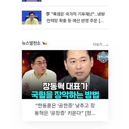
李 "폭염은 국가적 기후재난"…냉방
·전력망 확충 등 예산 반영 주문 [종
합]
뉴스발전소
“한동훈은 ‘공한증’ 낮추고 장
동혁은 ‘공장증’ 키운다” [정치
대학]