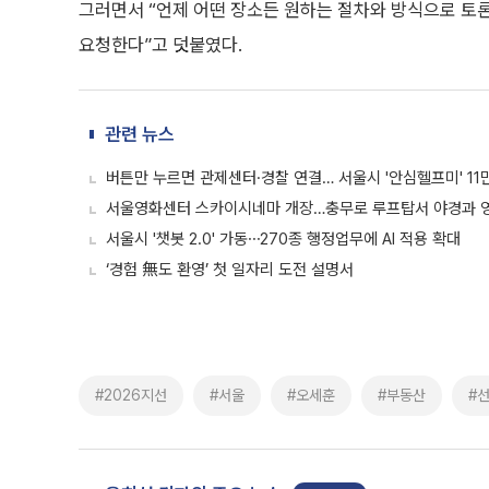
그러면서 “언제 어떤 장소든 원하는 절차와 방식으로 토
요청한다”고 덧붙였다.
관련 뉴스
버튼만 누르면 관제센터·경찰 연결… 서울시 '안심헬프미' 11
서울영화센터 스카이시네마 개장…충무로 루프탑서 야경과 
서울시 '챗봇 2.0' 가동⋯270종 행정업무에 AI 적용 확대
‘경험 無도 환영’ 첫 일자리 도전 설명서
#2026지선
#서울
#오세훈
#부동산
#