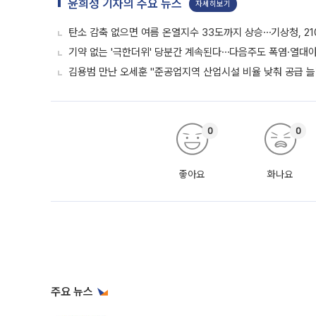
윤희성 기자의 주요 뉴스
자세히보기
탄소 감축 없으면 여름 온열지수 33도까지 상승⋯기상청, 2
기약 없는 '극한더위' 당분간 계속된다⋯다음주도 폭염·열대
김용범 만난 오세훈 "준공업지역 산업시설 비율 낮춰 공급 늘
0
0
좋아요
화나요
주요 뉴스