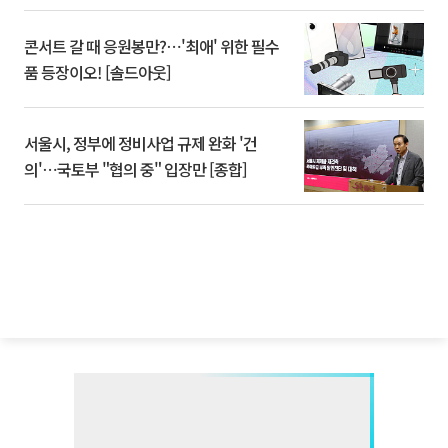
콘서트 갈 때 응원봉만?⋯'최애' 위한 필수
품 등장이오! [솔드아웃]
서울시, 정부에 정비사업 규제 완화 '건
의'⋯국토부 "협의 중" 입장만 [종합]