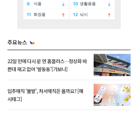
주요뉴스
22일 만에 다시 문 연 홈플러스…정상화 바
쁜데 재고 없어 ‘발동동’[가보니]
입추매직 '불발', 처서매직은 올까요? [해
시태그]