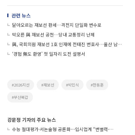
관련 뉴스
달아오르는 재보선 판세…격전지 단일화 변수로
막오른 與 재보선 공천…당내 교통정리 난제
與, 국회의원 재보선 1호 인재에 전태진 변호사…울산 남갑 출마
‘경험 無도 환영’ 첫 일자리 도전 설명서
#2026지선
#재보선
#박민식
#한동훈
#부산북갑
강문정 기자의 주요 뉴스
수능 절대평가·서논술형 공론화⋯입시업계 “변별력·사교육 대책 먼저”