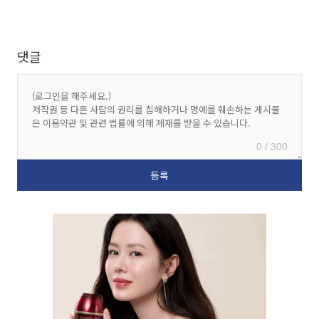
댓글
0 / 300