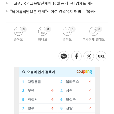
국교위, 국가교육발전계획 10월 공개⋯대입제도 개편 공론화 추진
"육아휴직만으론 한계"⋯여성 경력유지 해법은 '복귀 후 유연근무’
0
0
0
0
좋아요
화나요
슬퍼요
추가취재 원해요