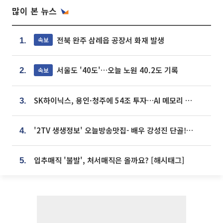
많이 본 뉴스
전북 완주 삼례읍 공장서 화재 발생
속보
1.
서울도 '40도'…오늘 노원 40.2도 기록
속보
2.
SK하이닉스, 용인·청주에 54조 투자…AI 메모리 생산기지 키운다
3.
'2TV 생생정보' 오늘방송맛집- 배우 강성진 단골! 쌀국수ㆍ푸팟퐁 커리 맛집 '블○○○'
4.
입추매직 '불발', 처서매직은 올까요? [해시태그]
5.