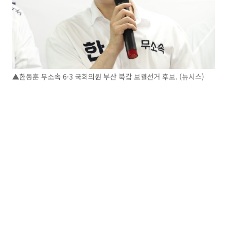
▲한동훈 무소속 6·3 국회의원 부산 북갑 보궐선거 후보. (뉴시스)