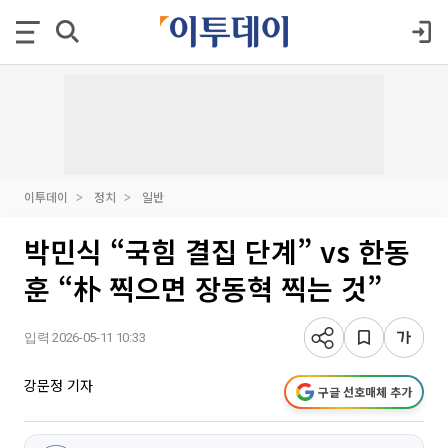
이투데이
정치
일반
박민식 “국힘 결집 단계” vs 한동
훈 “朴 찍으면 장동혁 찍는 것”
입력 2026-05-11 10:33
강문정 기자
구글 선호매체 추가