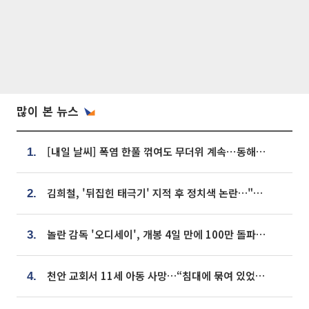
많이 본 뉴스
[내일 날씨] 폭염 한풀 꺾여도 무더위 계속⋯동해안 이틀 연속 비
1.
김희철, '뒤집힌 태극기' 지적 후 정치색 논란…"좌우 떠나 우리나라 국기"
2.
놀란 감독 '오디세이', 개봉 4일 만에 100만 돌파⋯'왕사남' 보다 빠르다
3.
천안 교회서 11세 아동 사망…“침대에 묶여 있었다” 진술 확보
4.