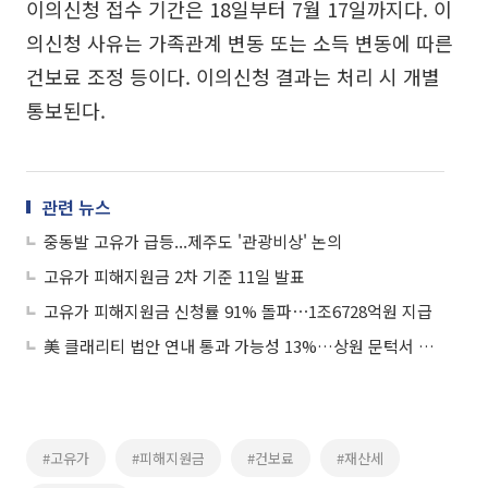
이의신청 접수 기간은 18일부터 7월 17일까지다. 이
의신청 사유는 가족관계 변동 또는 소득 변동에 따른
건보료 조정 등이다. 이의신청 결과는 처리 시 개별
통보된다.
관련 뉴스
중동발 고유가 급등...제주도 '관광비상' 논의
고유가 피해지원금 2차 기준 11일 발표
고유가 피해지원금 신청률 91% 돌파⋯1조6728억원 지급
美 클래리티 법안 연내 통과 가능성 13%…상원 문턱서 제동
#고유가
#피해지원금
#건보료
#재산세