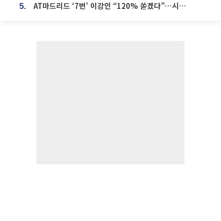
AT마드리드 ‘7번’ 이강인 “120% 쏟겠다”⋯시메오네 감독 “필요한 선수”
5.