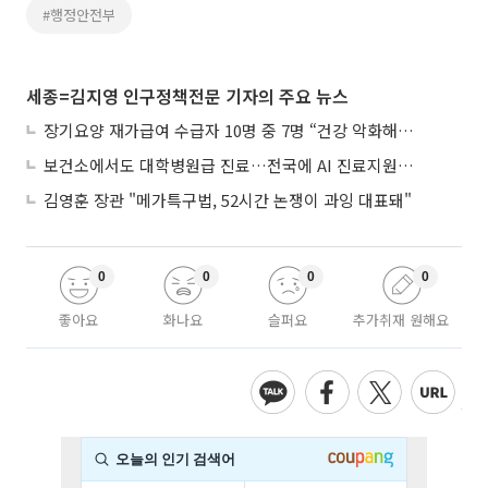
#행정안전부
세종=김지영 인구정책전문 기자의 주요 뉴스
장기요양 재가급여 수급자 10명 중 7명 “건강 악화해도 집에서”
보건소에서도 대학병원급 진료…전국에 AI 진료지원도구 보급
김영훈 장관 "메가특구법, 52시간 논쟁이 과잉 대표돼"
0
0
0
0
좋아요
화나요
슬퍼요
추가취재 원해요