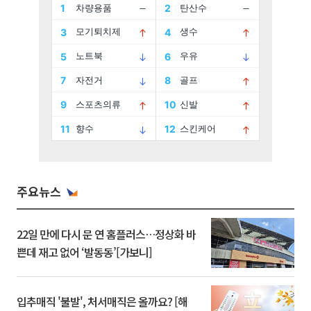
주요뉴스
22일 만에 다시 문 연 홈플러스…정상화 바
쁜데 재고 없어 ‘발동동’[가보니]
입추매직 '불발', 처서매직은 올까요? [해