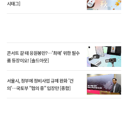
시태그]
콘서트 갈 때 응원봉만?⋯'최애' 위한 필수
품 등장이오! [솔드아웃]
서울시, 정부에 정비사업 규제 완화 '건
의'⋯국토부 "협의 중" 입장만 [종합]