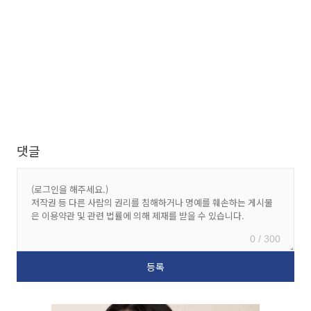
댓글
0 / 300