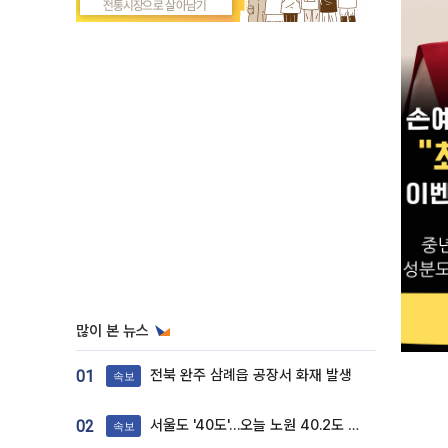
많이 본 뉴스
전북 완주 삼례읍 공장서 화재 발생
01
속보
서울도 '40도'…오늘 노원 40.2도 기록
02
속보