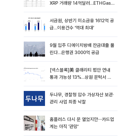
XRP 거래량 14억달러…ETHGas
급등·Bless 급락…고변동 알트 부각
서금원, 상반기 미소금융 1612억 공
급…이용건수 ‘역대 최대’
9월 입주 디에이치방배 잔금대출 풀
린다…은행권 3000억 공급
[넥스블록]美 클래리티 법안 연내
통과 가능성 13%…상원 문턱서 제
동
두나무, 경찰청 압수 가상자산 보관·
관리 사업 최종 낙찰
홈플러스 다시 문 열었지만⋯카드업
계는 아직 '관망'