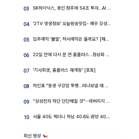
SK하이닉스, 용인·청주에 54조 투자…AI 메모리 생산기지 키운다
03
'2TV 생생정보' 오늘방송맛집- 배우 강성진 단골! 쌀국수ㆍ푸팟퐁 커리 맛집 '블○○○'
04
입추매직 '불발', 처서매직은 올까요? [해시태그]
05
22일 만에 다시 문 연 홈플러스…정상화 바쁜데 재고 없어 ‘발동동’[가보니]
06
'기사회생, 홈플러스 재개장' [포토]
07
차인표 "동생 구강암 투병…떠나보낼 때 가장 힘들었다”
08
“삼성전자 하단 단단해질 것”⋯레버리지 규제에 쏠림 완화 [찐코노미]
09
서울 40도 찍더니 하남 40.8도·광양 40.2도…전국 '펄펄'
10
최신 영상