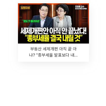
부동산 세제개편 아직 끝 아
냐? "종부세율 발표보다 내릴
것" 장기거주·양도세 전망 I 집
땅지성 I 김인만, 진미윤