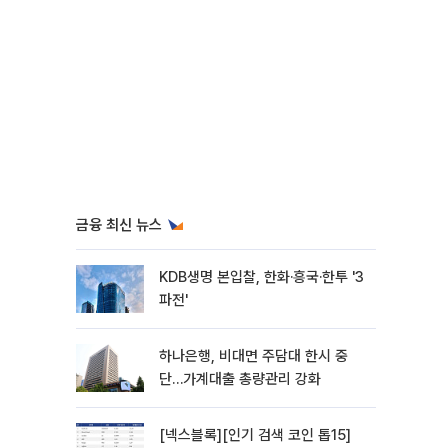
금융 최신 뉴스
KDB생명 본입찰, 한화·흥국·한투 '3
파전'
하나은행, 비대면 주담대 한시 중
단…가계대출 총량관리 강화
[넥스블록][인기 검색 코인 톱15]