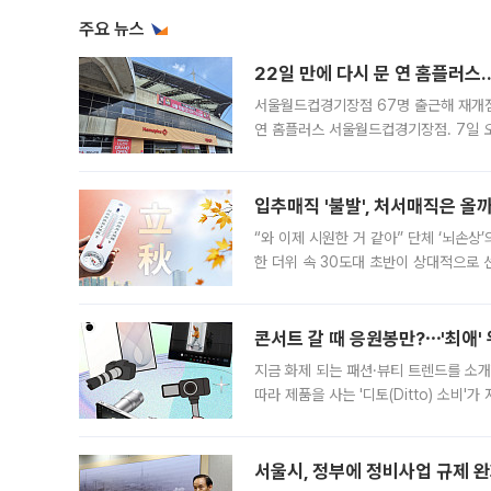
주요 뉴스
22일 만에 다시 문 연 홈플러스
서울월드컵경기장점 67명 출근해 재개점 
연 홈플러스 서울월드컵경기장점. 7일 
우유, 과일 같은 신선식품이 차근차근 자
입추매직 '불발', 처서매직은 올
“와 이제 시원한 거 같아” 단체 ‘뇌손상
한 더위 속 30도대 초반이 상대적으로
지역에 있었습니다. 7월 말에는 서풍과
콘서트 갈 때 응원봉만?⋯'최애'
지금 화제 되는 패션·뷰티 트렌드를 소개
따라 제품을 사는 '디토(Ditto) 소비
어디일까요? 아이돌 콘서트 시작을 기다
서울시, 정부에 정비사업 규제 완화