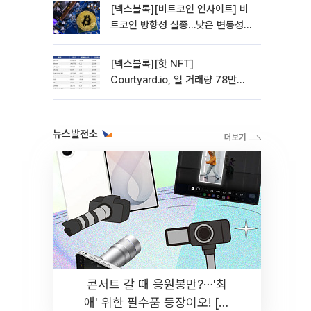
[넥스블록][비트코인 인사이트] 비
트코인 방향성 실종…낮은 변동성에
관망 장세 고착
[넥스블록][핫 NFT]
Courtyard.io, 일 거래량 78만
5312달러… 바닥가 0.56달러
뉴스발전소
콘서트 갈 때 응원봉만?⋯'최
애' 위한 필수품 등장이오! [솔