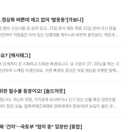
…정상화 바쁜데 재고 없어 ‘발동동’[가보니]
준비 신선식품 등 순차 입고…13일 정식 개장 목표 22일 만에 다시 문을
오전부터 직원들은 비어 있는 진열대를 채우느라 바쁘게 움직였다. 계란과
리를 잡기 시작했지만, 매장 곳곳엔 여전히 텅 빈 매대가 먼저 눈에 들어왔
까요? [해시태그]
’의 단계까지 온 지독하고 지독한 폭염입니다. 낮 기온이 37~39도를 찍는 극
 선선하게 느껴질 지경인데요. 이번 폭염의 중심은 처음 영남을 비롯한 동쪽
 북서풍이 산맥을 넘어 영남 쪽으로 내려오면서 뜨겁고 건조해졌는데요.
 위한 필수품 등장이오! [솔드아웃]
합니다. 자신의 취향, 가치관과 유사하거나 인기 있는 인물 혹은 콘텐츠를
'가 자리 잡은 오늘, 잘파세대(Z세대와 알파세대의 합성어)의 눈길이 쏠린 곳은
리는 공연장. 응원봉만큼이나 눈에 띄는 게 있습니다. 공연이 시작되기
 '건의'⋯국토부 "협의 중" 입장만 [종합]