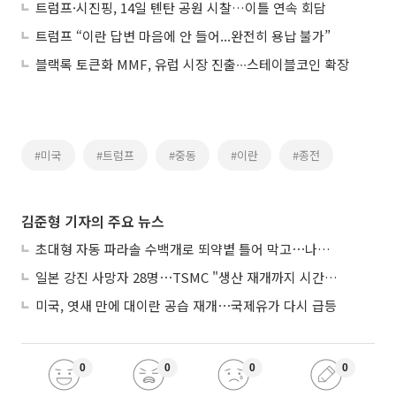
트럼프·시진핑, 14일 톈탄 공원 시찰…이틀 연속 회담
트럼프 “이란 답변 마음에 안 들어...완전히 용납 불가”
블랙록 토큰화 MMF, 유럽 시장 진출∙∙∙스테이블코인 확장
#미국
#트럼프
#중동
#이란
#종전
김준형 기자의 주요 뉴스
초대형 자동 파라솔 수백개로 뙤약볕 틀어 막고⋯나라별 폭염 생존법
일본 강진 사망자 28명⋯TSMC "생산 재개까지 시간 필요해"
미국, 엿새 만에 대이란 공습 재개⋯국제유가 다시 급등
0
0
0
0