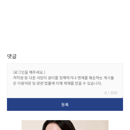
댓글
0 / 300