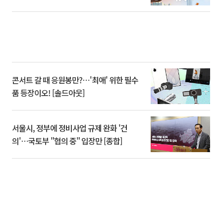
콘서트 갈 때 응원봉만?⋯'최애' 위한 필수
품 등장이오! [솔드아웃]
서울시, 정부에 정비사업 규제 완화 '건
의'⋯국토부 "협의 중" 입장만 [종합]