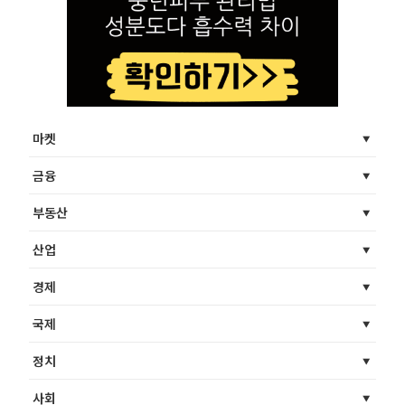
마켓
금융
부동산
산업
경제
국제
정치
사회