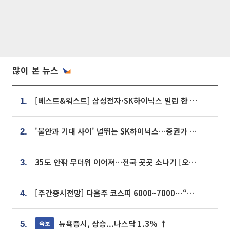
많이 본 뉴스
[베스트&워스트] 삼성전자·SK하이닉스 밀린 한 주…상상인증권은 85% 급등
1.
'불안과 기대 사이' 널뛰는 SK하이닉스…증권가 "HBM4·LTA 기반 펀터멘털 견고"
2.
35도 안팎 무더위 이어져…전국 곳곳 소나기 [오늘 날씨]
3.
[주간증시전망] 다음주 코스피 6000~7000⋯“外人 수급은 정책이 변수”
4.
뉴욕증시, 상승...나스닥 1.3% ↑
속보
5.