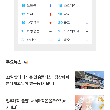
주요뉴스
22일 만에 다시 문 연 홈플러스…정상화 바
쁜데 재고 없어 ‘발동동’[가보니]
입추매직 '불발', 처서매직은 올까요? [해
시태그]