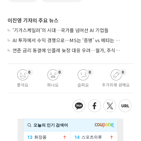
이진영 기자의 주요 뉴스
‘기가스케일러’의 시대…국가를 넘어선 AI 기업들
AI 투자에서 수익 경쟁으로⋯MS는 ‘증명’ vs 메타는 ‘숙제’
연준 금리 동결에 인플레 늦장 대응 우려…월가, 주식도 채권도 던졌다
0
0
0
0
좋아요
화나요
슬퍼요
추가취재 원해요