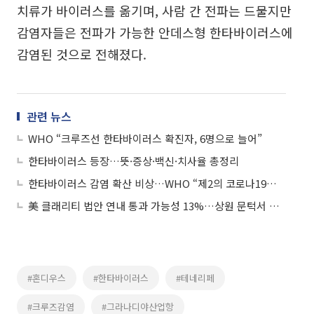
치류가 바이러스를 옮기며, 사람 간 전파는 드물지만
감염자들은 전파가 가능한 안데스형 한타바이러스에
감염된 것으로 전해졌다.
관련 뉴스
WHO “크루즈선 한타바이러스 확진자, 6명으로 늘어”
한타바이러스 등장…뜻·증상·백신·치사율 총정리
한타바이러스 감염 확산 비상…WHO “제2의 코로나19는 아냐”
美 클래리티 법안 연내 통과 가능성 13%…상원 문턱서 제동
#혼디우스
#한타바이러스
#테네리페
#크루즈감염
#그라나디야산업항