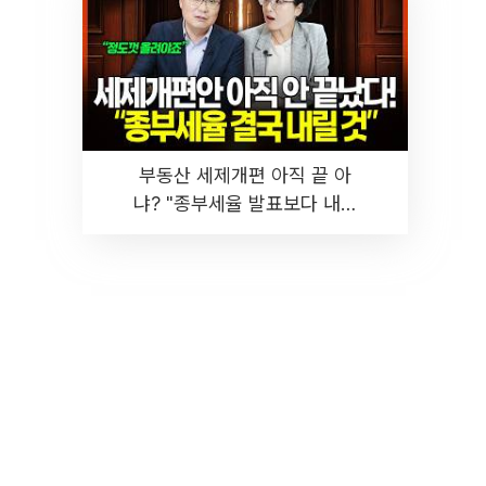
부동산 세제개편 아직 끝 아
냐? "종부세율 발표보다 내릴
것" 장기거주·양도세 전망 I 집
땅지성 I 김인만, 진미윤