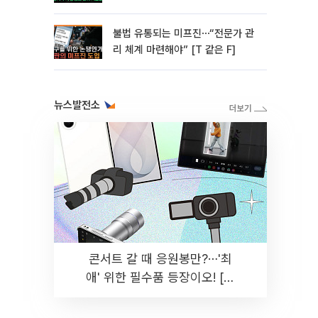
미]
불법 유통되는 미프진⋯“전문가 관
리 체계 마련해야” [T 같은 F]
뉴스발전소
콘서트 갈 때 응원봉만?⋯'최
애' 위한 필수품 등장이오! [솔
드아웃]