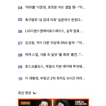
'차쥐뿔' 이준영, 포켓몬 카드 열혈 팬⋯"리셀러 처단할 것"
04
05
축구협회 '성 접대 의혹' 일본까지 번졌다…日 심판 실명 공개
LIG디펜스앤에어로스페이스, 실적 발표 후 급락→반등⋯증권가 “28년까지 튼튼”
06
김규원, 격이 다른 미담에 SNS 들썩⋯"아이 속옷 빨고 졸업식도 참석"
07
하하·스컬, 가뭄 속 밀양 '물 축제' 출연…"출연료 전액 기부"
08
포스코홀딩스, 계열사 지분 매각해 투자재원 2.5조 확보
09
이 대통령, 부동산 2차 회의도 6시간 마라톤…"기존 사고 벗어나 과감히 실천"
10
최신 영상