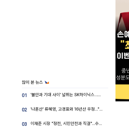
많이 본 뉴스
'불안과 기대 사이' 널뛰는 SK하이닉스…증권가 "HBM4·LTA 기반 펀터멘털 견고"
01
'나혼산' 류혜영, 고경표와 16년산 우정…"자취방서 부모님과 마주쳐"
02
이재준 시장 "정전, 시민안전과 직결"…수원시 비상대응체계 가동
03