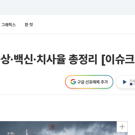
그래픽스
한 컷
상·백신·치사율 총정리 [이슈크
기사
구글 선호매체 추가