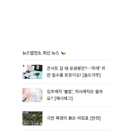
뉴스발전소 최신 뉴스
콘서트 갈 때 응원봉만?⋯'최애' 위
한 필수품 등장이오! [솔드아웃]
입추매직 '불발', 처서매직은 올까
요? [해시태그]
극한 폭염의 붉은 마침표 [한컷]