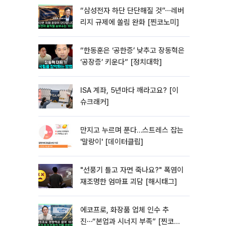
“삼성전자 하단 단단해질 것”⋯레버
리지 규제에 쏠림 완화 [찐코노미]
“한동훈은 ‘공한증’ 낮추고 장동혁은
‘공장증’ 키운다” [정치대학]
ISA 계좌, 5년마다 깨라고요? [이
슈크래커]
만지고 누르며 푼다…스트레스 잡는
'말랑이' [데이터클립]
"선풍기 틀고 자면 죽나요?" 폭염이
재조명한 엄마표 괴담 [해시태그]
에코프로, 화장품 업체 인수 추
진⋯“본업과 시너지 부족” [찐코노