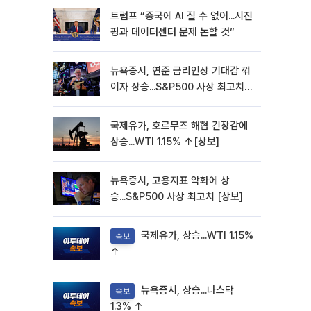
트럼프 “중국에 AI 질 수 없어...시진
핑과 데이터센터 문제 논할 것”
뉴욕증시, 연준 금리인상 기대감 꺾
이자 상승...S&P500 사상 최고치
[종합]
국제유가, 호르무즈 해협 긴장감에
상승...WTI 1.15% ↑[상보]
뉴욕증시, 고용지표 악화에 상
승...S&P500 사상 최고치 [상보]
국제유가, 상승...WTI 1.15%
속보
↑
뉴욕증시, 상승...나스닥
속보
1.3% ↑