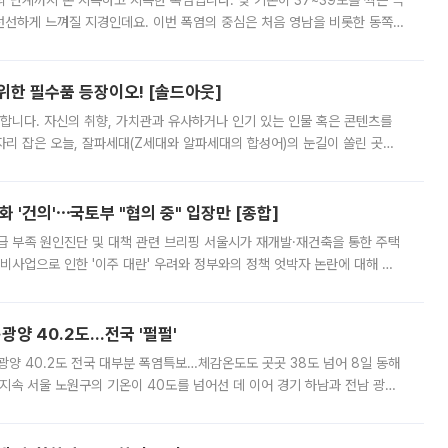
’의 단계까지 온 지독하고 지독한 폭염입니다. 낮 기온이 37~39도를 찍는 극
 선선하게 느껴질 지경인데요. 이번 폭염의 중심은 처음 영남을 비롯한 동쪽
 북서풍이 산맥을 넘어 영남 쪽으로 내려오면서 뜨겁고 건조해졌는데요.
 위한 필수품 등장이오! [솔드아웃]
합니다. 자신의 취향, 가치관과 유사하거나 인기 있는 인물 혹은 콘텐츠를
'가 자리 잡은 오늘, 잘파세대(Z세대와 알파세대의 합성어)의 눈길이 쏠린 곳은
리는 공연장. 응원봉만큼이나 눈에 띄는 게 있습니다. 공연이 시작되기
 '건의'⋯국토부 "협의 중" 입장만 [종합]
급 부족 원인진단 및 대책 관련 브리핑 서울시가 재개발·재건축을 통한 주택
비사업으로 인한 '이주 대란' 우려와 정부와의 정책 엇박자 논란에 대해 정
실장은 2031년까지 31만 가구 착공 목표에 차질이 없다는 입장이나,
·광양 40.2도…전국 '펄펄'
·광양 40.2도 전국 대부분 폭염특보…체감온도도 곳곳 38도 넘어 8일 동해
지속 서울 노원구의 기온이 40도를 넘어선 데 이어 경기 하남과 전남 광양
. 전국 대부분 지역에 폭염특보가 내려진 가운데 곳곳에서 39~40도 안팎