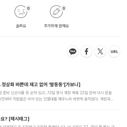
0
0
슬퍼요
추가취재 원해요
…정상화 바쁜데 재고 없어 ‘발동동’[가보니]
준비 신선식품 등 순차 입고…13일 정식 개장 목표 22일 만에 다시 문을
오전부터 직원들은 비어 있는 진열대를 채우느라 바쁘게 움직였다. 계란과
리를 잡기 시작했지만, 매장 곳곳엔 여전히 텅 빈 매대가 먼저 눈에 들어왔
까요? [해시태그]