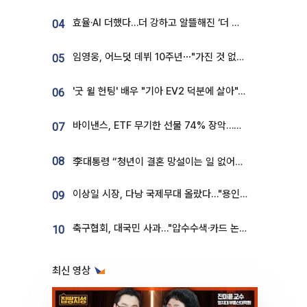
효율·AI 더했다…더 강하고 알뜰해진 ‘더 뉴 그랜저 하이브리드’ [ET의 모빌리티]
04
임영웅, 어느덧 데뷔 10주년⋯"가진 것 없던 시절, 내 앞엔 20명의 팬뿐"
05
'굿 윌 헌팅' 배우 "기아 EV2 덕분에 살아"…교통사고 후 안전성 극찬
06
바이낸스, ETF 무기한 선물 74% 장악…한국 레버리지 ETF 거래 급증 [e가상자산]
07
08
李대통령 “청년이 결혼 망설이는 일 없어야...제도상 불이익 조사”
이상일 시장, 다낭 국제무대 올랐다…"용인, 세계 최대 반도체 도시 된다"
09
축구협회, 대국민 사과…"압수수색·카드 논란 사죄, 강도 높은 쇄신"
10
최신 영상