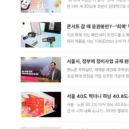
“와 이제 시원한 거 같아” 단체 ‘뇌손상
한 더위 속 30도대 초반이 상대적으로
지역에 있었습니다. 7월 말에는 서풍과
콘서트 갈 때 응원봉만?⋯'최애'
지금 화제 되는 패션·뷰티 트렌드를 소개
따라 제품을 사는 '디토(Ditto) 소비
어디일까요? 아이돌 콘서트 시작을 기다
서울시, 정부에 정비사업 규제 완화
명노준 주택실장, 재개발·재건축 주택공
공급 확대 방침을 거듭 강조한 가운데 정
면 반박하고 나섰다. 명노준 서울시 주택
서울 40도 찍더니 하남 40.8도
서울ㆍ노원 40.2도 이어 하남 40.8도
안 비 시작·내륙 소나기…무더위·열대야 
에서도 40도를 웃도는 기온이 관측됐다
의 극심한