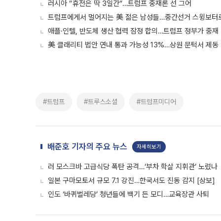
러시아 “휴전은 딱 3일간“…트럼프 중재론 선 그어
트럼프에게서 멀어지는 美 젊은 남성들…중간선거 스윙보터
애플·인텔, 반도체 생산 협력 잠정 합의…트럼프 정부가 중재
美 클래리티 법안 연내 통과 가능성 13%…상원 문턱서 제동
#트럼프
#트루스소셜
#트럼프미디어
배준호 기자의 주요 뉴스
자세히보기
러 모스크바 고급식당 폭탄 공격…‘부차 학살 지휘관’ 노렸나
일본 구마모토서 규모 7.1 강진…한국서도 진동 감지 [상보]
인도 ‘바퀴벌레당’ 청년들에 백기 든 모디…교육장관 사퇴