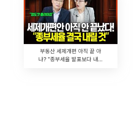
부동산 세제개편 아직 끝 아
냐? "종부세율 발표보다 내릴
것" 장기거주·양도세 전망 I 집
땅지성 I 김인만, 진미윤