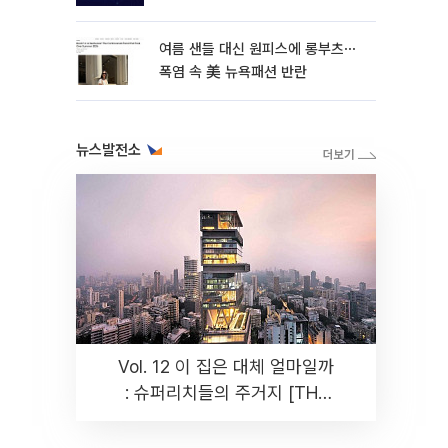
여름 샌들 대신 원피스에 롱부츠⋯
폭염 속 美 뉴욕패션 반란
뉴스발전소
Vol. 12 이 집은 대체 얼마일까
: 슈퍼리치들의 주거지 [THE
RARE]