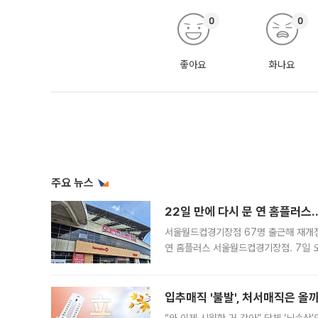
0
0
좋아요
화나요
주요 뉴스
22일 만에 다시 문 연 홈플러스
서울월드컵경기장점 67명 출근해 재개점 
연 홈플러스 서울월드컵경기장점. 7일 
우유, 과일 같은 신선식품이 차근차근 자
입추매직 '불발', 처서매직은 올