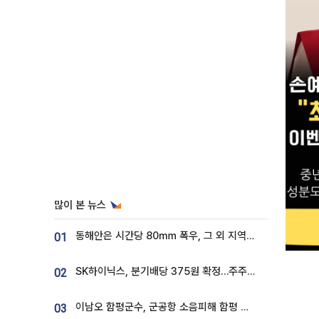
많이 본 뉴스
동해안은 시간당 80㎜ 폭우, 그 외 지역은 폭염…‘극과 극 날씨’
01
SK하이닉스, 분기배당 375원 확정…주주환원책 9월로 앞당겨 발표
02
이남오 함평군수, 군공항 소음피해 함평 보상 요구
03