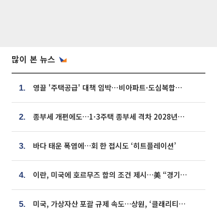
많이 본 뉴스
영끌 '주택공급' 대책 임박⋯비아파트·도심복합까지 총동원
1.
종부세 개편에도…1·3주택 종부세 격차 2028년부터 확대
2.
바다 태운 폭염에…회 한 접시도 ‘히트플레이션’
3.
이란, 미국에 호르무즈 합의 조건 제시…美 “경기 아직 안 끝나” [종합]
4.
미국, 가상자산 포괄 규제 속도…상원, ‘클래리티법’ 9월 절차투표 추진
5.