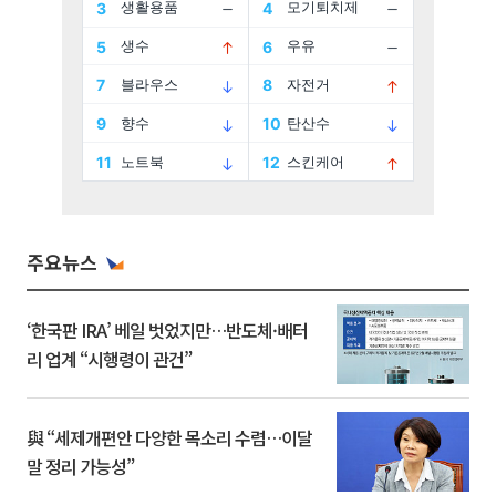
주요뉴스
‘한국판 IRA’ 베일 벗었지만…반도체·배터
리 업계 “시행령이 관건”
與 “세제개편안 다양한 목소리 수렴…이달
말 정리 가능성”