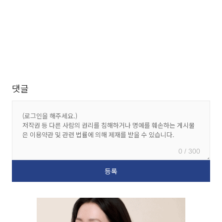
댓글
0 / 300