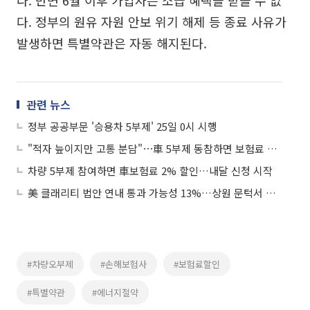
다. 정부의 원유 자원 안보 위기 해제 등 종료 사유가
발생하면 특별약관은 자동 해지된다.
관련 뉴스
정부 공공부문 '승용차 5부제' 25일 0시 시행
"적자 늪이지만 고통 분담"⋯車 5부제 동참하면 보험료 2% 깎아준다
차량 5부제 참여하면 車보험료 2% 할인…내달 신청 시작
美 클래리티 법안 연내 통과 가능성 13%…상원 문턱서 제동
#차량오부제
#손해보험사
#보험료할인
#특별약관
#에너지절약