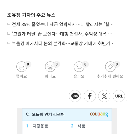
조유정 기자의 주요 뉴스
전세 35% 줄었는데 세금 압박까지⋯더 빨라지는 '월세화'
'고원가 터널' 끝 보인다…대형 건설사, 수익성 대폭 개선
부울경 메가시티 논의 본격화⋯교통망 기대에 하반기 분양시장 '주목'
0
0
0
0
좋아요
화나요
슬퍼요
추가취재 원해요