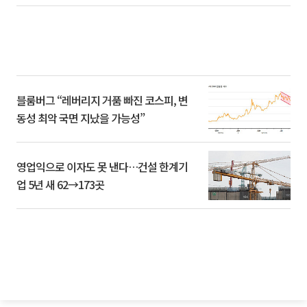
블룸버그 “레버리지 거품 빠진 코스피, 변
동성 최악 국면 지났을 가능성”
영업익으로 이자도 못 낸다…건설 한계기
업 5년 새 62→173곳