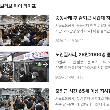
브라보 마이 라이프
중동사태 후 출퇴근 시간대 지
서울교통공사, 중동사태 전후 2·3월 
시간 597만명 증가 65세 이상 출퇴근 때 50만 명대 증가, 경로 비중은 유지 이란·미국 간 군사적
긴장 고조 이후 출퇴근 시간대 지하철 
2026-04-19 06:00
이상 고령층의 이용 비중은 큰 변화가
노인일자리, 28만2000명 
13일부터 오전 활동 오전 10시 이후,
29만 원 변동없어 “수요처와 시간 조정 가능한 
익활동형 참여자 약 30만 명의 출·퇴
2026-04-09 14:17
서 대중교통 이용이 늘고, 출·퇴근 시
출퇴근 시간 65세 이상 지하철
서울교통공사, 작년 한해 시간대별 이용 현황 분석 오전 6시 이전 31.1%
수준 낮 시간대에 20%대 머물다가 오후 6~10시 6~8%대 