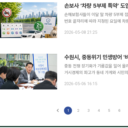
손보사 ‘차량 5부제 특약’ 
손해보험사들이 이달 말 차량 5부제 
번호 끝자리에 따라 지정된 요일에 차
식이다. 손해보험협회는 8일 이 같은 내용을 담은 차량 5부제 특별약관 주요 내용을 안내했다. 이번
2026-05-08 21:25
특약은 원유 수급 위기 대응과 에너지 
중동 전쟁 장기화가 기름값을 밀어 올
거시경제의 파고가 동네 가게와 시민
에 들어갔다. 수원시는 6일 이재준 시장 주재로 '수원형 민생안정 총괄대응회의'를 열고, 민생안정·
2026-05-06 16:15
기업지원·에너지절약·시민참여 등 4개 
1
2
3
4
5
6