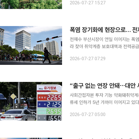
2026-07-27 15:27
장에서 국민 기부 마라톤 '2026 에
폭염 장기화에 현장으로… 전
전재수 부산시장이 연일 이어지는 폭염
라 찾아 취약계층 보호대책과 전력공급 상황을 직접 점검한다
합지원센터와 한국전력공사 부산울산본
2026-07-27 07:29
이번 현장 점검은 기록적인 폭염이 이
“출구 없는 연장 안돼⋯대안 
사회간접자본 투자 기능 약화돼취약계층 직접지원 등 검토해야 
류세 인하가 5년 가까이 이어지고 있
인하 조치를 오는 9월 말까지 연장했
2026-07-27 05:00