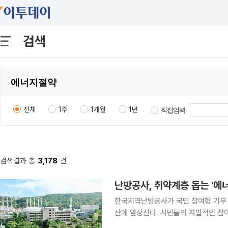
검색
전체
1주
1개월
1년
직접입력
검색결과 총
3,178
건
난방공사, 취약계층 돕는 '에
한국지역난방공사가 국민 참여형 기부 
산에 앞장선다. 시민들의 자발적인 참
급 등 에너지 복지 사업에 투입된다. 지역난방공사는 올해 9월 12일 서울 마포구 월드컵공원 평화광