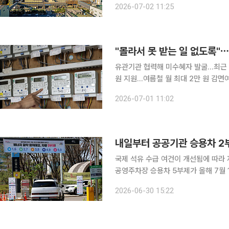
2026-07-02 11:25
다고 2일 밝혔다. 국내 ES
"몰라서 못 받는 일 없도록"
유관기관 협력해 미수혜자 발굴…최근 3
원 지원…여름철 월 최대 2만 원 감면
신청 한국전력이 사회적 배려 계층의 에너지 기본권 보장과 요금 부담 완화를 위해 '전기요금 복지할
2026-07-01 11:02
인' 사각지
내일부터 공공기관 승용차 2
국제 석유 수급 여건이 개선됨에 따라
공영주차장 승용차 5부제가 올해 7월 1일 자정(0
근 호르무즈 해협 통항 재개 등 국제 
2026-06-30 15:22
존 '경계'에서 '주의'로 하향하고 이에 