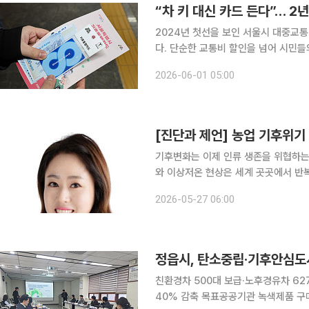
2024년 첫선을 보인 서울시 대중교통
다. 단순한 교통비 할인을 넘어 시민들
신'이자 도심 온실가스를 감축하는 '기후 정책'
2026-06-01 05:00
분석 결과 기후동행카드는 올해 4월 3
[진단과 제언] 농업 기후위기
기후변화는 이제 인류 생존을 위협하는 
와 이상저온 현상은 세계 곳곳에서 반
연환경에 직접 영향을 받는 산업인 만
2026-05-27 06:00
안정적 공급은 국민 삶의 기본 조건이다
정읍시, 탄소중립·기후안심도
친환경차 500대 보급·노후경유차 62
40% 감축 목표공공기관 녹색제품 구매 확대 등 생