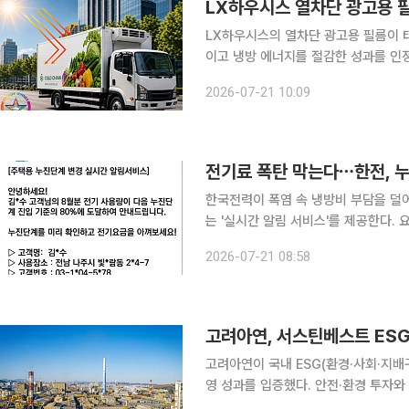
LX하우시스 열차단 광고용 필
LX하우시스의 열차단 광고용 필름이 
이고 냉방 에너지를 절감한 성과를 인정받았다. LX하우시스는 자사의 ‘열차단 
29회 올해의 에너지위너상’에서 에너지절약상을 수
2026-07-21 10:09
과 지붕 유리창 등에 부착해 태양광을
전기료 폭탄 막는다⋯한전, 누진
한국전력이 폭염 속 냉방비 부담을 덜어
는 '실시간 알림 서비스'를 제공한다. 요금 단가가 훌쩍 뛰는 누진 최고 구간에 도달하기 전 고객의
자발적인 전기 사용 조절을 유도해 요금 폭탄을 
2026-07-21 08:58
로 인한 냉방 전력 수요 급증에 대비하
고려아연, 서스틴베스트 ESG
고려아연이 국내 ESG(환경·사회·지
영 성과를 입증했다. 안전·환경 투자와 
아연은 올해 상반기 서스틴베스트 ESG