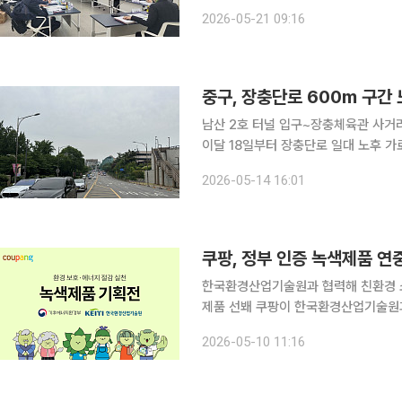
우, 미세먼지로 시민의 일상을 직접 위
2026-05-21 09:16
위기 적응 대책 수립, 공공기관 녹색소
중구, 장충단로 600m 구간
남산 2호 터널 입구~장충체육관 사거리노후 
이달 18일부터 장충단로 일대 노후 가
비 3억5000만원이 투입된다. 서울 중구는 설치 후 15년 이상 경과한 노후 가로등 개량사업을 추진
2026-05-14 16:01
하고 있다. 올해는 장충단로 가로등 시
쿠팡, 정부 인증 녹색제품 연
한국환경산업기술원과 협력해 친환경 
제품 선봬 쿠팡이 한국환경산업기술원과 손잡고 정부 인증 녹색제품을 로켓배송으로 선보이는 연중
기획전을 운영해 친환경 소비 문화 확산에 나선다. 10일 쿠팡에 따르면 이
2026-05-10 11:16
경부 산하 준정부기관인 한국환경산업