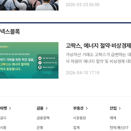
무료 이용 제한 연구” 지시 이재명 대통령이 출퇴근 시간대 노인의 대중교통 무료 이용 제한 방안 검
2026-03-25 06:00
토를 지시한 가운데 실제 서울 지하
넥스블록
고팍스, 에너지 절약·비상경제
가상자산 거래소 고팍스가 급변하는 대
사 차원의 에너지 절약 및 비상경제 대응 캠페인에 나선다. 고팍스
화하고 내부 운영의 효율성을 높이기 위
2026-04-10 17:19
고 밝혔다. 이번 캠페인은 사회 
마켓
금융
부동산
산업
공시
금융정책
시장동향
재계
시황
은행
업계
전자/통신/IT