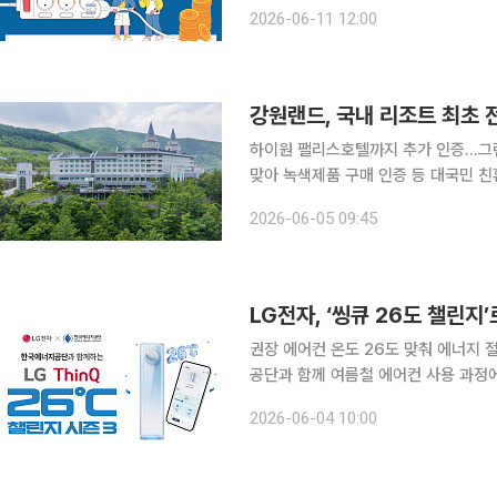
반기부터 직전 2년 평균보다 전기를 단
2026-06-11 12:00
원까지 인상된다. 기후에너
강원랜드, 국내 리조트 최초 
하이원 팰리스호텔까지 추가 인증…그랜드
맞아 녹색제품 구매 인증 등 대국민 친환경 이벤트 전개 강원랜드가
트 내 모든 숙박시설에 대해 환경부 공식 ‘환경표지인증
2026-06-05 09:45
날’을 맞아 하이원 팰리스호텔이 최근
LG전자, ‘씽큐 26도 챌린지
권장 에어컨 온도 26도 맞춰 에너지 절약‘씽큐 2
공단과 함께 여름철 에어컨 사용 과정에서
진행한다. AI 기반 에너지 관리 기능
2026-06-04 10:00