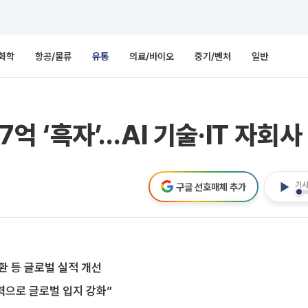
화학
항공/물류
유통
의료/바이오
중기/벤처
일반
87억 ‘흑자’…AI 기술·IT 자회
기사
구글 선호매체 추가
환 등 글로벌 실적 개선
쟁력으로 글로벌 입지 강화”