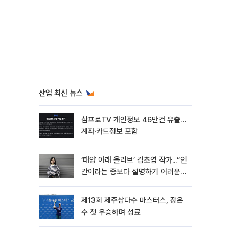
산업 최신 뉴스
삼프로TV 개인정보 46만건 유출…
계좌·카드정보 포함
‘태양 아래 올리브’ 김초엽 작가...“인
간이라는 종보다 설명하기 어려운
한 사람을 쓰고 싶었다”[문화人터
뷰]
제13회 제주삼다수 마스터스, 장은
수 첫 우승하며 성료