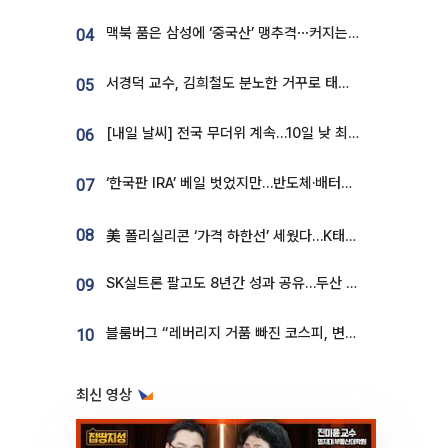
맥북 품은 삼성에 ‘중국산’ 맹추격⋯커지는 노트북 OLED 시장
04
서경덕 교수, 김희철도 분노한 거꾸로 태극기⋯"엉터리는 아냐, 아쉬울 뿐"
05
[내일 날씨] 전국 무더위 계속…10일 낮 최고 34도 육박
06
‘한국판 IRA’ 베일 벗었지만…반도체·배터리 업계 “시행령이 관건”
07
08
美 폴리실리콘 ‘가격 하한선’ 세웠다…K태양광 수혜 기대
SK실트론 팔고도 8년간 성과 공유…두산 인수대금 2.3조가 끝 아냐
09
블룸버그 “레버리지 거품 빠진 코스피, 변동성 최악 국면 지났을 가능성”
10
최신 영상