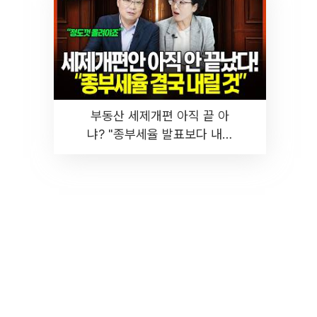
부동산 세제개편 아직 끝 아
냐? "종부세율 발표보다 내릴
것" 장기거주·양도세 전망 I 집
땅지성 I 김인만, 진미윤