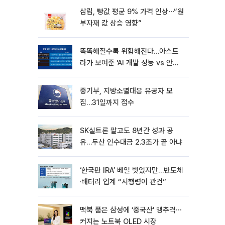
삼립, 빵값 평균 9% 가격 인상⋯“원
부자재 값 상승 영향”
똑똑해질수록 위험해진다…아스트
라가 보여준 'AI 개발 성능 vs 안전
딜레마'
중기부, 지방소멸대응 유공자 모
집…31일까지 접수
SK실트론 팔고도 8년간 성과 공
유…두산 인수대금 2.3조가 끝 아냐
‘한국판 IRA’ 베일 벗었지만…반도체
·배터리 업계 “시행령이 관건”
맥북 품은 삼성에 ‘중국산’ 맹추격⋯
커지는 노트북 OLED 시장