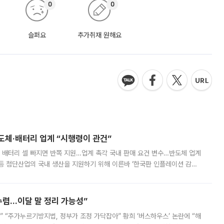
0
0
슬퍼요
추가취재 원해요
반도체·배터리 업계 “시행령이 관건”
 배터리 셀 빠지면 반쪽 지원…업계 촉각 국내 판매 요건 변수…반도체 업계
등 첨단산업의 국내 생산을 지원하기 위해 이른바 ‘한국판 인플레이션 감축
를 신설했지만, 업계에서는 세부 지원 대상에 따라 정책 효과가 크게 달라
수렴…이달 말 정리 가능성”
없어” “주가누르기방지법, 정부가 조정 가닥잡아” 황희 ‘버스하우스’ 논란에 “해