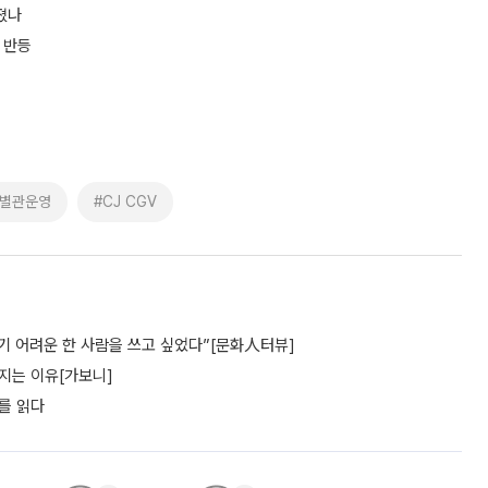
졌나
 반등
특별관운영
#CJ CGV
하기 어려운 한 사람을 쓰고 싶었다”[문화人터뷰]
지는 이유[가보니]
어를 읽다