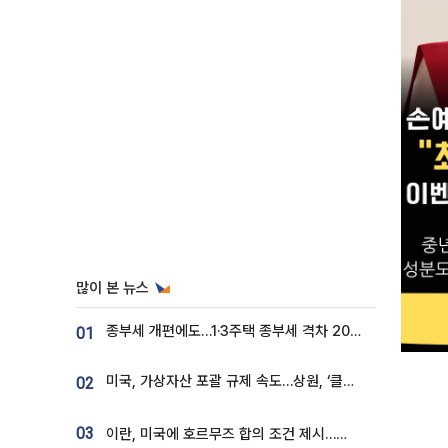
많이 본 뉴스
종부세 개편에도…1·3주택 종부세 격차 2028년부터 확대
01
미국, 가상자산 포괄 규제 속도…상원, ‘클래리티법’ 9월 절차투표 추진
02
03
이란, 미국에 호르무즈 합의 조건 제시…美 “경기 아직 안 끝나” [종합]