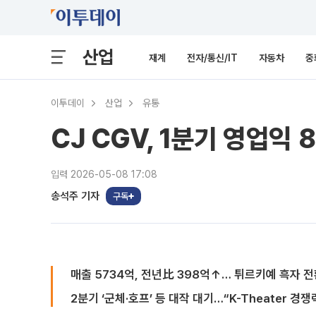
산업
재계
전자/통신/IT
자동차
중
이투데이
산업
유통
CJ CGV, 1분기 영업익 
입력 2026-05-08 17:08
송석주 기자
구독
매출 5734억, 전년比 398억↑… 튀르키예 흑자 전
2분기 ‘군체·호프’ 등 대작 대기…“K-Theater 경