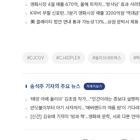
영화시장 4월 매출 670억, 올해 최저치…‘왕사남’ 효과 사라
K무비 부활 신호탄…1분기 영화시장 매출 3200억원 ‘역대급’
美 클래리티 법안 연내 통과 가능성 13%…상원 문턱서 제동
#CJCGV
#CJ4DPLEX
#올리브네트웍스
#
송석주 기자의 주요 뉴스
자세히보기
‘태양 아래 올리브’ 김초엽 작가...“인간이라는 종보다 설명
반딧불이부터 아기 사자까지…‘에버랜드의 여름 밤’이 기다려
[신간] 김유태 기자의 '밤과 책'…영화와 문학, 서로 다른 언