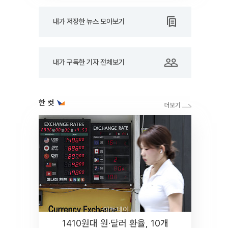
내가 저장한 뉴스 모아보기
내가 구독한 기자 전체보기
한 컷
1410원대 원·달러 환율, 10개