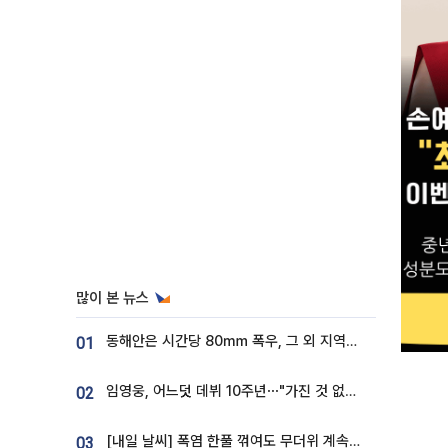
많이 본 뉴스
동해안은 시간당 80㎜ 폭우, 그 외 지역은 폭염…‘극과 극 날씨’
01
임영웅, 어느덧 데뷔 10주년⋯"가진 것 없던 시절, 내 앞엔 20명의 팬뿐"
02
[내일 날씨] 폭염 한풀 꺾여도 무더위 계속⋯동해안 이틀 연속 비
03