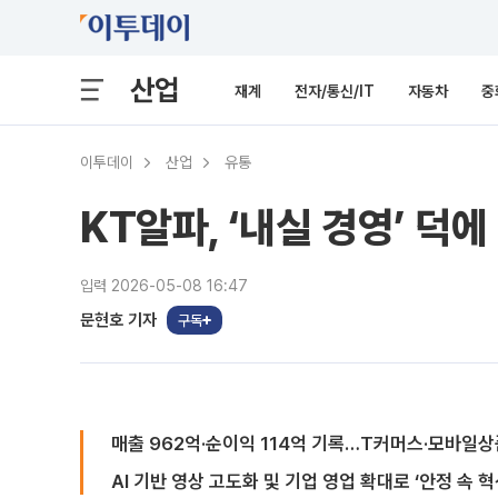
산업
재계
전자/통신/IT
자동차
중
이투데이
산업
유통
KT알파, ‘내실 경영’ 덕
입력 2026-05-08 16:47
문현호 기자
구독
매출 962억·순이익 114억 기록…T커머스·모바일
AI 기반 영상 고도화 및 기업 영업 확대로 ‘안정 속 혁