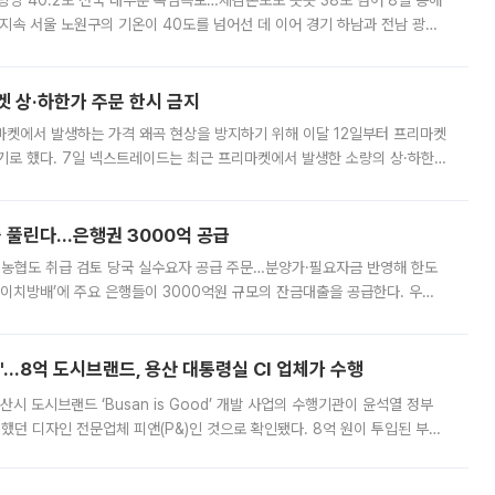
·광양 40.2도 전국 대부분 폭염특보…체감온도도 곳곳 38도 넘어 8일 동해
지속 서울 노원구의 기온이 40도를 넘어선 데 이어 경기 하남과 전남 광양
. 전국 대부분 지역에 폭염특보가 내려진 가운데 곳곳에서 39~40도 안팎
켓 상·하한가 주문 한시 금지
마켓에서 발생하는 가격 왜곡 현상을 방지하기 위해 이달 12일부터 프리마켓
기로 했다. 7일 넥스트레이드는 최근 프리마켓에서 발생한 소량의 상·하한
, 주문 오류로 인한 가격 급등락을 최소화하기 위한 비상 대응방안을 발표
 풀린다…은행권 3000억 공급
리·농협도 취급 검토 당국 실수요자 공급 주문…분양가·필요자금 반영해 한도
에이치방배’에 주요 은행들이 3000억원 규모의 잔금대출을 공급한다. 우리
하고 있어 향후 공급 규모가 늘어날 전망이다. 7일 금융권에 따르면 KB국
od'…8억 도시브랜드, 용산 대통령실 CI 업체가 수행
시 도시브랜드 ‘Busan is Good’ 개발 사업의 수행기관이 윤석열 정부
여했던 디자인 전문업체 피앤(P&)인 것으로 확인됐다. 8억 원이 투입된 부산
 부족과 디자인 정체성 논란에 휩싸였던 만큼, 사업 선정 과정과 결과물에