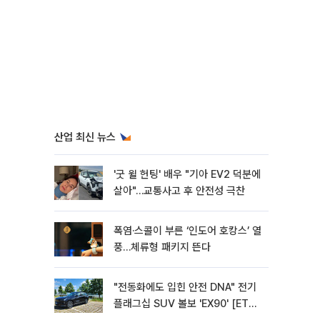
산업 최신 뉴스
'굿 윌 헌팅' 배우 "기아 EV2 덕분에
살아"…교통사고 후 안전성 극찬
폭염·스콜이 부른 ‘인도어 호캉스’ 열
풍…체류형 패키지 뜬다
"전동화에도 입힌 안전 DNA" 전기
플래그십 SUV 볼보 'EX90' [ET의