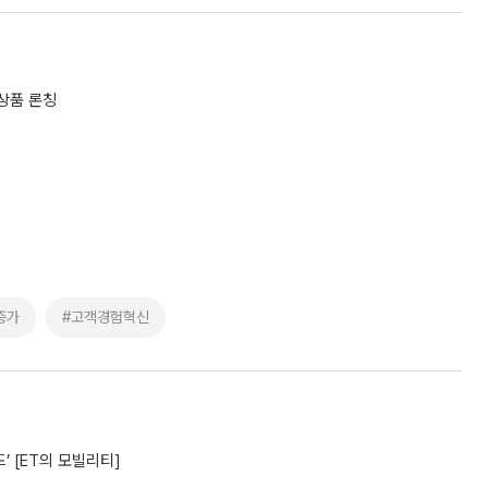
신상품 론칭
증가
#고객경험혁신
’ [ET의 모빌리티]