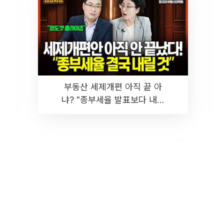
부동산 세제개편 아직 끝 아
냐? "종부세율 발표보다 내릴
것" 장기거주·양도세 전망 I 집
땅지성 I 김인만, 진미윤