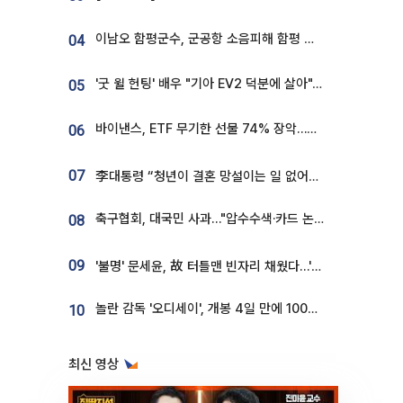
이남오 함평군수, 군공항 소음피해 함평 보상 요구
04
'굿 윌 헌팅' 배우 "기아 EV2 덕분에 살아"…교통사고 후 안전성 극찬
05
바이낸스, ETF 무기한 선물 74% 장악…한국 레버리지 ETF 거래 급증 [e가상자산]
06
07
李대통령 “청년이 결혼 망설이는 일 없어야...제도상 불이익 조사”
축구협회, 대국민 사과…"압수수색·카드 논란 사죄, 강도 높은 쇄신"
08
09
'불명' 문세윤, 故 터틀맨 빈자리 채웠다…'거북이' 눈물의 최종 우승
놀란 감독 '오디세이', 개봉 4일 만에 100만 돌파⋯'왕사남' 보다 빠르다
10
최신 영상