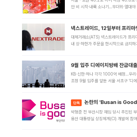
서울ㆍ노원 40.2도 이어 하남 40.8도
안 비 시작·내륙 소나기…무더위·열대야 
에서도 40도를 웃도는 기온이 관측됐다
의 극심한
넥스트레이드, 12일부터 프리마
대체거래소(ATS) 넥스트레이드가 프리
내 상·하한가 주문을 한시적으로 금지하
가 체결 사례와 관련해 설명자료를 내고
9월 입주 디에이치방배 잔금대출
KB·신한·하나 각각 1000억 배정…우
조정 9월 입주를 앞둔 서울 서초구 ‘디
은행과 NH농협은행도 대출 취급을 검토
민은행
논란의 'Busan is Go
단독
박형준 전 부산시장 재임 당시 추진된 부산
용산 대통령실 상징체계(CI) 개발에 참
도시브랜드 사업이 공개 이후 시민 공감