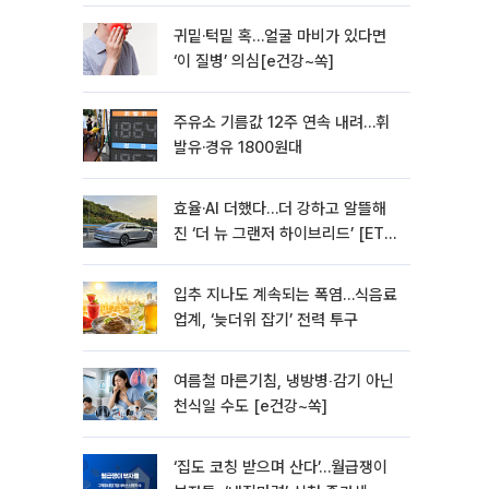
모빌리티]
귀밑·턱밑 혹…얼굴 마비가 있다면
‘이 질병’ 의심[e건강~쏙]
주유소 기름값 12주 연속 내려…휘
발유·경유 1800원대
효율·AI 더했다…더 강하고 알뜰해
진 ‘더 뉴 그랜저 하이브리드’ [ET의
모빌리티]
입추 지나도 계속되는 폭염…식음료
업계, ‘늦더위 잡기’ 전력 투구
여름철 마른기침, 냉방병‧감기 아닌
천식일 수도 [e건강~쏙]
‘집도 코칭 받으며 산다’…월급쟁이