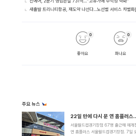
진에어, 2분기 영업손실 731억…“고유가에 수익성 악화”
새출발 트리니티항공, 재도약 나선다…노선별 서비스 차별화
0
0
좋아요
화나요
주요 뉴스
22일 만에 다시 문 연 홈플러스
서울월드컵경기장점 67명 출근해 재개점 
연 홈플러스 서울월드컵경기장점. 7일 