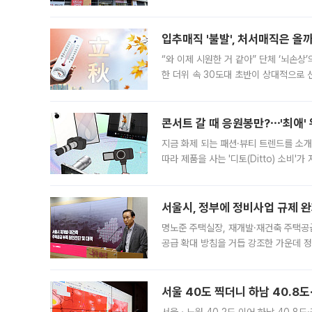
우유, 과일 같은 신선식품이 차근차근 자
입추매직 '불발', 처서매직은 올
“와 이제 시원한 거 같아” 단체 ‘뇌손상
한 더위 속 30도대 초반이 상대적으로
지역에 있었습니다. 7월 말에는 서풍과
콘서트 갈 때 응원봉만?⋯'최애'
지금 화제 되는 패션·뷰티 트렌드를 소개
따라 제품을 사는 '디토(Ditto) 소비
어디일까요? 아이돌 콘서트 시작을 기다
서울시, 정부에 정비사업 규제 완화
명노준 주택실장, 재개발·재건축 주택공
공급 확대 방침을 거듭 강조한 가운데 정
면 반박하고 나섰다. 명노준 서울시 주택
서울 40도 찍더니 하남 40.8도