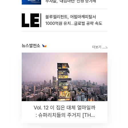
부자들, ‘내집마련’ 신청 증가세
블루엘리펀트, 어펄마캐피탈서
1000억원 유치…글로벌 공략 속도
뉴스발전소
Vol. 12 이 집은 대체 얼마일까
: 슈퍼리치들의 주거지 [THE
RARE]