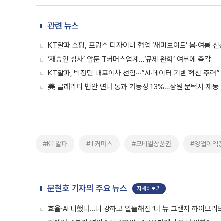
관련 뉴스
KT알파 쇼핑, 프랑스 디자이너 협업 ‘새미보이트’ 봄·여름 
‘재승인 심사’ 앞둔 T커머스업계…‘규제 완화’ 여부에 촉각
KT알파, 박정민 대표이사 선임⋯”AI·데이터 기반 혁신 주력”
美 클래리티 법안 연내 통과 가능성 13%…상원 문턱서 제동
#KT알파
#T커머스
#모바일상품권
#영업이익
문현호 기자의 주요 뉴스
자세히보기
효율·AI 더했다…더 강하고 알뜰해진 ‘더 뉴 그랜저 하이브리드