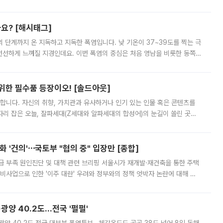
리를 잡기 시작했지만, 매장 곳곳엔 여전히 텅 빈 매대가 먼저 눈에 들어왔
까요? [해시태그]
’의 단계까지 온 지독하고 지독한 폭염입니다. 낮 기온이 37~39도를 찍는 극
 선선하게 느껴질 지경인데요. 이번 폭염의 중심은 처음 영남을 비롯한 동쪽
 북서풍이 산맥을 넘어 영남 쪽으로 내려오면서 뜨겁고 건조해졌는데요.
 위한 필수품 등장이오! [솔드아웃]
합니다. 자신의 취향, 가치관과 유사하거나 인기 있는 인물 혹은 콘텐츠를
'가 자리 잡은 오늘, 잘파세대(Z세대와 알파세대의 합성어)의 눈길이 쏠린 곳은
리는 공연장. 응원봉만큼이나 눈에 띄는 게 있습니다. 공연이 시작되기
 '건의'⋯국토부 "협의 중" 입장만 [종합]
급 부족 원인진단 및 대책 관련 브리핑 서울시가 재개발·재건축을 통한 주택
비사업으로 인한 '이주 대란' 우려와 정부와의 정책 엇박자 논란에 대해 정
실장은 2031년까지 31만 가구 착공 목표에 차질이 없다는 입장이나,
·광양 40.2도…전국 '펄펄'