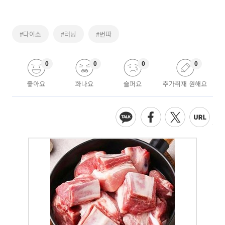
#다이소
#러닝
#번따
0
0
0
0
좋아요
화나요
슬퍼요
추가취재 원해요