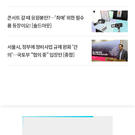
콘서트 갈 때 응원봉만?⋯'최애' 위한 필수
품 등장이오! [솔드아웃]
서울시, 정부에 정비사업 규제 완화 '건
의'⋯국토부 "협의 중" 입장만 [종합]