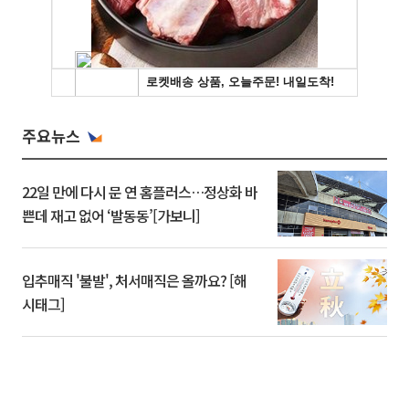
주요뉴스
22일 만에 다시 문 연 홈플러스…정상화 바
쁜데 재고 없어 ‘발동동’[가보니]
입추매직 '불발', 처서매직은 올까요? [해
시태그]