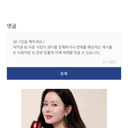
댓글
0 / 300