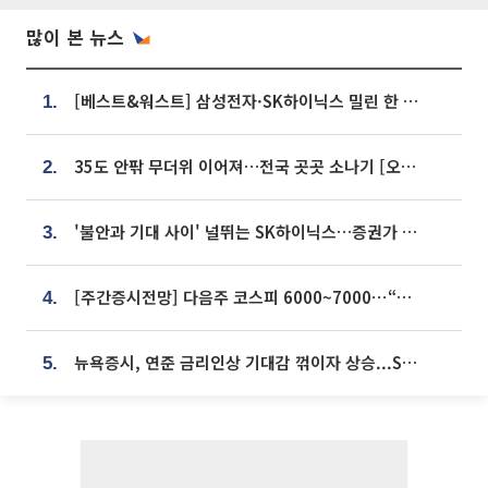
많이 본 뉴스
[베스트&워스트] 삼성전자·SK하이닉스 밀린 한 주…상상인증권은 85% 급등
1.
35도 안팎 무더위 이어져…전국 곳곳 소나기 [오늘 날씨]
2.
'불안과 기대 사이' 널뛰는 SK하이닉스…증권가 "HBM4·LTA 기반 펀터멘털 견고"
3.
[주간증시전망] 다음주 코스피 6000~7000⋯“外人 수급은 정책이 변수”
4.
뉴욕증시, 연준 금리인상 기대감 꺾이자 상승...S&P500 사상 최고치 [종합]
5.