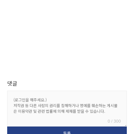
댓글
0 / 300