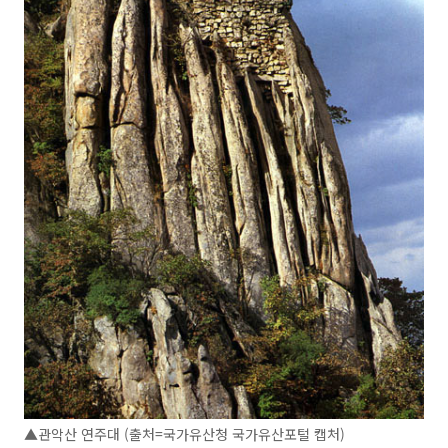
▲관악산 연주대 (출처=국가유산청 국가유산포털 캡처)