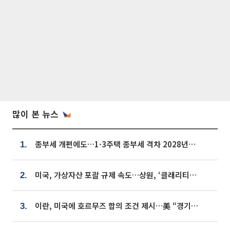
많이 본 뉴스
종부세 개편에도…1·3주택 종부세 격차 2028년부터 확대
1.
미국, 가상자산 포괄 규제 속도…상원, ‘클래리티법’ 9월 절차투표 추진
2.
이란, 미국에 호르무즈 합의 조건 제시…美 “경기 아직 안 끝나” [종합]
3.