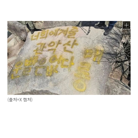
(출처=X 캡처)