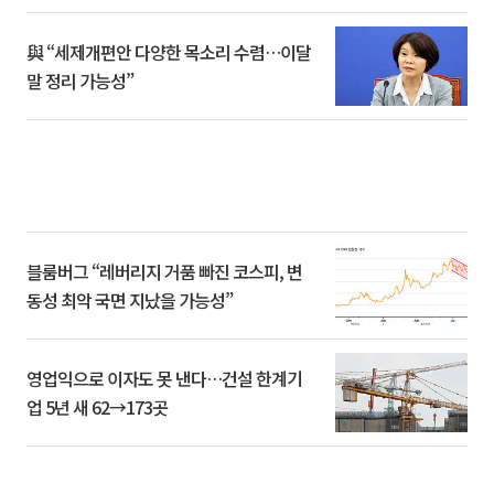
與 “세제개편안 다양한 목소리 수렴…이달
말 정리 가능성”
블룸버그 “레버리지 거품 빠진 코스피, 변
동성 최악 국면 지났을 가능성”
영업익으로 이자도 못 낸다…건설 한계기
업 5년 새 62→173곳