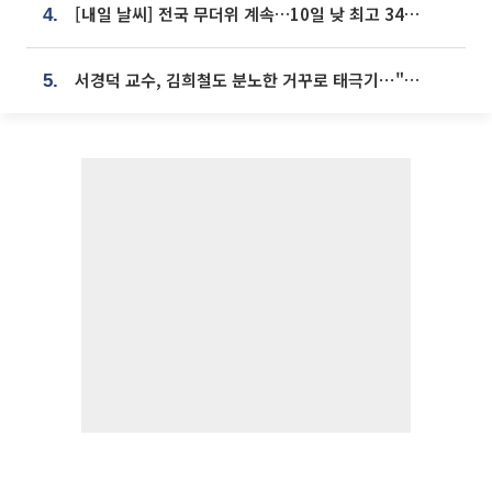
[내일 날씨] 전국 무더위 계속…10일 낮 최고 34도 육박
4.
서경덕 교수, 김희철도 분노한 거꾸로 태극기⋯"엉터리는 아냐, 아쉬울 뿐"
5.