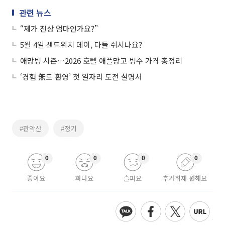
관련 뉴스
“제가 진상 엄마인가요?”
5월 4일 샌드위치 데이, 다들 쉬시나요?
애망빙 시즌…2026 호텔 애플망고 빙수 가격 총정리
‘경험 無도 환영’ 첫 일자리 도전 설명서
#관악산
#정기
0
0
0
0
좋아요
화나요
슬퍼요
추가취재 원해요