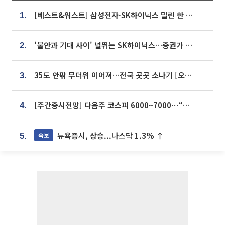
[베스트&워스트] 삼성전자·SK하이닉스 밀린 한 주…상상인증권은 85% 급등
1.
'불안과 기대 사이' 널뛰는 SK하이닉스…증권가 "HBM4·LTA 기반 펀터멘털 견고"
2.
35도 안팎 무더위 이어져…전국 곳곳 소나기 [오늘 날씨]
3.
[주간증시전망] 다음주 코스피 6000~7000⋯“外人 수급은 정책이 변수”
4.
뉴욕증시, 상승...나스닥 1.3% ↑
속보
5.