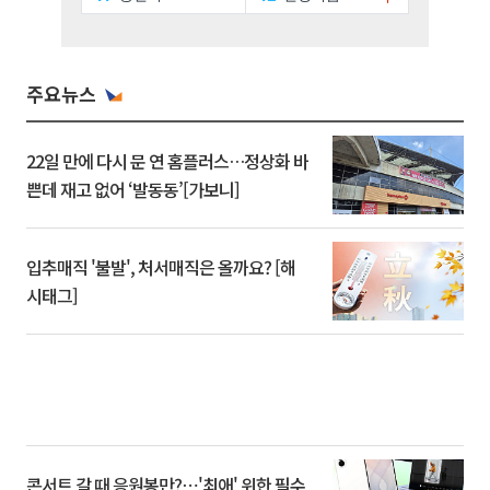
주요뉴스
22일 만에 다시 문 연 홈플러스…정상화 바
쁜데 재고 없어 ‘발동동’[가보니]
입추매직 '불발', 처서매직은 올까요? [해
시태그]
콘서트 갈 때 응원봉만?⋯'최애' 위한 필수