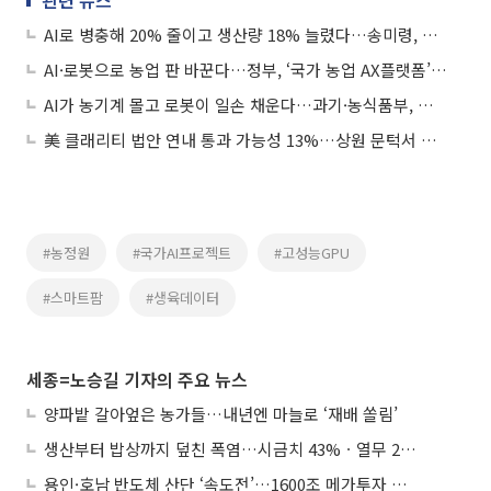
AI로 병충해 20% 줄이고 생산량 18% 늘렸다…송미령, 영월서 ‘농업 AX’ 현장 점검
AI·로봇으로 농업 판 바꾼다…정부, ‘국가 농업 AX플랫폼’ 민간 공모
AI가 농기계 몰고 로봇이 일손 채운다…과기·농식품부, 피지컬 AI 협업 선언
美 클래리티 법안 연내 통과 가능성 13%…상원 문턱서 제동
#농정원
#국가AI프로젝트
#고성능GPU
#스마트팜
#생육데이터
세종=노승길 기자의 주요 뉴스
양파밭 갈아엎은 농가들…내년엔 마늘로 ‘재배 쏠림’
생산부터 밥상까지 덮친 폭염…시금치 43%ㆍ열무 28% 급등
용인·호남 반도체 산단 ‘속도전’…1600조 메가투자 이행 총력