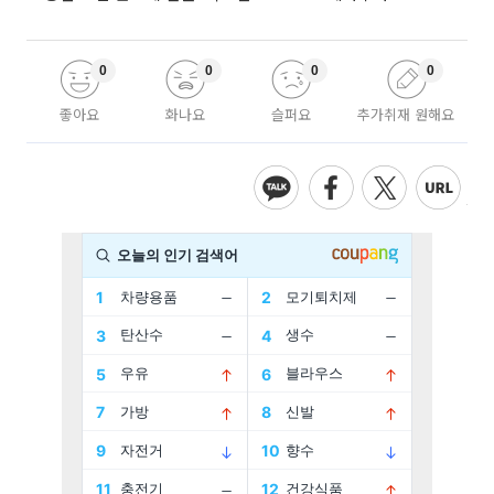
0
0
0
0
좋아요
화나요
슬퍼요
추가취재 원해요