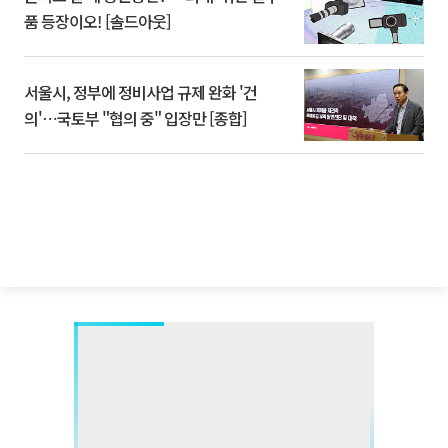
품 등장이오! [솔드아웃]
서울시, 정부에 정비사업 규제 완화 '건
의'⋯국토부 "협의 중" 입장만 [종합]