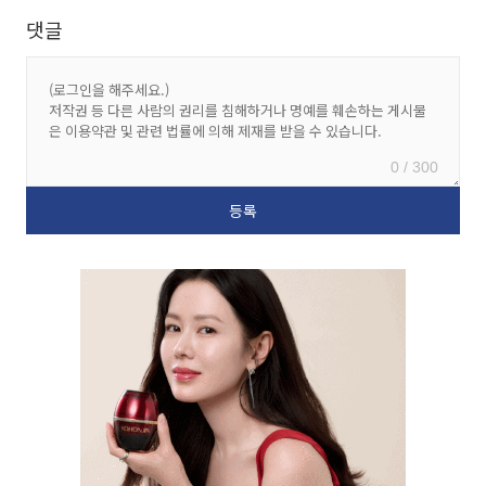
댓글
0 / 300