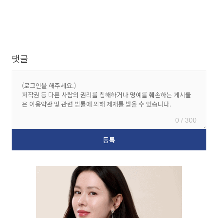
댓글
0 / 300