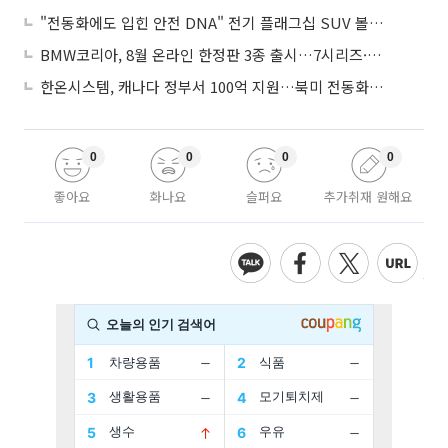
"전동화에도 입힌 안전 DNA" 전기 플래그십 SUV 볼보 'EX90'
BMW코리아, 8월 온라인 한정판 3종 출시…7시리즈·X7·M340i 투어링
한온시스템, 캐나다 정부서 100억 지원…북미 전동화 시장 가속
0
0
0
0
좋아요
화나요
슬퍼요
추가취재 원해요