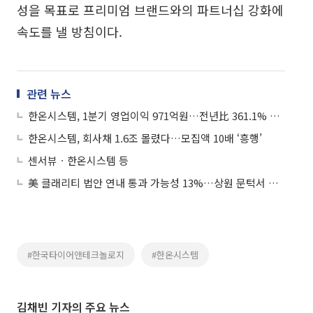
성을 목표로 프리미엄 브랜드와의 파트너십 강화에
속도를 낼 방침이다.
관련 뉴스
한온시스템, 1분기 영업이익 971억원…전년比 361.1% 증가
한온시스템, 회사채 1.6조 몰렸다…모집액 10배 ‘흥행’
센서뷰ㆍ한온시스템 등
美 클래리티 법안 연내 통과 가능성 13%…상원 문턱서 제동
#한국타이어앤테크놀로지
#한온시스템
김채빈 기자의 주요 뉴스