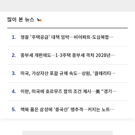
많이 본 뉴스
영끌 '주택공급' 대책 임박⋯비아파트·도심복합까지 총동원
1.
종부세 개편에도…1·3주택 종부세 격차 2028년부터 확대
2.
미국, 가상자산 포괄 규제 속도…상원, ‘클래리티법’ 9월 절차투표 추진
3.
이란, 미국에 호르무즈 합의 조건 제시…美 “경기 아직 안 끝나” [종합]
4.
맥북 품은 삼성에 ‘중국산’ 맹추격⋯커지는 노트북 OLED 시장
5.