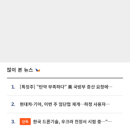
많이 본 뉴스
[특징주] “탄약 부족하다“ 美 국방부 증산 요청에⋯국내 방산주 급등세
1.
현대차·기아, 이번 주 임단협 재개…하청 사용자성 재심도 ‘변수’
2.
한국 드론기술, 우크라 전장서 시험 중…“스타트업 여러 곳 참여”
단독
3.