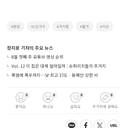
#혼밥
#1인가구
#거지맵
#물가
#식당
정지윤 기자의 주요 뉴스
8월 첫째 주 유튜브 영상 순위
Vol. 12 이 집은 대체 얼마일까 : 슈퍼리치들의 주거지
폭염에 폭우까지⋯낮 최고 37도ㆍ동해안 강한 비
0
0
0
0
좋아요
화나요
슬퍼요
추가취재 원해요