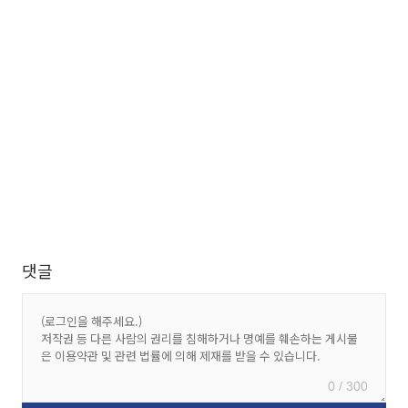
댓글
0 / 300