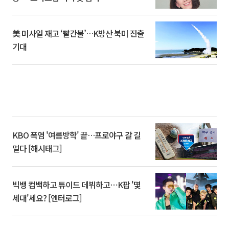
美 미사일 재고 ‘빨간불’…K방산 북미 진출
기대
KBO 폭염 '여름방학' 끝…프로야구 갈 길
멀다 [해시태그]
빅뱅 컴백하고 튜이드 데뷔하고⋯K팝 '몇
세대'세요? [엔터로그]