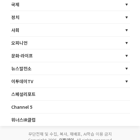
국제
정치
사회
오피니언
문화·라이프
뉴스발전소
이투데이TV
스페셜리포트
Channel 5
위너스IR클럽
무단전재 및 수집, 복사, 재배포, AI학습 이용 금지
Copyright 2006.
이투데이
. All rights reserved