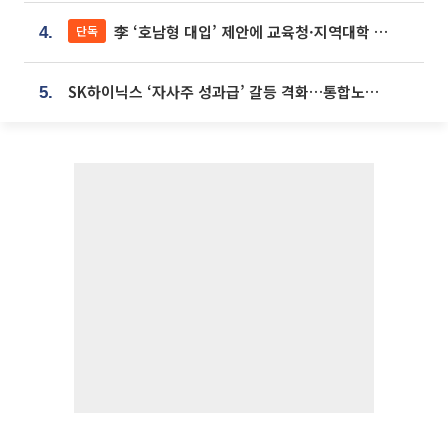
李 ‘호남형 대입’ 제안에 교육청·지역대학 서·논술형 입시 연계 '착수'
단독
4.
SK하이닉스 ‘자사주 성과급’ 갈등 격화…통합노조 출범 움직임
5.