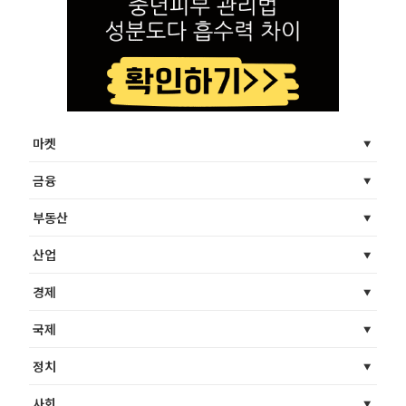
마켓
금융
부동산
산업
경제
국제
정치
사회