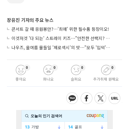
장유진 기자의 주요 뉴스
콘서트 갈 때 응원봉만?⋯'최애' 위한 필수품 등장이오!
이것저것 '다 되는' 스트레이 키즈⋯"안전한 선택지? 도전이 재밌죠"
나우즈, 올여름 물들일 '제로섹시'의 맛⋯"모두 '입덕'시킬 것"
0
0
0
0
좋아요
화나요
슬퍼요
추가취재 원해요