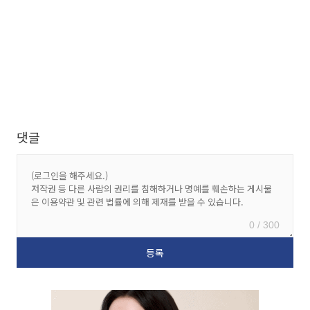
댓글
0 / 300