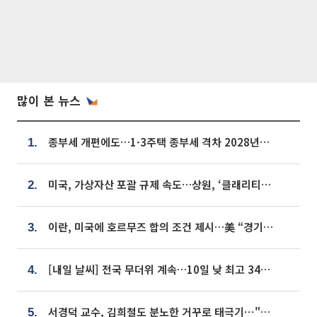
많이 본 뉴스
종부세 개편에도…1·3주택 종부세 격차 2028년부터 확대
1.
미국, 가상자산 포괄 규제 속도…상원, ‘클래리티법’ 9월 절차투표 추진
2.
이란, 미국에 호르무즈 합의 조건 제시…美 “경기 아직 안 끝나” [종합]
3.
[내일 날씨] 전국 무더위 계속…10일 낮 최고 34도 육박
4.
서경덕 교수, 김희철도 분노한 거꾸로 태극기⋯"엉터리는 아냐, 아쉬울 뿐"
5.