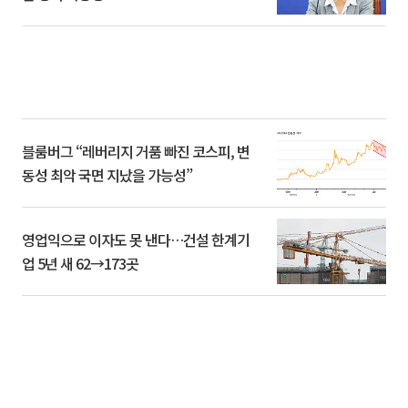
블룸버그 “레버리지 거품 빠진 코스피, 변
동성 최악 국면 지났을 가능성”
영업익으로 이자도 못 낸다…건설 한계기
업 5년 새 62→173곳