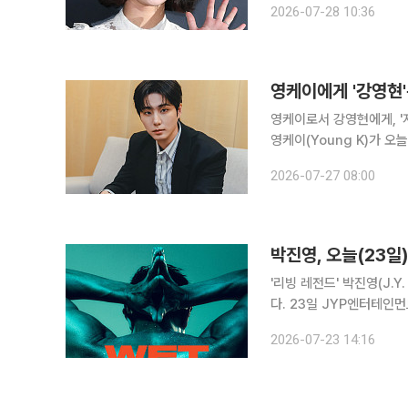
2026-07-28 10:36
는 팬들과 소통하기 전까지
영케이에게 '강영현'
영케이로서 강영현에게, '지금까지 
영케이(Young K)가 오
티스트로 돌아온다. 2023년 
2026-07-27 08:00
만의 솔로 작업물이
박진영, 오늘(23일
'리빙 레전드' 박진영(J.Y
다. 23일 JYP엔터테인먼트에 따르면 박진영은 이날 오후 6시 새 싱글 '웻'을 발매한다. 지난해 11
월 많은 이에게 공감과 위로를
2026-07-23 14:16
8개월 만에 발표하는 신곡