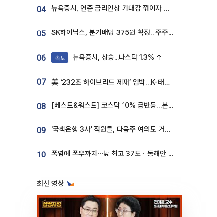
뉴욕증시, 연준 금리인상 기대감 꺾이자 상승...S&P500 사상 최고치 [종합]
04
SK하이닉스, 분기배당 375원 확정…주주환원책 9월로 앞당겨 발표
05
뉴욕증시, 상승...나스닥 1.3% ↑
06
속보
07
美 ‘232조 하이브리드 제재’ 임박…K-태양광, 불확실성 털고 날개 다나
[베스트&워스트] 코스닥 10% 급반등…본느, 최대주주 변경 기대에 270% 폭등
08
'국책은행 3사' 직원들, 다음주 여의도 거리 나서는 까닭은
09
폭염에 폭우까지⋯낮 최고 37도ㆍ동해안 강한 비 [날씨]
10
최신 영상