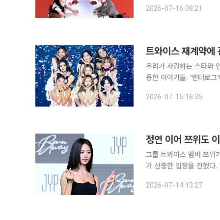
한다. 9일은 오프라인 공연
2026-07-16 08:21
계를 동시 진행한
트와이스 재계약에 
우리가 사랑하는 스타와 인
용한 이야기들. '엔터로그'에서 만나보세요. 그룹 트와이스(T
습니다. 수많은 히트곡과 괄목할 기록을 쌓으며 K팝 대표 걸그룹으로 자리매김한 트와이스. 어느덧
2026-07-15 16:35
데뷔 12년 차를 맞았습니
정연 이어 쯔위도 이
그룹 트와이스 멤버 쯔위가
가 신중한 입장을 전했다. 14일 JYP엔터는 본지에 "트와이스는 재계약 논의 기간"이라며 "사안이
확정되는 대로 안내드리고자 한다"고 밝혔다. 이날 뉴스1
2026-07-14 13:27
난다고 보도했다. 이에 따