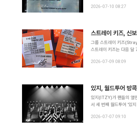
지를 게재돼 분위기를 달궜다. 6일 프롤로그 이미지, 7일 콘셉트 필름을 시작으로 본
2026-07-10 08:27
징에 돌입한 영케이는 9일
스트레이 키즈, 신
그룹 스트레이 키즈(Stra
스트레이 키즈는 다음 달 7일
SNS 채널에 앨범 트레일
2026-07-09 08:09
티징 일정
있지, 월드투어 방
있지(ITZY)가 팬들의 열띤 응원 속 
서 세 번째 월드투어 '있지 
VISION ])' 일환 공연을
2026-07-07 09:10
(ITZY 2ND WO