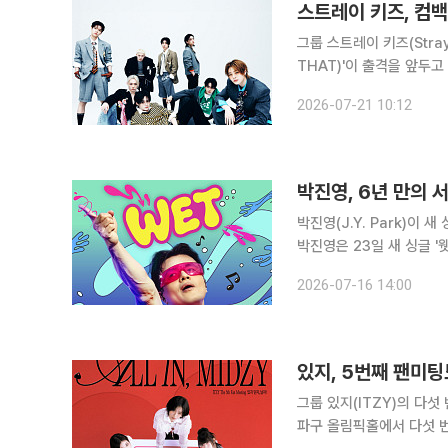
스트레이 키즈, 컴백
그룹 스트레이 키즈(Stray
THAT)'이 출격을 앞두고 열기를 끌어올렸다. 스트레이 
'디스 앤드 댓'과 동명의 타이틀곡을 발매하고 
2026-07-21 10:12
록곡 일부를 미리 엿볼 수
박진영, 6년 만의 
박진영(J.Y. Park)이 새 싱글을 발매하며
박진영은 23일 새 싱글 '웻(WET)'을 발매한다. '웻'
선미)(When We Disc
2026-07-16 14:00
진영 표 히트곡 탄생
있지, 5번째 팬미팅
그룹 있지(ITZY)의 다섯 번째 공식 팬미
파구 올림픽홀에서 다섯 번째 