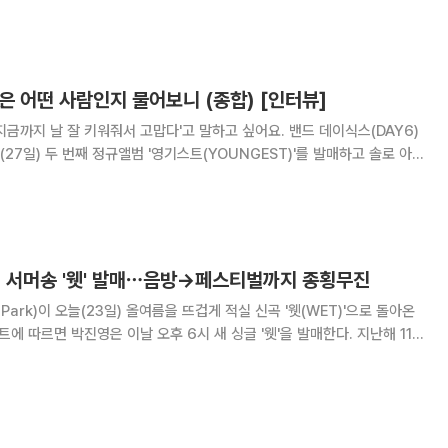
 많은 고민을 했다고 털어놨다. 이어
은 어떤 사람인지 물어보니 (종합) [인터뷰]
날 잘 키워줘서 고맙다'고 말하고 싶어요. 밴드 데이식스(DAY6)
늘(27일) 두 번째 정규앨범 '영기스트(YOUNGEST)'를 발매하고 솔로 아
9월 첫 정규 '레터스 위드 노트(Letters with notes)' 이후 약 3년
다. 발매
) 서머송 '웻' 발매⋯음방→페스티벌까지 종횡무진
. Park)이 오늘(23일) 올여름을 뜨겁게 적실 신곡 '웻(WET)'으로 돌아온
 전했던 '해피 아워(Happy Hour) (퇴근길) (With 권진아)' 이후 약