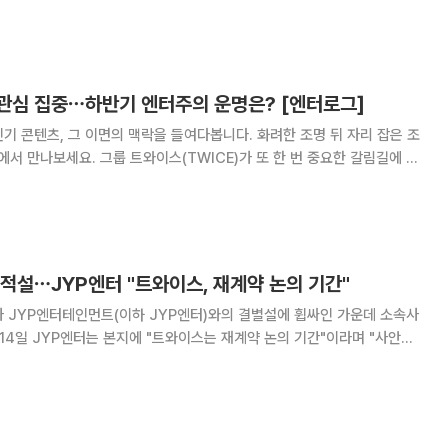
과 함께 비욘드 라이브(Beyond LIVE) 플랫폼을 통한 온라인 유료 생중
다. 해당 공연
관심 집중⋯하반기 엔터주의 운명은? [엔터로그]
기 콘텐츠, 그 이면의 맥락을 들여다봅니다. 화려한 조명 뒤 자리 잡은 조
WICE)가 또 한 번 중요한 갈림길에 섰
다. 함께한 시간이 길어진 만
적설⋯JYP엔터 "트와이스, 재계약 논의 기간"
 JYP엔터테인먼트(이하 JYP엔터)와의 결별설에 휩싸인 가운데 소속사
은 쯔위가 11년간 동행해온 JYP엔터를 떠
르면 쯔위는 JYP엔터와 재계약을