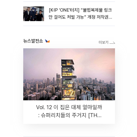
[K·IP ‘ONE’터치] “불법복제물 링크
만 걸어도 처벌 가능” 개정 저작권
법 어떻게 바뀌었나
뉴스발전소
Vol. 12 이 집은 대체 얼마일까
: 슈퍼리치들의 주거지 [THE
RARE]