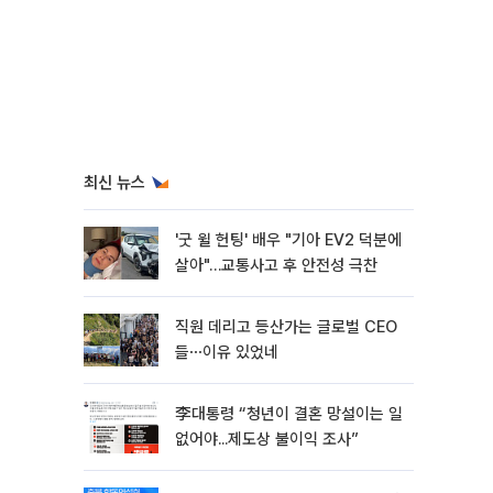
최신 뉴스
'굿 윌 헌팅' 배우 "기아 EV2 덕분에
살아"…교통사고 후 안전성 극찬
직원 데리고 등산가는 글로벌 CEO
들⋯이유 있었네
李대통령 “청년이 결혼 망설이는 일
없어야...제도상 불이익 조사”