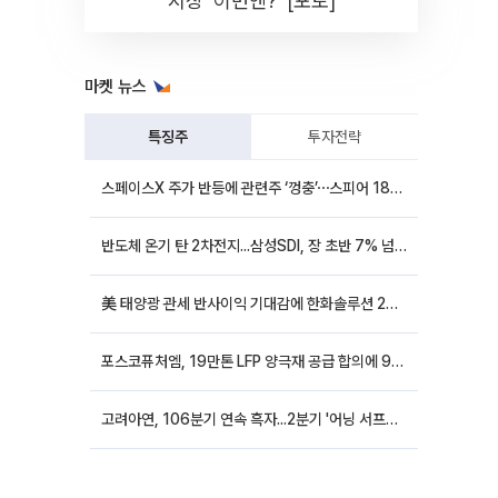
시장 '이번엔?' [포토]
마켓 뉴스
특징주
투자전략
스페이스X 주가 반등에 관련주 ‘껑충’⋯스피어 18%ㆍ에이치브이엠 12%↑
반도체 온기 탄 2차전지...삼성SDI, 장 초반 7% 넘게 껑충
美 태양광 관세 반사이익 기대감에 한화솔루션 20%대·OCI홀딩스 14%대 급등
포스코퓨처엠, 19만톤 LFP 양극재 공급 합의에 9%대 강세
고려아연, 106분기 연속 흑자...2분기 '어닝 서프라이즈'에 장 초반 12%대 강세