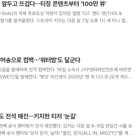
 앞두고 뜨겁다⋯티징 콘텐츠부터 '100만 뷰'
 Kids)의 자체 프로듀싱 역량이 집약된 앨범 '디스 앤드 댓(THIS &
키즈는 다음 달 7일 오후 1시 새 미니 앨범
컴백한다. 이에 앞서 17일 오후 공식 SNS 채널에 수
 있는 '언베일
서머송으로 컴백⋯'워터밤'도 달군다
 전격 컴백한다. 16일 소속사 JYP엔터테인먼트에 따르면
은 박진영이 2020년 '웬 위 디스코 (듀엣 위드
o (Duet with 선미))' 이후 약 6년 만에 선보이는 서머송으로 또 하나의 박
도 전석 매진⋯키치한 티저 '눈길'
팅이 전석 매진됐다. 있지는 다음 달 8~9일 양일간 서울 송
공식 팬미팅 '있지 믿지, 날자! "올인, 믿지(ALL IN, MIDZY)"'를 개최