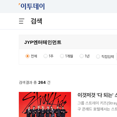
검색
전체
1주
1개월
1년
직접입력
검색결과 총
264
건
이것저것 '다 되는'
그룹 스트레이 키즈(Stray Ki
구 콘래드 호텔에서는 스트레
THAT) 기념 기자간담회가