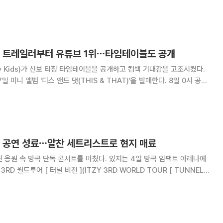
격적인 컴백 티
 스케줄러에 이어 10일 트
보 트레일러부터 유튜브 1위⋯타임테이블도 공개
y Kids)가 신보 티징 타임테이블을 공개하고 컴백 기대감을 고조시켰다.
 미니 앨범 '디스 앤드 댓(THIS & THAT)'을 발매한다. 8일 0시 공식
러 영상을 오픈한 데 이어 오후에는 타임테이블 영상을 선보이고 다채로운
을 알렸다. 영상은 트레일러에도
콕 공연 성료⋯알찬 세트리스트로 현지 매료
방콕 단독 콘서트를 마쳤다. 있지는 4일 방콕 임팩트 아레나에
3RD 월드투어 [ 터널 비전 ](ITZY 3RD WORLD TOUR [ TUNNEL
 개최했다. 2024년 3월 두 번째 월드투어 '있지 2ND 월드투어 [ 본 투 비 ]