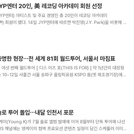
P엔터 20인, 美 레코딩 아카데미 회원 선정
YP엔터) 아티스트 및 주요 경영진 총 20인이 레코딩 아카데미
따르면 박진영(J.Y. Park)을 비롯해 트
사나, 지효, 미나, 다현, 채영, 쯔위)와 스트레이 키즈(방찬, 리노, 창빈, 현
이엔)까지
증명한 현장⋯전 세계 81회 월드투어, 서울서 마침표
여섯 번째 월드투어 [ 디스 이즈 포(THIS IS FOR) ] 약 1년간의 대장정
의 대미를 장식하는 피날레 공연을 개최했다. 이들은 지난해 7월 인천 인스파
아시아, 오세아니
솔로 투어 돌입⋯내달 인천서 포문
케이(Young K)가 7월 솔로 앨범 발매에 이어 8월부터 단독 투어에 나선