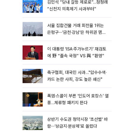
김민석 “당내 갈등 제로로”…정청래
“신천지 의혹제기 사과부터”
서울 집합건물 거래 회전율 1위는
은평구⋯'금천·강남'은 하위권 맴돌
아
이 대통령 ‘ISA·주가누르기’ 재검토
에 野 “졸속 국정” VS 與 “환영”
축구협회, 대국민 사과…"압수수색·
카드 논란 사죄, 강도 높은 쇄신"
폭염·스콜이 부른 ‘인도어 호캉스’ 열
풍…체류형 패키지 뜬다
상반기 수도권 청약시장 '초선별' 바
람⋯'상급지·분상제'로 쏠렸다