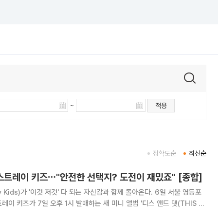
~
적용
정확도순
최신순
 스트레이 키즈⋯"안전한 선택지? 도전이 재밌죠" [종합]
ds)가 '이것 저것' 다 되는 자신감과 함께 돌아온다. 6일 서울 영등포
이 키즈가 7일 오후 1시 발매하는 새 미니 앨범 '디스 앤드 댓(THIS &
 열렸다. 이날 행사에는 스트레이 키즈 멤버 방찬, 리노, 창빈, 현진, 한,