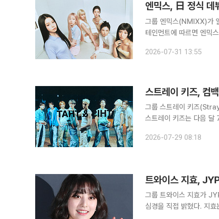
엔믹스, 日 정식 데
그룹 엔믹스(NMIXX)가 일본 베
테인먼트에 따르면 엔믹스는 
해당 음반에는 국내 음원 
2026-07-31 13:55
Valentine)'을 비롯해
스트레이 키즈, 컴백
그룹 스트레이 키즈(Stra
스트레이 키즈는 다음 달 7일
한다. 데뷔 이래 꾸준히 
2026-07-29 08:18
뚜렷한 음악색을 리스너에
트와이스 지효, JY
그룹 트와이스 지효가 J
심경을 직접 밝혔다. 지효는 28일 팬 소통 플랫폼 버블을 통해 “일상 대화를 원스들과 나눌 수도 있
지만 아무렇지 않게 대화를