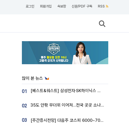
로그인
회원가입
속보창
신문/PDF 구독
RSS
많이 본 뉴스
[베스트&워스트] 삼성전자·SK하이닉스 밀린 한 주…상상인증권은 85% 급등
01
35도 안팎 무더위 이어져…전국 곳곳 소나기 [오늘 날씨]
02
03
[주간증시전망] 다음주 코스피 6000~7000⋯“外人 수급은 정책이 변수”