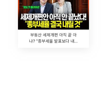
부동산 세제개편 아직 끝 아
냐? "종부세율 발표보다 내릴
것" 장기거주·양도세 전망 I 집
땅지성 I 김인만, 진미윤