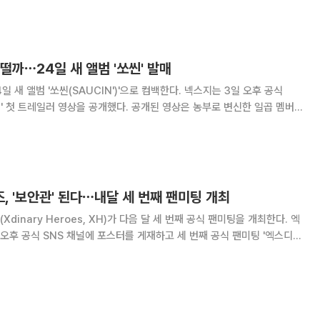
참석해 신
떨까⋯24일 새 앨범 '쏘씬' 발매
범 '쏘씬(SAUCIN')'으로 컴백한다. 넥스지는 3일 오후 공식
영상을 공개했다. 공개된 영상은 농부로 변신한 일곱 멤버
다. 비닐하우스에서 토마토, 레몬, 키위 등 작물을 정성껏 가꾸던 이들은
 터트린다. 신선한 재
 '보안관' 된다⋯내달 세 번째 팬미팅 개최
inary Heroes, XH)가 다음 달 세 번째 공식 팬미팅을 개최한다. 엑
오후 공식 SNS 채널에 포스터를 게재하고 세 번째 공식 팬미팅 '엑스디너
 엑스-타운'(Xdinary Heroes 3RD FANMEETING 'THE X-
했다.