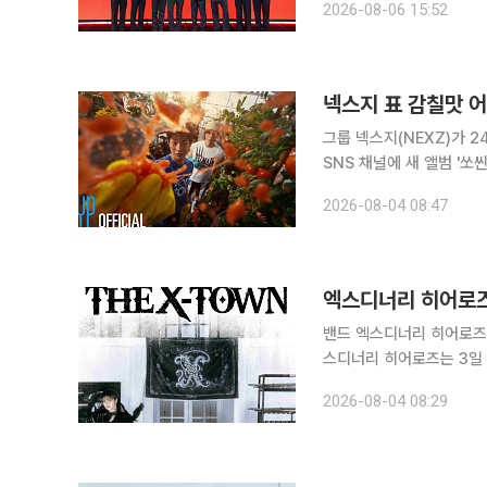
2026-08-06 15:52
필릭스, 승민, 아이엔이 
넥스지 표 감칠맛 어
그룹 넥스지(NEXZ)가 24일 새 앨
SNS 채널에 새 앨범 '쏘씬' 첫 트레일러 
의 평온한 순간으로 시작된
2026-08-04 08:47
수확물을 한 손에 꽉 쥐고
엑스디너리 히어로즈,
밴드 엑스디너리 히어로즈(Xd
스디너리 히어로즈는 3일 
리 히어로즈 3RD 팬미팅 '더
2026-08-04 08:29
TOWN')' 개최 소식을 전