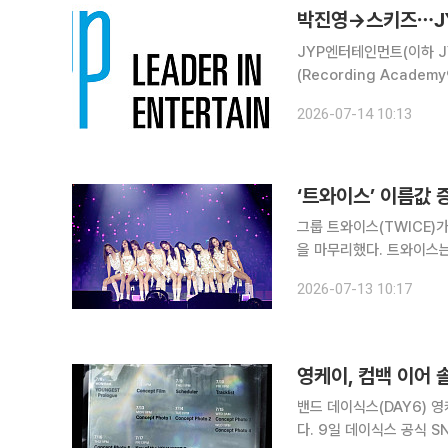
박진영→스키즈⋯JY
JYP엔터테인먼트(이하 J
(Recording Academy®) 회원이 됐다. 14일 JYP엔터에 
와이스(나연, 정연, 모모, 
2026-07-14 10:13
진, 한, 필릭스, 승민, 아
‘트와이스’ 이름값 
그룹 트와이스(TWICE)가 
을 마무리했다. 트와이스는 10~12일 사흘간 서울 송파구 올림픽공원 KSPO 돔(옛 체조경기장)에서
[ 디스 이즈 포 ] 투어
2026-07-13 10:17
이어 아레나에서 출발해 
영케이, 컴백 이어 
밴드 데이식스(DAY6) 영
다. 9일 데이식스 공식 SNS 채널에는 영케이의 컴백 프로모션 콘텐츠 일정이 담긴 스케줄러 이미