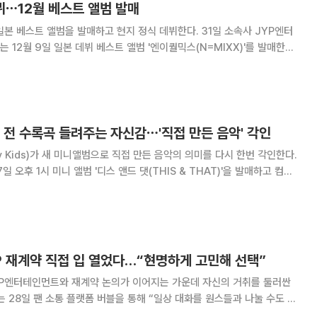
뷔⋯12월 베스트 앨범 발매
스트 앨범을 발매하고 현지 정식 데뷔한다. 31일 소속사 JYP엔터
12월 9일 일본 데뷔 베스트 앨범 '엔이퀄믹스(N=MIXX)'를 발매한다.
차트를 휩쓸며 음악 팬들에게 사랑받은 '블루 밸런타인(Blue
 기존 발매곡의 일본어 버전 등을
 전 수록곡 들려주는 자신감⋯'직접 만든 음악' 각인
y Kids)가 새 미니앨범으로 직접 만든 음악의 의미를 다시 한번 각인한다.
 오후 1시 미니 앨범 '디스 앤드 댓(THIS & THAT)'을 발매하고 컴백
그룹 내 프로듀싱 팀 쓰리라차(3RACHA)를 중심으로 음악을 직접 만들며
게 각인시켜온 이
P 재계약 직접 입 열었다…“현명하게 고민해 선택”
YP엔터테인먼트와 재계약 논의가 이어지는 가운데 자신의 거취를 둘러싼
 이어가는 게 아직은 마음이 무겁다”며 팬들에게 현재 심경을 전했다. 그