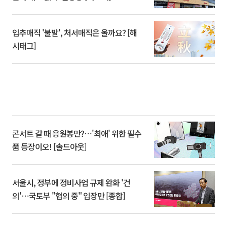
입추매직 '불발', 처서매직은 올까요? [해
시태그]
콘서트 갈 때 응원봉만?⋯'최애' 위한 필수
품 등장이오! [솔드아웃]
서울시, 정부에 정비사업 규제 완화 '건
의'⋯국토부 "협의 중" 입장만 [종합]