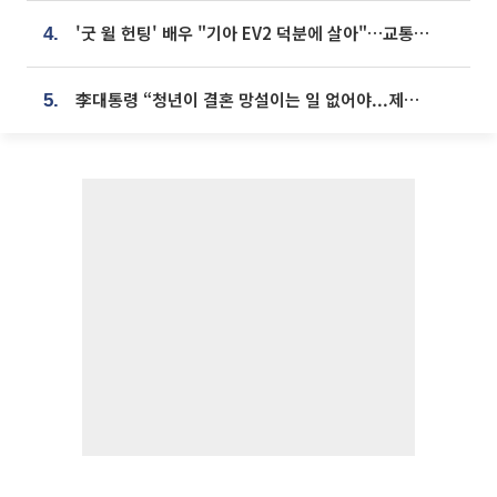
'굿 윌 헌팅' 배우 "기아 EV2 덕분에 살아"…교통사고 후 안전성 극찬
4.
李대통령 “청년이 결혼 망설이는 일 없어야...제도상 불이익 조사”
5.