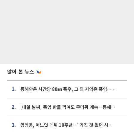
많이 본 뉴스
동해안은 시간당 80㎜ 폭우, 그 외 지역은 폭염…‘극과 극 날씨’
1.
[내일 날씨] 폭염 한풀 꺾여도 무더위 계속⋯동해안 이틀 연속 비
2.
임영웅, 어느덧 데뷔 10주년⋯"가진 것 없던 시절, 내 앞엔 20명의 팬뿐"
3.