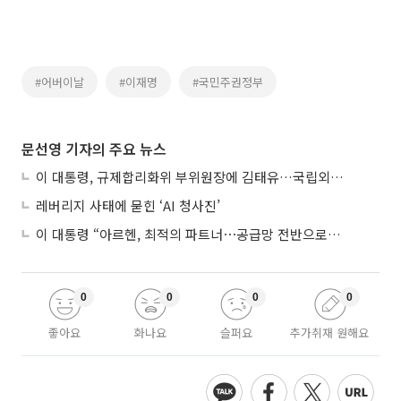
#어버이날
#이재명
#국민주권정부
문선영 기자의 주요 뉴스
이 대통령, 규제합리화위 부위원장에 김태유…국립외교원장 김흥규
레버리지 사태에 묻힌 ‘AI 청사진’
이 대통령 “아르헨, 최적의 파트너⋯공급망 전반으로 확대”
0
0
0
0
좋아요
화나요
슬퍼요
추가취재 원해요