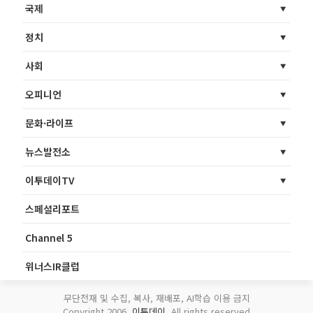
국제
정치
사회
오피니언
문화·라이프
뉴스발전소
이투데이TV
스페셜리포트
Channel 5
위너스IR클럽
무단전재 및 수집, 복사, 재배포, AI학습 이용 금지
Copyright 2006.
이투데이
. All rights reserved