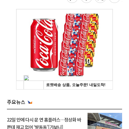
주요뉴스
22일 만에 다시 문 연 홈플러스…정상화 바
쁜데 재고 없어 ‘발동동’[가보니]