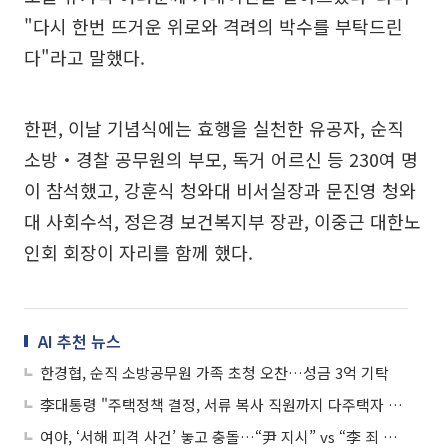
"다시 한번 뜨거운 위로와 격려의 박수를 부탁드린
다"라고 말했다.
한편, 이날 기념식에는 효행을 실천한 유공자, 순직
소방‧경찰 공무원의 부모, 독거 어르신 등 230여 명
이 참석했고, 강훈식 청와대 비서실장과 문진영 청와
대 사회수석, 정은경 보건복지부 장관, 이중근 대한노
인회 회장이 자리를 함께 했다.
AI 추천 뉴스
한경협, 순직 소방공무원 가족 초청 오찬…성금 3억 기탁
李대통령 "주택정책 결정, 서류 복사 직원까지 다주택자 배제하라"
여야, ‘서해 피격 사건’ 놓고 충돌…“尹 지시” vs “李 죄 지우기”