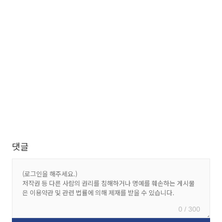
댓글
0 / 300