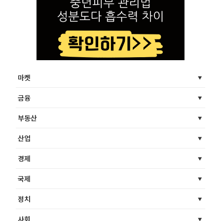
마켓
금융
부동산
산업
경제
국제
정치
사회