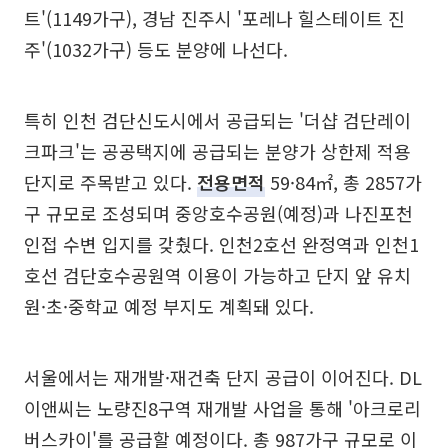
트'(1149가구), 경남 진주시 '포레나 힐스테이트 진
주'(1032가구) 등도 분양에 나선다.
특히 인천 검단신도시에서 공급되는 '더샵 검단레이
크파크'는 공공택지에 공급되는 분양가 상한제 적용
단지로 주목받고 있다.
전용면적
59·84㎡, 총 2857가
구 규모로 조성되며 중앙호수공원(예정)과 나진포천
인접 수변 입지를 갖췄다. 인천2호선 완정역과 인천1
호선 검단호수공원역 이용이 가능하고 단지 앞 유치
원·초·중학교 예정 부지도 계획돼 있다.
서울에서는 재개발·재건축 단지 공급이 이어진다. DL
이앤씨는 노량진8구역 재개발 사업을 통해 '아크로리
버스카이'를 공급할 예정이다. 총 987가구 규모로 이