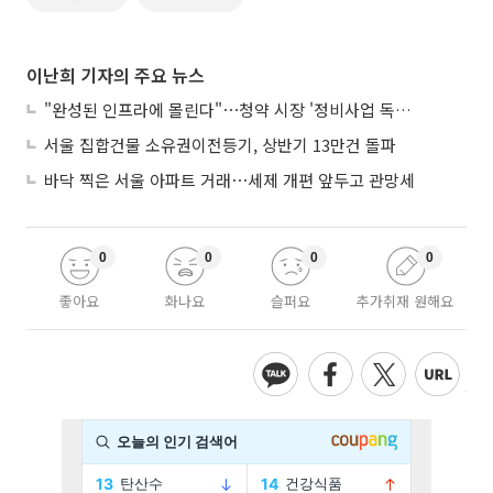
이난희 기자의 주요 뉴스
"완성된 인프라에 몰린다"⋯청약 시장 '정비사업 독주' 42배 격차
서울 집합건물 소유권이전등기, 상반기 13만건 돌파
바닥 찍은 서울 아파트 거래⋯세제 개편 앞두고 관망세
0
0
0
0
좋아요
화나요
슬퍼요
추가취재 원해요