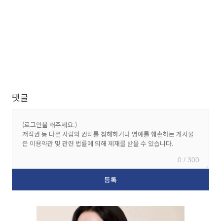
댓글
0 / 300