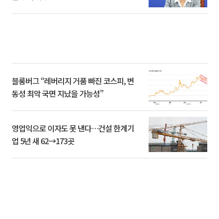
블룸버그 “레버리지 거품 빠진 코스피, 변
동성 최악 국면 지났을 가능성”
영업익으로 이자도 못 낸다…건설 한계기
업 5년 새 62→173곳