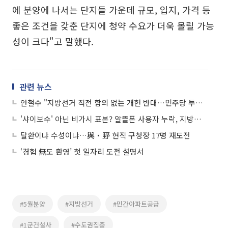
에 분양에 나서는 단지들 가운데 규모, 입지, 가격 등
좋은 조건을 갖춘 단지에 청약 수요가 더욱 몰릴 가능
성이 크다"고 말했다.
관련 뉴스
안철수 "지방선거 직전 합의 없는 개헌 반대…민주당 투표율용"
'샤이보수' 아닌 비가시 표본? 알뜰폰 사용자 누락, 지방선거 여론조사 구조적 문제
탈환이냐 수성이냐…與‧野 현직 구청장 17명 재도전
‘경험 無도 환영’ 첫 일자리 도전 설명서
#5월분양
#지방선거
#민간아파트공급
#1군건설사
#수도권집중