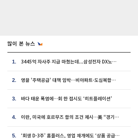
많이 본 뉴스
3445억 자사주 지급 마쳤는데...삼성전자 DX노조, 뒤늦은 '떼쓰기 집회'
1.
영끌 '주택공급' 대책 임박⋯비아파트·도심복합까지 총동원
2.
바다 태운 폭염에…회 한 접시도 ‘히트플레이션’
3.
이란, 미국에 호르무즈 합의 조건 제시…美 “경기 아직 안 끝나” [종합]
4.
‘회생 D-3주’ 홈플러스, 영업 재개에도 ‘상품 공급망’ 복구가 생존 관건
5.