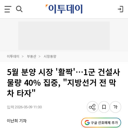
이투데이
부동산
시장동향
5월 분양 시장 '활짝'⋯1군 건설사
물량 40% 집중, "지방선거 전 막
차 타자"
입력 2026-05-09 11:00
이난희 기자
구글 선호매체 추가