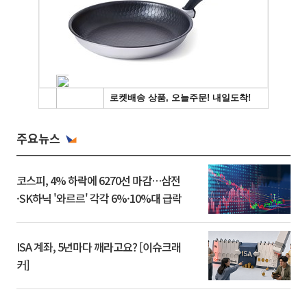
주요뉴스
코스피, 4% 하락에 6270선 마감…삼전
·SK하닉 '와르르' 각각 6%·10%대 급락
ISA 계좌, 5년마다 깨라고요? [이슈크래
커]