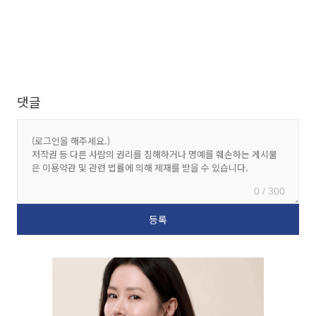
댓글
0 / 300