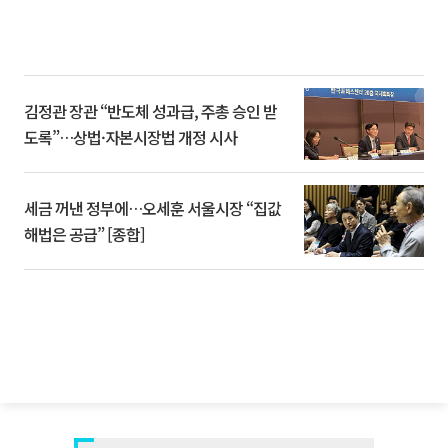
김정관 장관 “반도체 성과급, 주총 승인 받
도록”…상법·자본시장법 개정 시사
세금 꺼낸 정부에…오세훈 서울시장 “집값
해법은 공급” [종합]