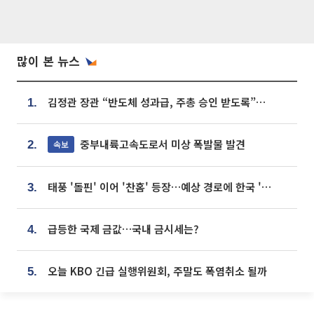
많이 본 뉴스
김정관 장관 “반도체 성과급, 주총 승인 받도록”…상법·자본시장법 개정 시사
1.
중부내륙고속도로서 미상 폭발물 발견
속보
2.
태풍 '돌핀' 이어 '찬홈' 등장…예상 경로에 한국 '한숨'
3.
급등한 국제 금값…국내 금시세는?
4.
오늘 KBO 긴급 실행위원회, 주말도 폭염취소 될까
5.