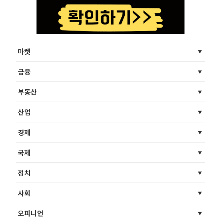
마켓
금융
부동산
산업
경제
국제
정치
사회
오피니언