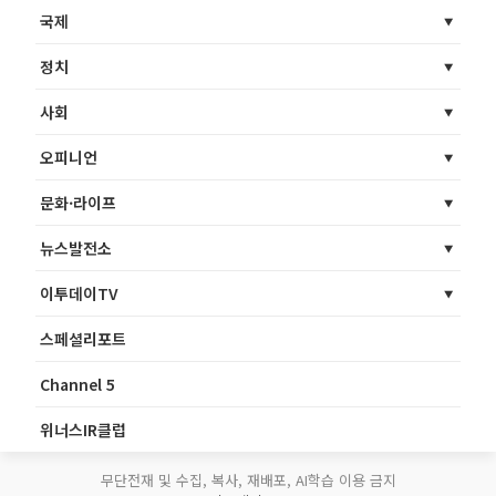
국제
정치
사회
오피니언
문화·라이프
뉴스발전소
이투데이TV
스페셜리포트
Channel 5
위너스IR클럽
무단전재 및 수집, 복사, 재배포, AI학습 이용 금지