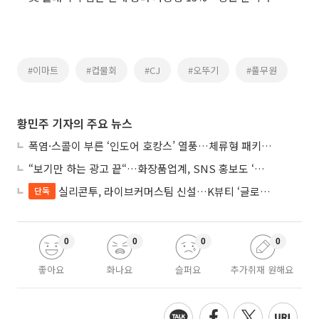
#이마트
#컵물회
#CJ
#오뚜기
#풀무원
황민주 기자의 주요 뉴스
폭염·스콜이 부른 ‘인도어 호캉스’ 열풍…체류형 패키지 뜬다
“보기만 하는 광고 끝“…화장품업계, SNS 홍보도 ‘참여형 콘텐츠’로 변모
실리콘투, 라이브커머스팀 신설…K뷰티 ‘글로벌 판매망’ 확대
단독
0
0
0
0
좋아요
화나요
슬퍼요
추가취재 원해요