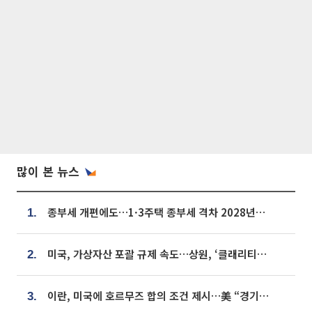
많이 본 뉴스
종부세 개편에도…1·3주택 종부세 격차 2028년부터 확대
1.
미국, 가상자산 포괄 규제 속도…상원, ‘클래리티법’ 9월 절차투표 추진
2.
이란, 미국에 호르무즈 합의 조건 제시…美 “경기 아직 안 끝나” [종합]
3.