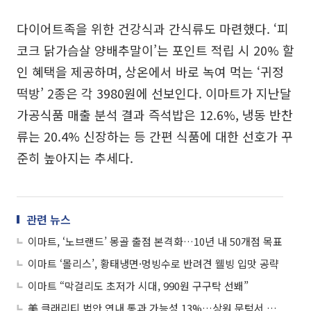
다이어트족을 위한 건강식과 간식류도 마련했다. ‘피
코크 닭가슴살 양배추말이’는 포인트 적립 시 20% 할
인 혜택을 제공하며, 상온에서 바로 녹여 먹는 ‘귀정
떡방’ 2종은 각 3980원에 선보인다. 이마트가 지난달
가공식품 매출 분석 결과 즉석밥은 12.6%, 냉동 반찬
류는 20.4% 신장하는 등 간편 식품에 대한 선호가 꾸
준히 높아지는 추세다.
관련 뉴스
이마트, ‘노브랜드’ 몽골 출점 본격화…10년 내 50개점 목표
이마트 ‘몰리스’, 황태냉면·멍빙수로 반려견 웰빙 입맛 공략
이마트 “막걸리도 초저가 시대, 990원 구구탁 선봬”
美 클래리티 법안 연내 통과 가능성 13%…상원 문턱서 제동