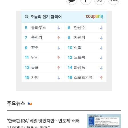
주요뉴스
‘한국판 IRA’ 베일 벗었지만…반도체·배터
리 업계 “시행령이 관건”