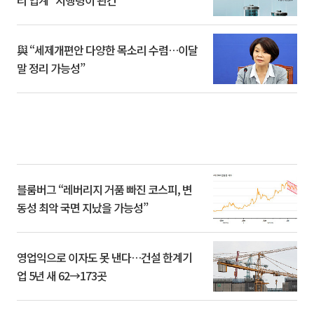
與 “세제개편안 다양한 목소리 수렴…이달
말 정리 가능성”
블룸버그 “레버리지 거품 빠진 코스피, 변
동성 최악 국면 지났을 가능성”
영업익으로 이자도 못 낸다…건설 한계기
업 5년 새 62→173곳