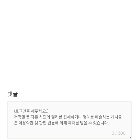
댓글
0 / 300