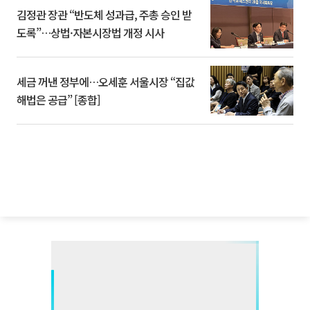
김정관 장관 “반도체 성과급, 주총 승인 받
도록”…상법·자본시장법 개정 시사
세금 꺼낸 정부에…오세훈 서울시장 “집값
해법은 공급” [종합]