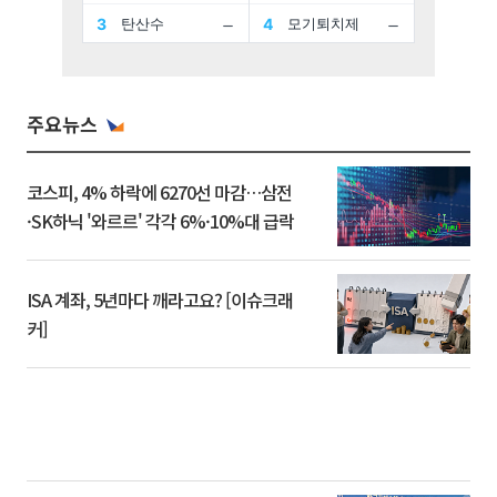
주요뉴스
코스피, 4% 하락에 6270선 마감…삼전
·SK하닉 '와르르' 각각 6%·10%대 급락
ISA 계좌, 5년마다 깨라고요? [이슈크래
커]