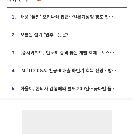
태풍 '돌핀' 오키나와 접근…일본기상청 경로 업데이트
1.
오늘은 절기 '입추', 뜻은?
2.
[증시키워드] 반도체 충격 뚫은 개별 호재...포스코퓨처엠·에코프로·한화솔루션 '눈길'
3.
iM "LIG D&A, 천궁-II 매출 하반기 회복 전망…방산 톱픽 유지"
4.
아옳이, 한의사 김형배와 벌써 200일⋯꽃다발 들고 "프러포즈 아냐"
5.