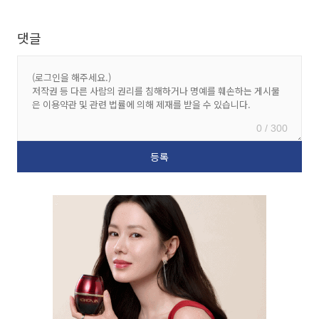
댓글
0 / 300