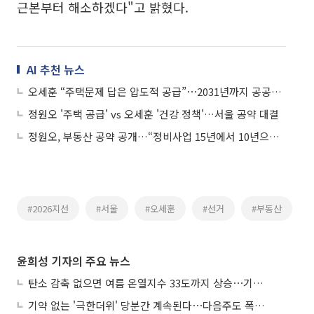
근본부터 해소하겠다"고 밝혔다.
AI 추천 뉴스
오세훈 “주택문제 답은 압도적 공급”⋯2031년까지 공공주택 13만호 공급 공약
정원오 '주택 공급' vs 오세훈 '건강 정책'…서울 공약 대결
정원오, 부동산 공약 공개…“정비사업 15년에서 10년으로 단축”
#2026지선
#서울
#오세훈
#선거
#부동산
윤희성 기자의 주요 뉴스
탄소 감축 없으면 여름 온열지수 33도까지 상승⋯기상청, 2100년 미래전망
기약 없는 '극한더위' 당분간 계속된다⋯다음주도 폭염·열대야 지속