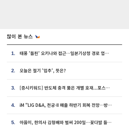
많이 본 뉴스
태풍 '돌핀' 오키나와 접근…일본기상청 경로 업데이트
1.
오늘은 절기 '입추', 뜻은?
2.
[증시키워드] 반도체 충격 뚫은 개별 호재...포스코퓨처엠·에코프로·한화솔루션 '눈길'
3.
iM "LIG D&A, 천궁-II 매출 하반기 회복 전망…방산 톱픽 유지"
4.
아옳이, 한의사 김형배와 벌써 200일⋯꽃다발 들고 "프러포즈 아냐"
5.