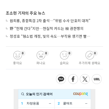
조소현 기자의 주요 뉴스
원희룡, 종합특검 2차 출석…“위법 수사 단호히 대처”
野 “헌재 간다”지만…현실적 카드는 檢 권한쟁의
정성호 “형소법 개정, 빛의 속도…부작용 생기면 빨리 고쳐야”
0
0
0
0
좋아요
화나요
슬퍼요
추가취재 원해요