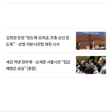
김정관 장관 “반도체 성과급, 주총 승인 받
도록”…상법·자본시장법 개정 시사
세금 꺼낸 정부에…오세훈 서울시장 “집값
해법은 공급” [종합]