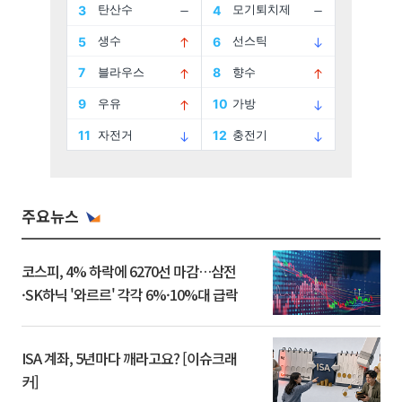
주요뉴스
코스피, 4% 하락에 6270선 마감…삼전
·SK하닉 '와르르' 각각 6%·10%대 급락
ISA 계좌, 5년마다 깨라고요? [이슈크래
커]