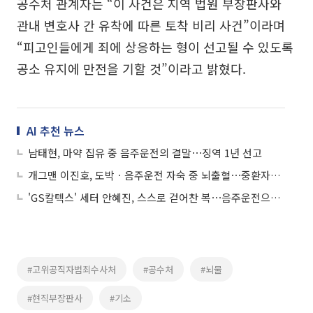
공수처 관계자는 “이 사건은 지역 법원 부장판사와
관내 변호사 간 유착에 따른 토착 비리 사건”이라며
“피고인들에게 죄에 상응하는 형이 선고될 수 있도록
공소 유지에 만전을 기할 것”이라고 밝혔다.
AI 추천 뉴스
남태현, 마약 집유 중 음주운전의 결말⋯징역 1년 선고
개그맨 이진호, 도박ㆍ음주운전 자숙 중 뇌출혈⋯중환자실 입원 치료 중
'GS칼텍스' 세터 안혜진, 스스로 걷어찬 복⋯음주운전으로 자필 사과
#고위공직자범죄수사처
#공수처
#뇌물
#현직부장판사
#기소