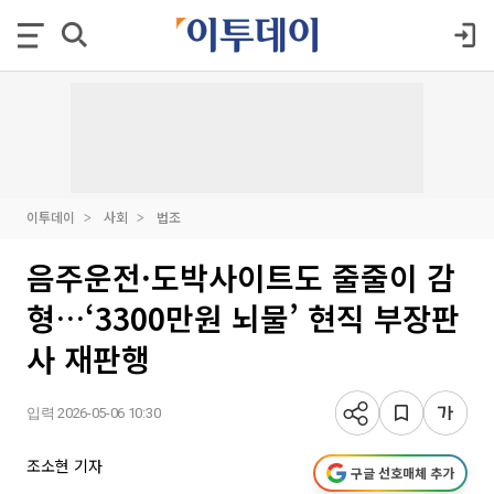
이투데이
사회
법조
음주운전·도박사이트도 줄줄이 감
형…‘3300만원 뇌물’ 현직 부장판
사 재판행
입력 2026-05-06 10:30
조소현 기자
구글 선호매체 추가