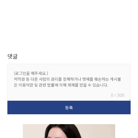
댓글
0 / 300