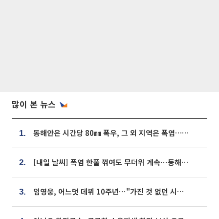
많이 본 뉴스
동해안은 시간당 80㎜ 폭우, 그 외 지역은 폭염…‘극과 극 날씨’
1.
[내일 날씨] 폭염 한풀 꺾여도 무더위 계속⋯동해안 이틀 연속 비
2.
임영웅, 어느덧 데뷔 10주년⋯"가진 것 없던 시절, 내 앞엔 20명의 팬뿐"
3.