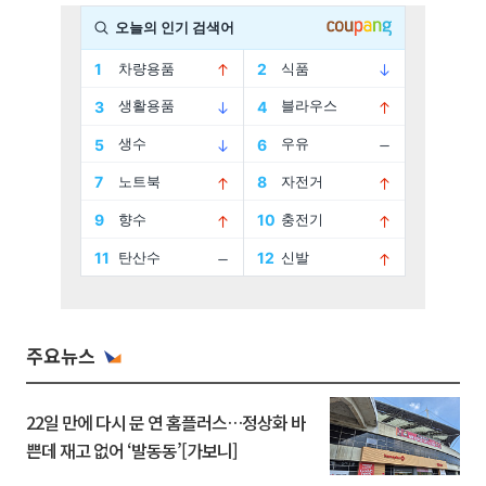
주요뉴스
22일 만에 다시 문 연 홈플러스…정상화 바
쁜데 재고 없어 ‘발동동’[가보니]