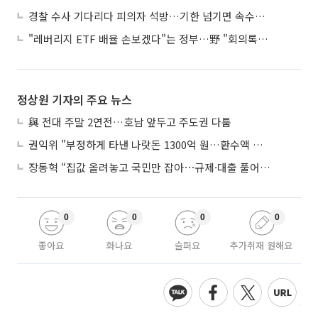
경찰 수사 기다리다 피의자 석방…기한 넘기면 속수무책
"레버리지 ETF 배율 손보겠다"는 정부…野 "회의록부터 내놔야"
정상원 기자의 주요 뉴스
與 전대 주말 2연전…호남 앞두고 주도권 다툼
권익위 "부정하게 타낸 나랏돈 1300억 원…환수액 역대 최대"
장동혁 “집값 올려놓고 국민만 잡아⋯규제·대출 풀어야”
0
0
0
0
좋아요
화나요
슬퍼요
추가취재 원해요