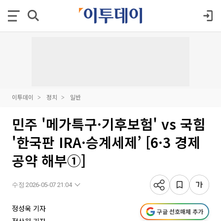
이투데이
정치
일반
민주 '메가특구·기후보험' vs 국힘
'한국판 IRA·승계세제’ [6·3 경제
공약 해부①]
수정 2026-05-07 21:04
정성욱 기자
구글 선호매체 추가