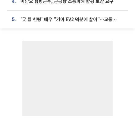
이남오 함평군수, 군공항 소음피해 함평 보상 요구
4.
'굿 윌 헌팅' 배우 "기아 EV2 덕분에 살아"…교통사고 후 안전성 극찬
5.