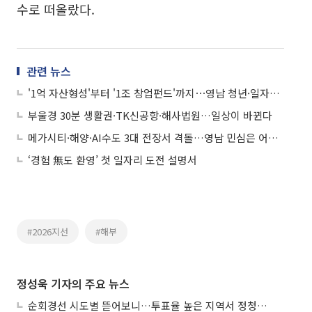
수로 떠올랐다.
관련 뉴스
'1억 자산형성'부터 '1조 창업펀드'까지⋯영남 청년·일자리 공약 뜯어보니
부울경 30분 생활권·TK신공항·해사법원…일상이 바뀐다
메가시티·해양·AI수도 3대 전장서 격돌…영남 민심은 어디로
‘경험 無도 환영’ 첫 일자리 도전 설명서
#2026지선
#해부
정성욱 기자의 주요 뉴스
순회경선 시도별 뜯어보니…투표율 높은 지역서 정청래 강세