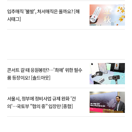
입추매직 '불발', 처서매직은 올까요? [해
시태그]
콘서트 갈 때 응원봉만?⋯'최애' 위한 필수
품 등장이오! [솔드아웃]
서울시, 정부에 정비사업 규제 완화 '건
의'⋯국토부 "협의 중" 입장만 [종합]