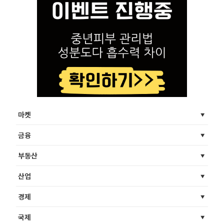
마켓
금융
부동산
산업
경제
국제