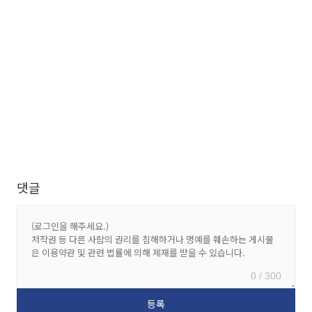
댓글
0 / 300