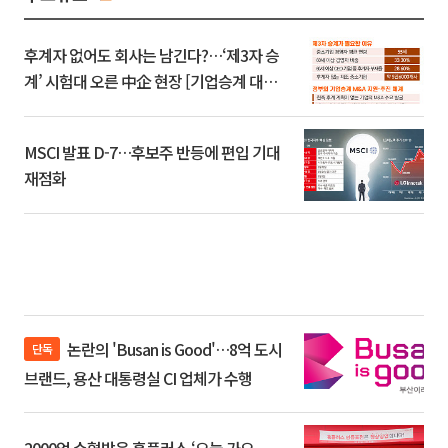
후계자 없어도 회사는 남긴다?…‘제3자 승
계’ 시험대 오른 中企 현장 [기업승계 대전
환]
MSCI 발표 D-7…후보주 반등에 편입 기대
재점화
논란의 'Busan is Good'…8억 도시
단독
브랜드, 용산 대통령실 CI 업체가 수행