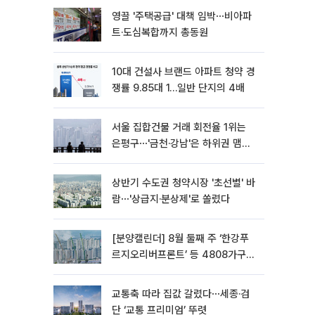
영끌 '주택공급' 대책 임박⋯비아파
트·도심복합까지 총동원
10대 건설사 브랜드 아파트 청약 경
쟁률 9.85대 1…일반 단지의 4배
서울 집합건물 거래 회전율 1위는
은평구⋯'금천·강남'은 하위권 맴돌
아
상반기 수도권 청약시장 '초선별' 바
람⋯'상급지·분상제'로 쏠렸다
[분양캘린더] 8월 둘째 주 ‘한강푸
르지오리버프론트’ 등 4808가구
분양
교통축 따라 집값 갈렸다⋯세종·검
단 ‘교통 프리미엄’ 뚜렷