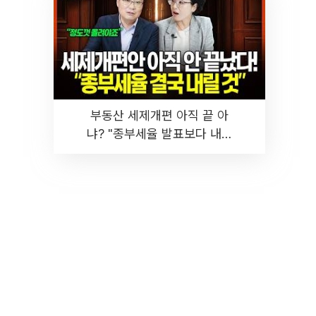
부동산 세제개편 아직 끝 아
냐? "종부세율 발표보다 내릴
것" 장기거주·양도세 전망 I 집
땅지성 I 김인만, 진미윤