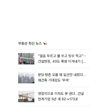
부동산 최신 뉴스
“얼음 두르고 물 쏘고 빙수 먹고”⋯
건설현장, 40도 폭염 이겨내기 [르
포]
분당·평촌 오를 때 일산만 내렸다…
재건축 기대감도 ‘무색’
영업익으로 이자도 못 낸다…건설
한계기업 5년 새 62→173곳