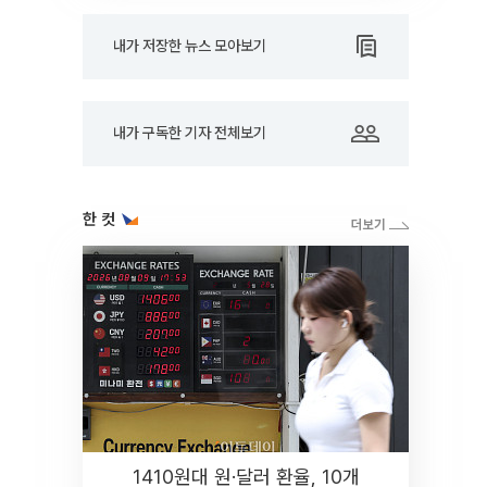
내가 저장한 뉴스 모아보기
내가 구독한 기자 전체보기
한 컷
1410원대 원·달러 환율, 10개