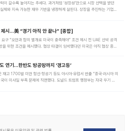
 문턱이 갈수록 높아지는 추세다. 과거처럼 ‘성장성’만으로 시장 선택을 받던
 실체와 지속 가능한 재무 기반을 냉정하게 살핀다. 상장을 추진하는 기업들
를 입증해야 하는 시험대에 섰다. 본지는 상장을 앞둔 기업의 기술 경쟁
제시…美 “경기 아직 안 끝나” [종합]
 요구 “오만과 합의 별개로 미국이 충족해야” 조건 제시 전 UAE 선박 공격
방을 위한 조건을 제시했다. 협상 타결이 임박했다던 미국은 아직 협상 중이
현지시간) 모하마드 바게르 졸가드르 이란 최고국가안보회의 사무총장은 타
품도 연기…한반도 방공망까지 ‘경고등’
은 재고 1700발 미만 함선·항공기 등도 아시아·유럽서 반출 “중국·러시아 의
미국이 미사일 부족 문제에 직면했다. 도널드 트럼프 행정부는 자국 무기 공
 국가들로 향하던 납품마저 연기되고 있는 것으로 전해졌다. 전문가가 중국