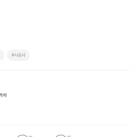
#시공사
 격차