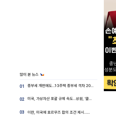
많이 본 뉴스
종부세 개편에도…1·3주택 종부세 격차 2028년부터 확대
01
미국, 가상자산 포괄 규제 속도…상원, ‘클래리티법’ 9월 절차투표 추진
02
03
이란, 미국에 호르무즈 합의 조건 제시…美 “경기 아직 안 끝나” [종합]