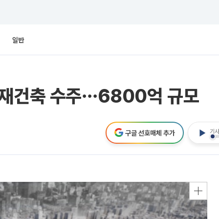
일반
 재건축 수주⋯6800억 규모
기사
구글 선호매체 추가