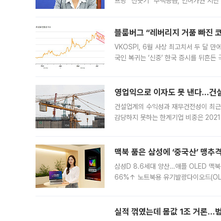
프닝” 선긋기 “주택공급, 인허가권 지닌
견을 수렴해 당정과 개편안에 대한 조율
블룸버그 “레버리지 거품 빠진 코
VKOSPI, 6월 사상 최고치서 두 달
국인 복귀는 ‘신중’ 한국 증시를 뒤흔
했다. 대규모 반대매매로 레버리지 투자
영업익으로 이자도 못 낸다…건설 
건설업계의 수익성과 재무건전성이 최근
감당하지 못하는 한계기업 비중은 2021
이낸싱(PF) 부담이 집중된 건축 부문의
경영
맥북 품은 삼성에 ‘중국산’ 맹추
삼성D 8.6세대 양산…애플 OLED 맥북
66%↑ 노트북용 유기발광다이오드(OL
운데 중국 BOE와 TCL CSOT도 생산
일 업계에 따르면 삼성
실적 꺾였는데 몸값 1조 거론…범