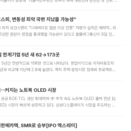
 서울시가 중요해” 더불어민주당은 정부의 세제 개편안과 관련한 당 안팎 의
에 나서겠다고 예고했다. 민주당은 8월 말 당정 조율을 거친 개편안이
스피, 변동성 최악 국면 지났을 가능성”
 만에 최저 모건스탠리 “디레버리징 절반 이상 진행” 저평가·실적은 매력적…외
든 극심한 혼란이 정점을 통과했을 가능성이 있다고 블룸버그통신이 9일 진단
가 상당 부분 정리된 데다 금융당국의 규제 강화로 고위험 상품 거래도 급감
한계기업 5년 새 62→173곳
 5년간 전반적으로 악화한 것으로 나타났다. 영업이익으로 이자비용조차
년과 비교해 지난해 2.8배 늘었다. 특히 주택·분양시장 침체와 프로젝트파
 악화가 두드러졌다. 9일 한국건설산업연구원은 ‘2025년 건설업 외감기업
격⋯커지는 노트북 OLED 시장
 공급 BOE·TCL 생산 확대하며 中 추격 속도 노트북 OLED 출하 전년 比
ED) 시장이 빠르게 성장하고 있다. 삼성디스플레이가 시장을 주도하는 가
 확대에 나서면서 노트북 OLED 시장을 둘러싼 경쟁이 치열해지고 있다. 9
한메카텍, SMR로 승부[IPO 엑스레이]