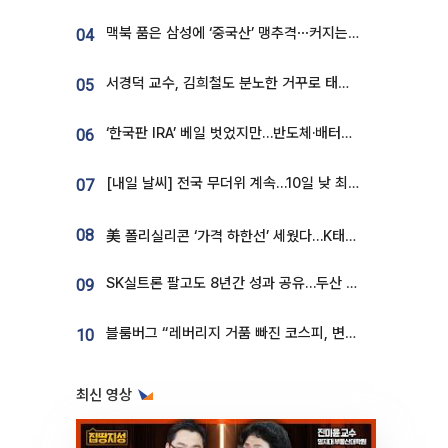
맥북 품은 삼성에 ‘중국산’ 맹추격⋯커지는 노트북 OLED 시장
04
서경덕 교수, 김희철도 분노한 거꾸로 태극기⋯"엉터리는 아냐, 아쉬울 뿐"
05
‘한국판 IRA’ 베일 벗었지만…반도체·배터리 업계 “시행령이 관건”
06
[내일 날씨] 전국 무더위 계속…10일 낮 최고 34도 육박
07
08
美 폴리실리콘 ‘가격 하한선’ 세웠다…K태양광 수혜 기대
SK실트론 팔고도 8년간 성과 공유…두산 인수대금 2.3조가 끝 아냐
09
블룸버그 “레버리지 거품 빠진 코스피, 변동성 최악 국면 지났을 가능성”
10
최신 영상