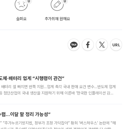
0
0
슬퍼요
추가취재 원해요
반도체·배터리 업계 “시행령이 관건”
 배터리 셀 빠지면 반쪽 지원…업계 촉각 국내 판매 요건 변수…반도체 업계
등 첨단산업의 국내 생산을 지원하기 위해 이른바 ‘한국판 인플레이션 감축
를 신설했지만, 업계에서는 세부 지원 대상에 따라 정책 효과가 크게 달라
수렴…이달 말 정리 가능성”
없어” “주가누르기방지법, 정부가 조정 가닥잡아” 황희 ‘버스하우스’ 논란에 “해