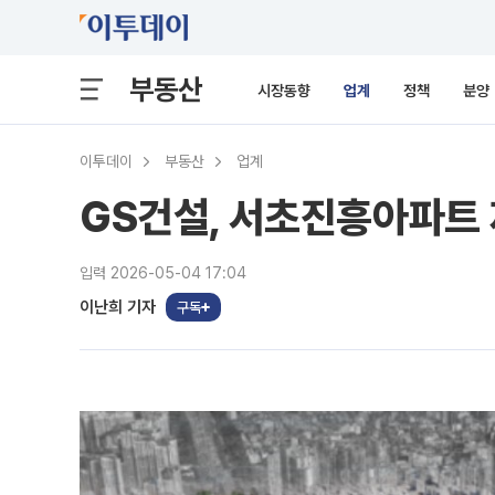
부동산
시장동향
업계
정책
분양
이투데이
부동산
업계
GS건설, 서초진흥아파트
입력 2026-05-04 17:04
이난희 기자
구독