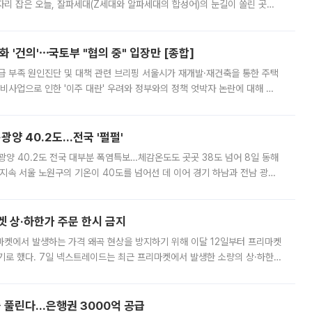
'가 자리 잡은 오늘, 잘파세대(Z세대와 알파세대의 합성어)의 눈길이 쏠린 곳은
리는 공연장. 응원봉만큼이나 눈에 띄는 게 있습니다. 공연이 시작되기
 '건의'⋯국토부 "협의 중" 입장만 [종합]
급 부족 원인진단 및 대책 관련 브리핑 서울시가 재개발·재건축을 통한 주택
비사업으로 인한 '이주 대란' 우려와 정부와의 정책 엇박자 논란에 대해 정
실장은 2031년까지 31만 가구 착공 목표에 차질이 없다는 입장이나,
·광양 40.2도…전국 '펄펄'
·광양 40.2도 전국 대부분 폭염특보…체감온도도 곳곳 38도 넘어 8일 동해
지속 서울 노원구의 기온이 40도를 넘어선 데 이어 경기 하남과 전남 광양
. 전국 대부분 지역에 폭염특보가 내려진 가운데 곳곳에서 39~40도 안팎
켓 상·하한가 주문 한시 금지
마켓에서 발생하는 가격 왜곡 현상을 방지하기 위해 이달 12일부터 프리마켓
기로 했다. 7일 넥스트레이드는 최근 프리마켓에서 발생한 소량의 상·하한
, 주문 오류로 인한 가격 급등락을 최소화하기 위한 비상 대응방안을 발표
 풀린다…은행권 3000억 공급