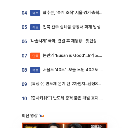
합수본, '통계 조작' 서울·경기·충북 선관위 등 추가 압수수색
04
속보
전북 완주 삼례읍 공장서 화재 발생
05
속보
‘나솔사계’ 국화, 결별 후 재등장⋯첫인상 투표 휩쓸고 ‘인기녀’ 등극
06
논란의 'Busan is Good'…8억 도시브랜드, 용산 대통령실 CI 업체가 수행
07
단독
서울도 '40도'…오늘 노원 40.2도 기록
08
속보
[특징주] 반도체 온기 탄 2차전지...삼성SDI, 장 초반 7% 넘게 껑충
09
[증시키워드] 반도체 충격 뚫은 개별 호재...포스코퓨처엠·에코프로·한화솔루션 '눈길'
10
최신 영상