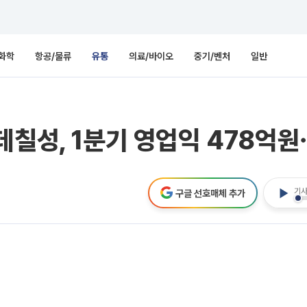
화학
항공/물류
유통
의료/바이오
중기/벤처
일반
데칠성, 1분기 영업익 478억
기사
구글 선호매체 추가