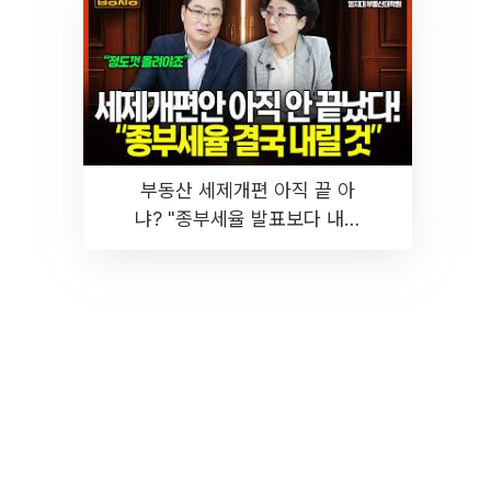
부동산 세제개편 아직 끝 아
냐? "종부세율 발표보다 내릴
것" 장기거주·양도세 전망 I 집
땅지성 I 김인만, 진미윤