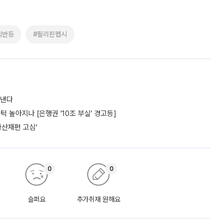
익반등
#필리핀펩시
도낸다
턱 높아지나 [은행권 '10조 부실' 경고등]
자산재편 고심’
0
0
슬퍼요
추가취재 원해요