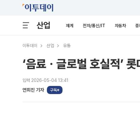
산업
재계
전자/통신/IT
자동차
중
이투데이
산업
유통
‘음료ㆍ글로벌 호실적’ 롯
입력 2026-05-04 13:41
연희진 기자
구독