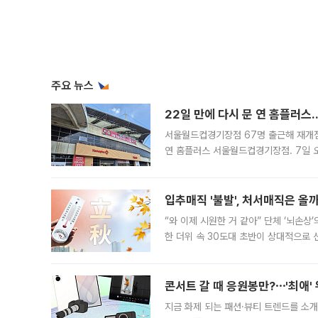
주요 뉴스
22일 만에 다시 문 연 홈플러스
서울월드컵경기장점 67명 출근해 재개점 
연 홈플러스 서울월드컵경기장점. 7일 
우유, 과일 같은 신선식품이 차근차근 자
입추매직 '불발', 처서매직은 올
“와 이제 시원한 거 같아” 단체 ‘뇌손상
한 더위 속 30도대 초반이 상대적으로
지역에 있었습니다. 7월 말에는 서풍과
콘서트 갈 때 응원봉만?⋯'최애'
지금 화제 되는 패션·뷰티 트렌드를 소개