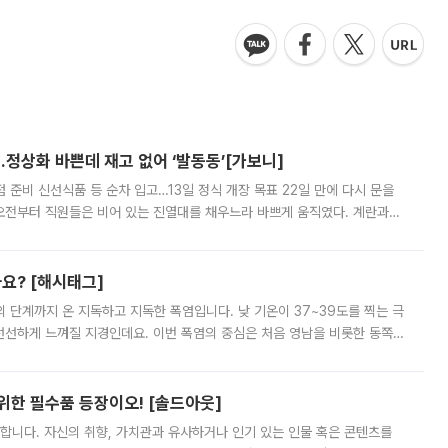
…정상화 바쁜데 재고 없어 ‘발동동’[가보니]
준비 신선식품 등 순차 입고…13일 정식 개장 목표 22일 만에 다시 문을
오전부터 직원들은 비어 있는 진열대를 채우느라 바쁘게 움직였다. 계란과
리를 잡기 시작했지만, 매장 곳곳엔 여전히 텅 빈 매대가 먼저 눈에 들어왔
까요? [해시태그]
’의 단계까지 온 지독하고 지독한 폭염입니다. 낮 기온이 37~39도를 찍는 극
 선선하게 느껴질 지경인데요. 이번 폭염의 중심은 처음 영남을 비롯한 동쪽
 북서풍이 산맥을 넘어 영남 쪽으로 내려오면서 뜨겁고 건조해졌는데요.
 위한 필수품 등장이오! [솔드아웃]
합니다. 자신의 취향, 가치관과 유사하거나 인기 있는 인물 혹은 콘텐츠를