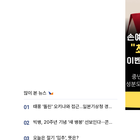
많이 본 뉴스
태풍 '돌핀' 오키나와 접근…일본기상청 경로 업데이트
01
빅뱅, 20주년 기념 '새 뱅봉' 선보인다⋯콘서트 앞두고 팝업 개최
02
오늘은 절기 '입추', 뜻은?
03