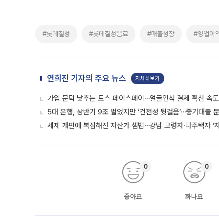
#롯데칠성
#롯데칠성음료
#매출성장
#영업이
연희진 기자의 주요 뉴스
자세히보기
가입 문턱 낮추는 토스 페이스페이⋯얼굴인식 결제 확산 속
5대 은행, 상반기 9조 벌었지만 ‘건전성 뒷걸음’⋯중기대출 문
세제 개편에 복잡해진 자산가 셈법⋯강남 고령자·다주택자 ‘
0
0
좋아요
화나요