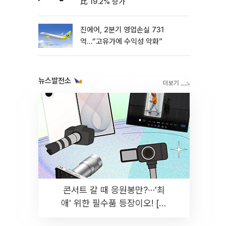
比 19.2% 증가
진에어, 2분기 영업손실 731
억…“고유가에 수익성 악화”
뉴스발전소
콘서트 갈 때 응원봉만?⋯'최
애' 위한 필수품 등장이오! [솔
드아웃]