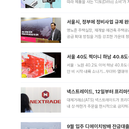
따라 제품을 사는 '디토(Ditto) 소비
어디일까요? 아이돌 콘서트 시작을 기다
서울시, 정부에 정비사업 규제 완화
명노준 주택실장, 재개발·재건축 주택공
공급 확대 방침을 거듭 강조한 가운데 정
면 반박하고 나섰다. 명노준 서울시 주택
서울 40도 찍더니 하남 40.8도
서울ㆍ노원 40.2도 이어 하남 40.8도
안 비 시작·내륙 소나기…무더위·열대야 
에서도 40도를 웃도는 기온이 관측됐다
의 극심한
넥스트레이드, 12일부터 프리마
대체거래소(ATS) 넥스트레이드가 프리
내 상·하한가 주문을 한시적으로 금지하
가 체결 사례와 관련해 설명자료를 내고
9월 입주 디에이치방배 잔금대출