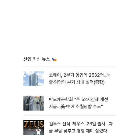
산업 최신 뉴스
코웨이, 2분기 영업익 2532억...매
출·영업익 분기 최대 실적(종합)
반도체공학회 "주 52시간제 개선
시급…美·中에 추월당할 수도"
컴투스 신작 ‘제우스’ 26일 출시…과
금 부담 낮추고 경쟁 재미 살렸다