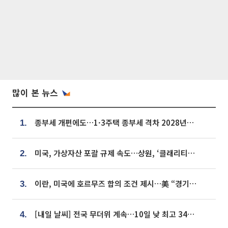
많이 본 뉴스
종부세 개편에도…1·3주택 종부세 격차 2028년부터 확대
1.
미국, 가상자산 포괄 규제 속도…상원, ‘클래리티법’ 9월 절차투표 추진
2.
이란, 미국에 호르무즈 합의 조건 제시…美 “경기 아직 안 끝나” [종합]
3.
[내일 날씨] 전국 무더위 계속…10일 낮 최고 34도 육박
4.