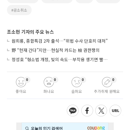
#공소취소
조소현 기자의 주요 뉴스
원희룡, 종합특검 2차 출석…“위법 수사 단호히 대처”
野 “헌재 간다”지만…현실적 카드는 檢 권한쟁의
정성호 “형소법 개정, 빛의 속도…부작용 생기면 빨리 고쳐야”
0
0
0
0
좋아요
화나요
슬퍼요
추가취재 원해요