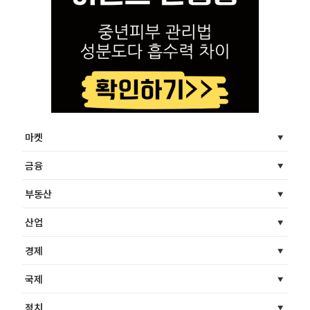
마켓
금융
부동산
산업
경제
국제
정치