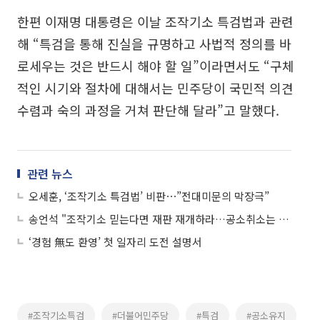
한편 이재명 대통령은 이날 조작기소 특검법과 관련
해 “특검을 통해 진실을 규명하고 사법적 정의를 바
로세우는 것은 반드시 해야 할 일”이라면서도 “구체
적인 시기와 절차에 대해서는 민주당이 국민적 의견
수렴과 숙의 과정을 거쳐 판단해 달라”고 말했다.
관련 뉴스
오세훈, ‘조작기소 특검법’ 비판⋯”전대미문의 막장극”
송언석 "조작기소 믿는다면 재판 재개하라…공소취소는 자백"
‘경험 無도 환영’ 첫 일자리 도전 설명서
#조작기소특검
#더불어민주당
#특검
#공소유지