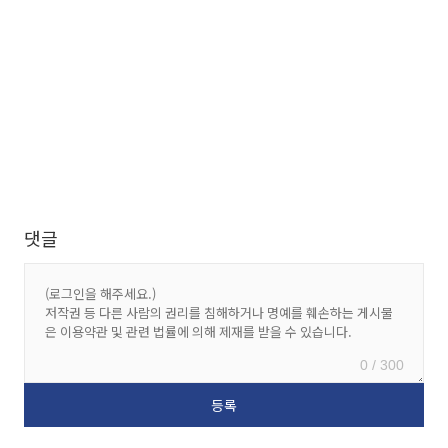
댓글
0 / 300