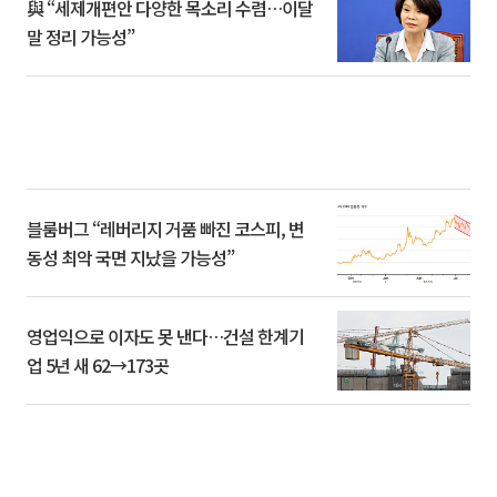
與 “세제개편안 다양한 목소리 수렴…이달
말 정리 가능성”
블룸버그 “레버리지 거품 빠진 코스피, 변
동성 최악 국면 지났을 가능성”
영업익으로 이자도 못 낸다…건설 한계기
업 5년 새 62→173곳