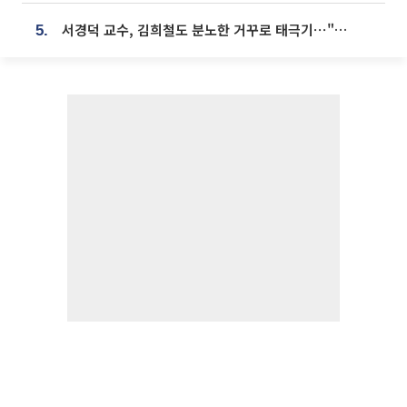
서경덕 교수, 김희철도 분노한 거꾸로 태극기⋯"엉터리는 아냐, 아쉬울 뿐"
5.