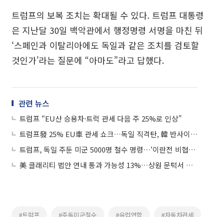
트럼프의 보복 조치는 확대될 수 있다. 트럼프 대통령
은 지난달 30일 백악관에서 행정명령 서명을 마친 뒤
‘스페인과 이탈리아에도 독일과 같은 조치를 검토할
것인가’라는 질문에 “아마도”라고 답했다.
관련 뉴스
트럼프 “EU산 승용차·트럭 관세 다음 주 25%로 인상”
트럼프發 25% EU車 관세 쇼크…독일 직격탄, 韓 반사이익·리스크 공존
트럼프, 독일 주둔 미군 5000명 철수 명령…‘이란전 비협조’ 보복
美 클래리티 법안 연내 통과 가능성 13%…상원 문턱서 제동
#트럼프
#주독미군철수
#유럽연합
#자동차관세