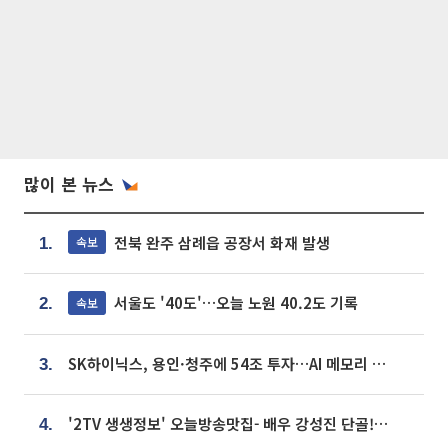
많이 본 뉴스
전북 완주 삼례읍 공장서 화재 발생
속보
1.
서울도 '40도'…오늘 노원 40.2도 기록
속보
2.
SK하이닉스, 용인·청주에 54조 투자…AI 메모리 생산기지 키운다
3.
'2TV 생생정보' 오늘방송맛집- 배우 강성진 단골! 쌀국수ㆍ푸팟퐁 커리 맛집 '블○○○'
4.