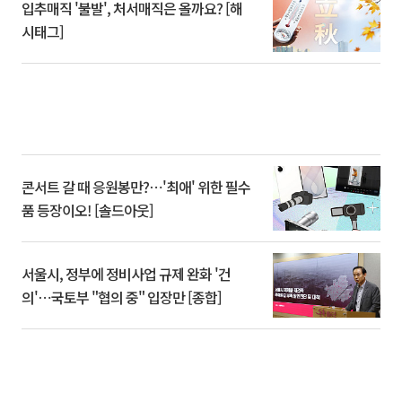
입추매직 '불발', 처서매직은 올까요? [해
시태그]
콘서트 갈 때 응원봉만?⋯'최애' 위한 필수
품 등장이오! [솔드아웃]
서울시, 정부에 정비사업 규제 완화 '건
의'⋯국토부 "협의 중" 입장만 [종합]