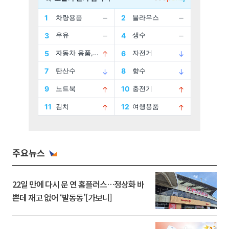
주요뉴스
22일 만에 다시 문 연 홈플러스…정상화 바
쁜데 재고 없어 ‘발동동’[가보니]