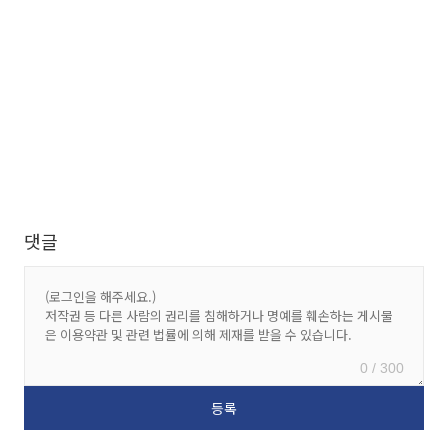
댓글
0 / 300