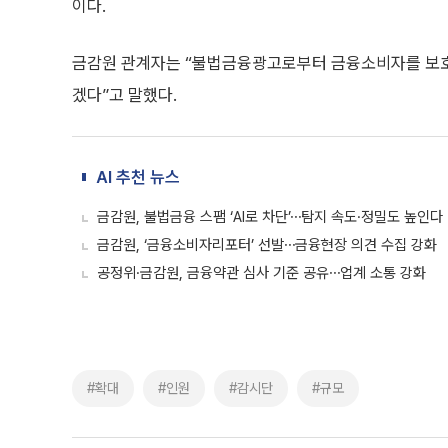
이다.
금감원 관계자는 “불법금융광고로부터 금융소비자를 보호
겠다”고 말했다.
AI 추천 뉴스
금감원, 불법금융 스팸 ‘AI로 차단’⋯탐지 속도·정밀도 높인다
금감원, ‘금융소비자리포터’ 선발⋯금융현장 의견 수집 강화
공정위·금감원, 금융약관 심사 기준 공유⋯업계 소통 강화
#확대
#인원
#감시단
#규모