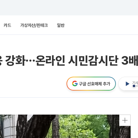
카드
가상자산/핀테크
일반
응 강화⋯온라인 시민감시단 3배
기사
구글 선호매체 추가