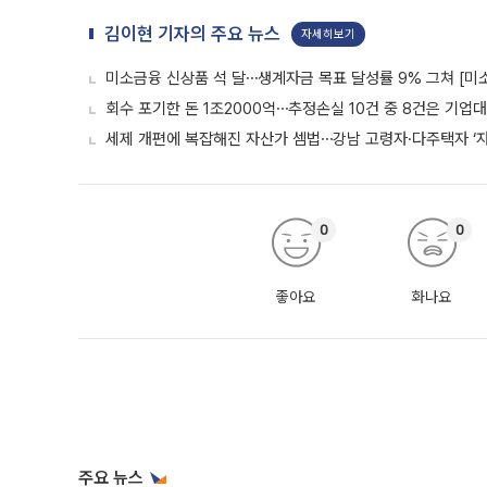
김이현 기자의 주요 뉴스
자세히보기
미소금융 신상품 석 달⋯생계자금 목표 달성률 9% 그쳐 [미
회수 포기한 돈 1조2000억⋯추정손실 10건 중 8건은 기업
세제 개편에 복잡해진 자산가 셈법⋯강남 고령자·다주택자 ‘
0
0
좋아요
화나요
주요 뉴스