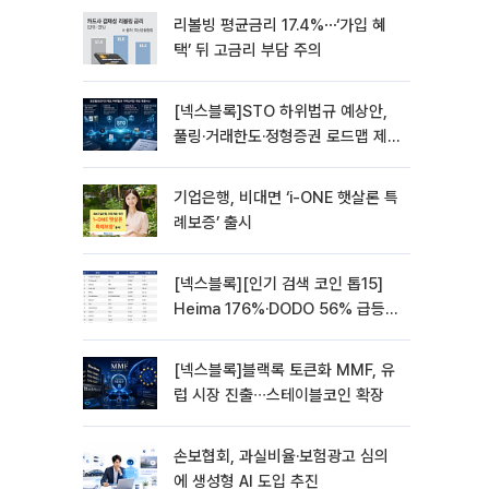
리볼빙 평균금리 17.4%⋯‘가입 혜
택’ 뒤 고금리 부담 주의
[넥스블록]STO 하위법규 예상안,
풀링·거래한도·정형증권 로드맵 제
시
기업은행, 비대면 ‘i-ONE 햇살론 특
례보증’ 출시
[넥스블록][인기 검색 코인 톱15]
Heima 176%·DODO 56% 급등…
대형주 속 고변동 알트 부각
[넥스블록]블랙록 토큰화 MMF, 유
럽 시장 진출∙∙∙스테이블코인 확장
손보협회, 과실비율·보험광고 심의
에 생성형 AI 도입 추진