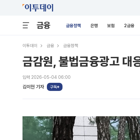
금융
금융정책
은행
보험
2금융
이투데이
금융
금융정책
금감원, 불법금융광고 대
입력 2026-05-04 06:00
김이현 기자
구독