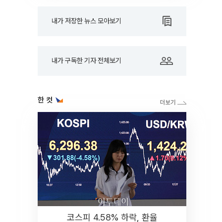
내가 저장한 뉴스 모아보기
내가 구독한 기자 전체보기
한 컷
코스피 4.58% 하락, 환율