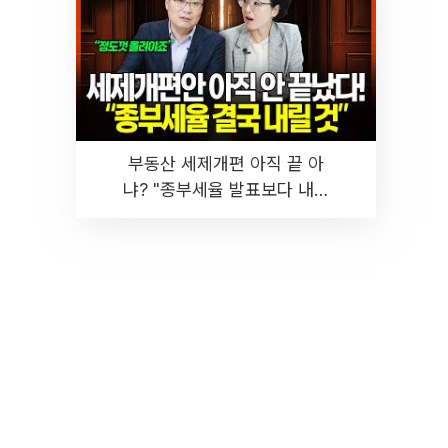
부동산 세제개편 아직 끝 아
냐? "종부세율 발표보다 내릴
것" 장기거주·양도세 전망 I 집
땅지성 I 김인만, 진미윤