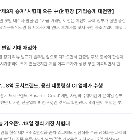
제3자 승계’ 시험대 오른 中企 현장 [기업승계 대전환]
지원 첫발 매수자 발굴·인수자금·거래망 이전은 여전히 과제 정부가 혈연 중심
장기근속 임직원 등 제3자에게 연다. 후계자를 찾지 못한 중소기업이 폐업
해 기술과 일자리를 남기도록 하겠다는 취지다. 다만 세금 감면만으로 거래를
에 편입 기대 재점화
월 정기 리뷰 발표가 일주일 앞으로 다가오면서 편출입 후보 종목에 관심이
 시가총액이 크게 흔들렸지만 저점 이후 주가가 상당 부분 회복되면서 편입
다시 부각되고 있다. 7일 금융투자업계에 따르면 MSCI는 한국시간으로 오는
od'…8억 도시브랜드, 용산 대통령실 CI 업체가 수행
시 도시브랜드 ‘Busan is Good’ 개발 사업의 수행기관이 윤석열 정부
여했던 디자인 전문업체 피앤(P&)인 것으로 확인됐다. 8억 원이 투입된 부산
 부족과 디자인 정체성 논란에 휩싸였던 만큼, 사업 선정 과정과 결과물에
 가오픈’...13일 정식 개장 시험대
.직원들 현장 배치PB·일반상품 순차 입고에도 신선식품 수급 정상화는 과제최
 높일지 주목 홈플러스가 오늘(7일) 가오픈을 시작으로 13일 정식으로 재