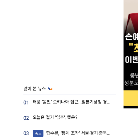
많이 본 뉴스
태풍 '돌핀' 오키나와 접근…일본기상청 경로 업데이트
01
오늘은 절기 '입추', 뜻은?
02
합수본, '통계 조작' 서울·경기·충북 선관위 등 추가 압수수색
03
속보