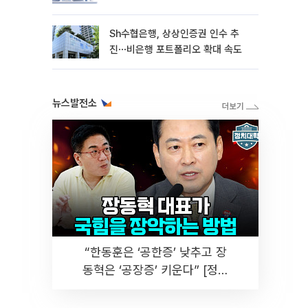
Sh수협은행, 상상인증권 인수 추
진⋯비은행 포트폴리오 확대 속도
뉴스발전소
“한동훈은 ‘공한증’ 낮추고 장
동혁은 ‘공장증’ 키운다” [정치
대학]