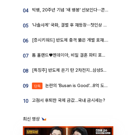
빅뱅, 20주년 기념 '새 뱅봉' 선보인다⋯콘서트 앞두고 팝업 개최
04
‘나솔사계’ 국화, 결별 후 재등장⋯첫인상 투표 휩쓸고 ‘인기녀’ 등극
05
[증시키워드] 반도체 충격 뚫은 개별 호재...포스코퓨처엠·에코프로·한화솔루션 '눈길'
06
톰 홀랜드♥젠데이아, 비밀 결혼 파티 포착⋯호텔 대관비만 9억
07
[특징주] 반도체 온기 탄 2차전지...삼성SDI, 장 초반 7% 넘게 껑충
08
논란의 'Busan is Good'…8억 도시브랜드, 용산 대통령실 CI 업체가 수행
09
단독
고점서 후퇴한 국제 금값…국내 금시세는?
10
최신 영상