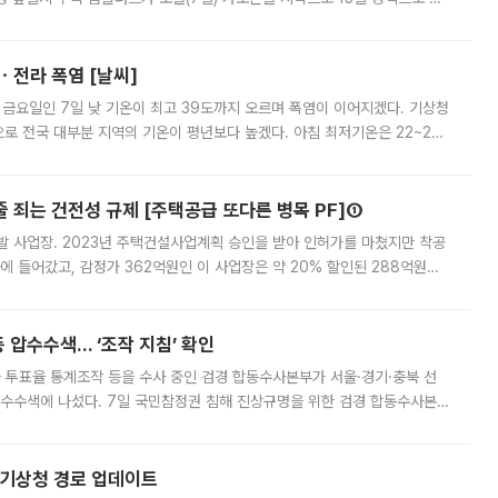
직원들이 현장 배치되고, PB 상품과 함께 일반 상품 납품도 순차적으로 진행
ㆍ전라 폭염 [날씨]
 금요일인 7일 낮 기온이 최고 39도까지 오르며 폭염이 이어지겠다. 기상청
로 전국 대부분 지역의 기온이 평년보다 높겠다. 아침 최저기온은 22~27
 대부분 지역에 폭염특보가 발효된 가운데 최고체감온도는 35도 안팎까지 올라
줄 죄는 건전성 규제 [주택공급 또다른 병목 PF]①
발 사업장. 2023년 주택건설사업계획 승인을 받아 인허가를 마쳤지만 착공
에 들어갔고, 감정가 362억원인 이 사업장은 약 20% 할인된 288억원에
 현재는 4차 공매를 위한 조건 협의가 진행 중이다. 수도권의 주요 주거 배
 압수수색… ‘조작 지침’ 확인
와 투표율 통계조작 등을 수사 중인 검경 합동수사본부가 서울·경기·충북 선
 압수수색에 나섰다. 7일 국민참정권 침해 진상규명을 위한 검경 합동수사본
추가 증거 확보를 위해 중앙선관위, 서울시·경기도·충청북도 선관위, 김포시
본기상청 경로 업데이트