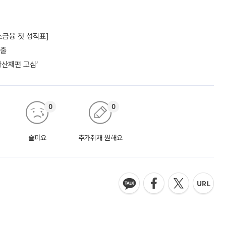
소금융 첫 성적표]
대출
자산재편 고심’
0
0
슬퍼요
추가취재 원해요