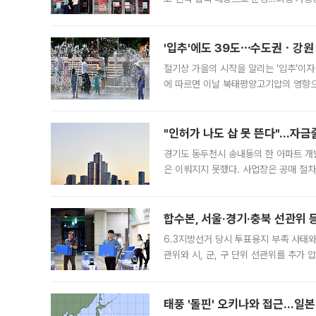
영업을 시작한다. 핵심 점포 67개에는 
'입추'에도 39도⋯수도권ㆍ강원
절기상 가을의 시작을 알리는 ‘입추’이자
에 따르면 이날 북태평양고기압의 영향으
도, 낮 최고기온은 31~39도로, 전국
"인허가 나도 삽 못 뜬다"…자금
경기도 동두천시 송내동의 한 아파트 개
은 이뤄지지 못했다. 사업장은 공매 절차
3차 공매까지 진행됐으나 모두 유찰됐다.
후
합수본, 서울·경기·충북 선관위 등
6.3지방선거 당시 투표용지 부족 사태
관위와 시, 군, 구 단위 선관위를 추가
부(김태훈 서울중앙지검 3차장검사)는 
태풍 '돌핀' 오키나와 접근…일