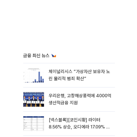
금융 최신 뉴스
체이널리시스 “가상자산 보유자 노
린 물리적 범죄 확산”
우리은행, 고창해상풍력에 4000억
생산적금융 지원
[넥스블록][코인시황] 라이터
8.56% 상승, 오디에라 17.09% 하
락