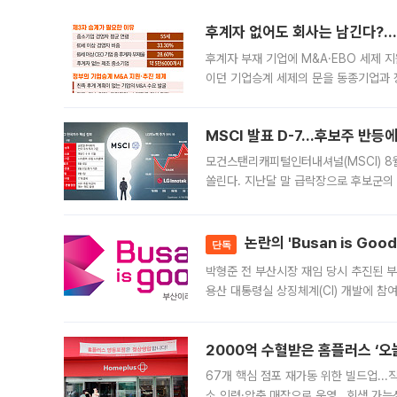
후계자 없어도 회사는 남긴다?…‘
후계자 부재 기업에 M&A·EBO 세제 
이던 기업승계 세제의 문을 동종기업과 
대신 M&A나 임직원 인수(EBO)를 통
늘
MSCI 발표 D-7…후보주 반등
모건스탠리캐피털인터내셔널(MSCI) 8
쏠린다. 지난달 말 급락장으로 후보군의
가능성과 지수 추종 자금 유입 기대가 
논란의 'Busan is Go
단독
박형준 전 부산시장 재임 당시 추진된 부산
용산 대통령실 상징체계(CI) 개발에 참
도시브랜드 사업이 공개 이후 시민 공감
2000억 수혈받은 홈플러스 ‘오늘
67개 핵심 점포 재가동 위한 빌드업..
소 인력·압축 매장으로 운영…회생 가능성