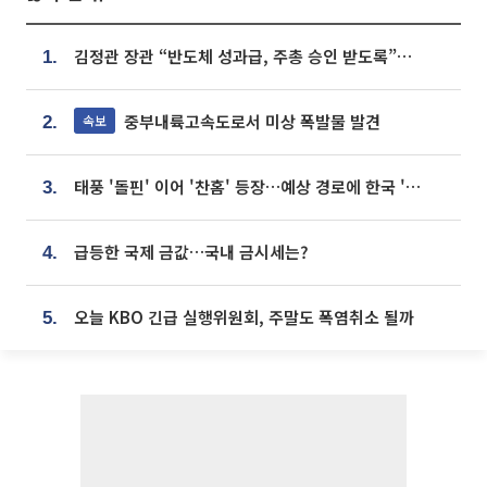
김정관 장관 “반도체 성과급, 주총 승인 받도록”…상법·자본시장법 개정 시사
1.
중부내륙고속도로서 미상 폭발물 발견
속보
2.
태풍 '돌핀' 이어 '찬홈' 등장…예상 경로에 한국 '한숨'
3.
급등한 국제 금값…국내 금시세는?
4.
오늘 KBO 긴급 실행위원회, 주말도 폭염취소 될까
5.