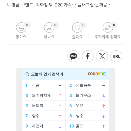
명품 브랜드, 백화점 밖 D2C 가속…‘플래그십·문화공간’ 전략 눈길
0
0
0
0
좋아요
화나요
슬퍼요
추가취재 원해요