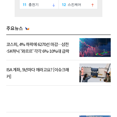
주요뉴스
코스피, 4% 하락에 6270선 마감…삼전
·SK하닉 '와르르' 각각 6%·10%대 급락
ISA 계좌, 5년마다 깨라고요? [이슈크래
커]