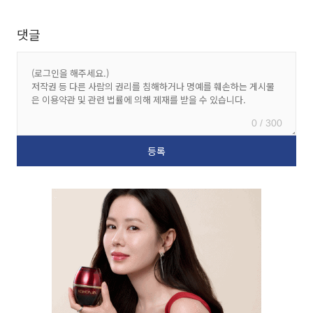
댓글
0 / 300