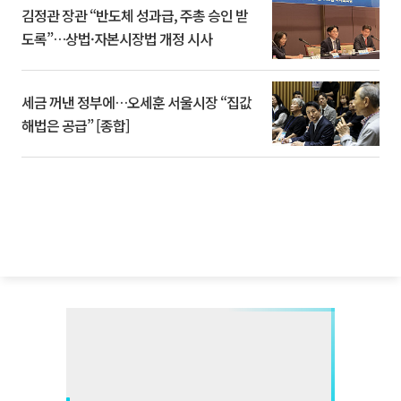
김정관 장관 “반도체 성과급, 주총 승인 받
도록”…상법·자본시장법 개정 시사
세금 꺼낸 정부에…오세훈 서울시장 “집값
해법은 공급” [종합]