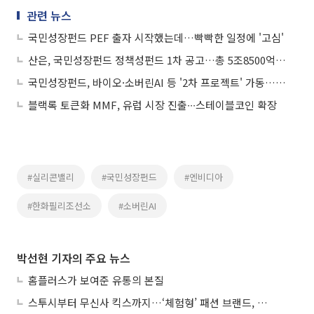
관련 뉴스
국민성장펀드 PEF 출자 시작했는데…빡빡한 일정에 '고심'
산은, 국민성장펀드 정책성펀드 1차 공고…총 5조8500억 조성
국민성장펀드, 바이오·소버린AI 등 '2차 프로젝트' 가동…운용체계도 개편
블랙록 토큰화 MMF, 유럽 시장 진출∙∙∙스테이블코인 확장
#실리콘밸리
#국민성장펀드
#엔비디아
#한화필리조선소
#소버린AI
박선현 기자의 주요 뉴스
홈플러스가 보여준 유통의 본질
스투시부터 무신사 킥스까지…‘체험형’ 패션 브랜드, 잇단 제주행