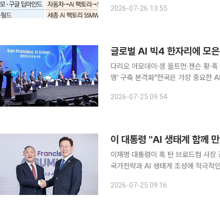
랐다. 삼성전자와 SK그룹, 현대자동
2026-07-26 13:55
AI 서밋을 계기로 엔비디아를 비롯한 
다리오 아모데이·샘 올트먼·젠슨 황·혹
맹' 구축 본격화"한국은 가장 중요한 A
세계 AI 산업의 핵심 플레이어들을 한자
2026-07-25 09:54
반도체를 주도하는 엔비디아·브로드컴
이 대통령 "AI 생태계 함께 만
이재명 대통령이 혹 탄 브로드컴 사장 
국가전략과 AI 생태계 조성에 적극적인
'소버린 AI' 구축에 브로드컴의 기술
2026-07-25 09:16