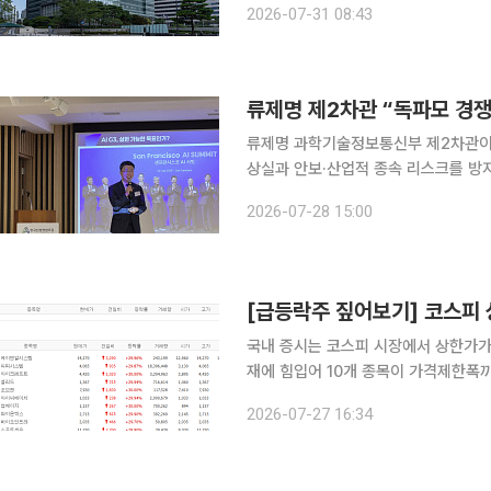
2026-07-31 08:43
다고 31일 밝혔다. 이재명 대통령의 
류제명 제2차관 “독파모 경쟁
류제명 과학기술정보통신부 제2차관이 ‘
상실과 안보·산업적 종속 리스크를 방지할 ‘소
관은 28일 서울 서초구 자동차회관에서
2026-07-28 15:00
서 미국의 프런티어 AI 모델에 대한 
국내 증시는 코스피 시장에서 상한가가 
재에 힘입어 10개 종목이 가격제한폭까지 치솟는 기염을 
코스피 시장에서 상한가를 기록한 종목
2026-07-27 16:34
시스템, 아이크래프트, 셀리드, 오브젠