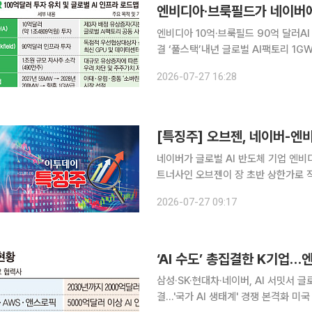
엔비디아 10억·브룩필드 90억 달러AI
결 ‘풀스택’내년 글로벌 AI팩토리 1GW급 확장 미국 빅테크와 중국의 패권 다툼으
계가 재편되는 양강 구도 속에서 네이버가
2026-07-27 16:28
글로벌 AI 인프라 시장 전면에 나섰다.
[특징주] 오브젠, 네이버-엔
네이버가 글로벌 AI 반도체 기업 엔비
트너사인 오브젠이 장 초반 상한가로 직행했다. 27일 한국거래소에 따르면 오전
전 거래일 대비 30.00% 오른 793
2026-07-27 09:17
개장 직후 매수세가 몰리며 가격제한폭
‘AI 수도’ 총집결한 K기업
삼성·SK·현대차·네이버, AI 서밋서 
결…'국가 AI 생태계' 경쟁 본격화 미국 샌프란시스코가 글로벌 AI 산업의 새로운 전략 무대로 떠올