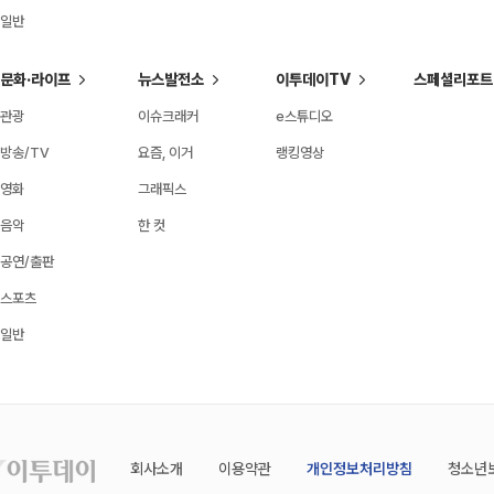
일반
문화·라이프
뉴스발전소
이투데이TV
스페셜리포트
관광
이슈크래커
e스튜디오
방송/TV
요즘, 이거
랭킹영상
영화
그래픽스
음악
한 컷
공연/출판
스포츠
일반
회사소개
이용약관
개인정보처리방침
청소년