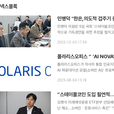
넥스블록
민병덕 "한은,의도적 겁주기 
민병덕 의원은 5일 국회 ‘스테이블코
적으로 기득권만을 위한 주장을 펼치고 있다고 지적했다. 민 의원
코인의 7가지 리스크는 괴담에 불과하
2025-12-05 17:54
폴라리스오피스가 자사의 통합 인공지능(
AI 파운데이션 모델(소버린 AI)’ 
순차적으로 탑재한다고 4일 밝혔다. 이
2025-08-04 15:18
김병석 미래에셋운용 ETF본부 선임매
난 해소…소버린ㆍ응용서비스 촉진” “달러 기반 스테이블 코인이 결제시장을 지배하면 한국을 포함