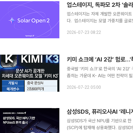
업스테이지, 독파모 2차 ‘솔
업스테이지는 자체 개발한 오픈웨이트 거
다. 업스테이지는 모델 가중치를 글로벌 오픈소스 플랫폼 ‘허깅페이스’에 전면 공개하며 아키텍처
와 학습 방법론 전반을 담은 테크 리포
2026-07-23 08:22
참여하는 정부의 ‘독자 AI 파운데이션
중국발 ‘키미 쇼크’로 한국의 ‘AI 2
좁히는 가운데 K- AI는 어떤 전략이 
라 강점을 활용하면서 중장기적으로 독자 AI 모
2026-07-22 05:00
이 경쟁력을 갖춘 제조 등의 분야를 
삼성SDS, 퓨리오사AI ‘레니
삼성SDS가 국산 NPU를 기반으로 한 N
(SCP)에 탑재해 상용화했다. 삼성SDS는 퓨리오사AI의 2세대 NPU ‘레니게이드(RGND)’를 기반