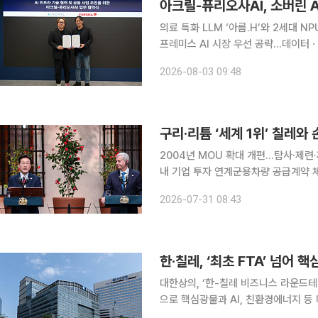
아크릴-퓨리오사AI, 소버린 A
의료 특화 LLM ‘아름.H’와 2세대 
프레미스 AI 시장 우선 공략…데이터ㆍ인프라 주권 확보 국산 AI 소
도 기업이 결합해 ‘한국형 AI 풀스택(Fu
2026-08-03 09:48
라 전문기업 아크릴과 AI 반도체 기업
구리·리튬 ‘세계 1위’ 칠레
2004년 MOU 확대 개편…탐사·제련
내 기업 투자 연계군용차량 공급계약 체결…수출상
생산국이자 리튬 매장량 1위 국가인 
2026-07-31 08:43
자원 거래에 머물지 않고 공동 탐사와 
한·칠레, ‘최초 FTA’ 넘어 
대한상의, ‘한-칠레 비즈니스 라운드테이블’ 개최 한국과 칠레 경제계가 자유
으로 핵심광물과 AI, 친환경에너지 등 미래산업 협
업협회와 공동으로 30일(현지시간) 