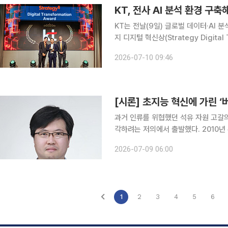
KT는 전날(9일) 글로벌 데이터·AI 분석 
지 디지털 혁신상(Strategy Digital
다. KT는 현재 전사 임직원 약 4분의 1이 활용하는 20만여 개의 BI(Business Intelligence) 리
2026-07-10 09:46
포
[시론] 초지능 혁신에 가린 ‘
과거 인류를 위협했던 석유 자원 고갈
각하려는 저의에서 출발했다. 2010년
연기관차 중심 전략에서 벗어나 신에너
2026-07-09 06:00
시대가 머지않았다는 우려와 맞닿아 있
1
2
3
4
5
6