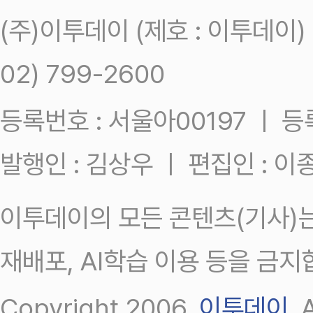
(주)이투데이 (제호 : 이투데이
02) 799-2600
등록번호 : 서울아00197 ㅣ 등록일
발행인 : 김상우 ㅣ 편집인 : 
이투데이의 모든 콘텐츠(기사)는
재배포, AI학습 이용 등을 금지
Copyright 2006.
이투데이
.