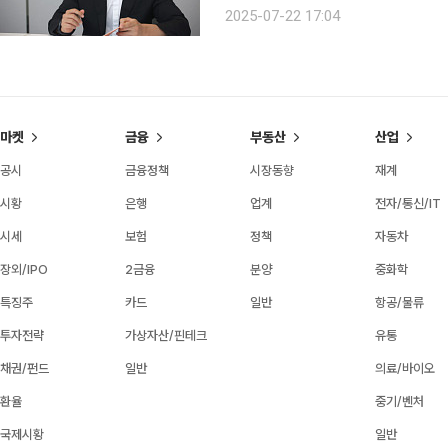
한 여러 나라에서 통화 정책의 힘이 
2025-07-22 17:04
의하는 쪽으로 입장이 바뀌었습니다. 
마켓
금융
부동산
산업
공시
금융정책
시장동향
재계
시황
은행
업계
전자/통신/IT
시세
보험
정책
자동차
장외/IPO
2금융
분양
중화학
특징주
카드
일반
항공/물류
투자전략
가상자산/핀테크
유통
채권/펀드
일반
의료/바이오
환율
중기/벤처
국제시황
일반