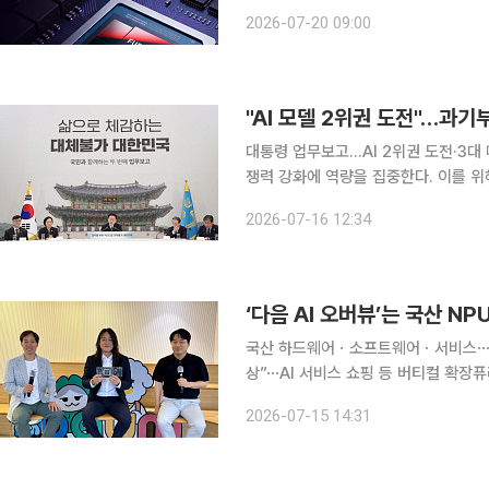
으로 한 NPUaaS를 출시했다고 20일 밝혔다. 퓨리오사AI의 2세대 NPU 레니
2026-07-20 09:00
특화된 국산 NPU다. 이미 학습된 AI
"AI 모델 2위권 도전"…과기
대통령 업무보고…AI 2위권 도전·3대 메가프로젝트 추진 과학기
쟁력 강화에 역량을 집중한다. 이를 위해
확보에 방점을 두고 'AI 기본사회' 구현에 속도를 낸다. 배경훈 부총리 
2026-07-16 12:34
와대에서 열린 대통령 업무보고에서 "
‘다음 AI 오버뷰’는 국산 N
국산 하드웨어ㆍ소프트웨어ㆍ서비스⋯ 국
상”⋯AI 서비스 쇼핑 등 버티컬 확장퓨
화” 거대언어모델(LLM) ‘솔라’가 고성능 국산 신경망처리장치(NPU)에서 구동되고, 실시간으로 대
2026-07-15 14:31
국민 포털에서 돌아가게 됐습니다. 김